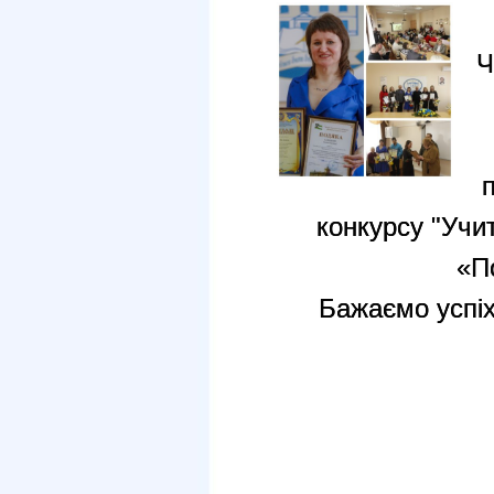
Ч
«П
Бажаємо успіх