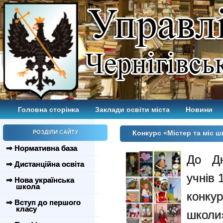
Головна сторінка
Заклади освіти міста
Новини
РОЗДІЛИ САЙТУ
Конкурс «Містер та міс 
⇒ Нормативна база
До Дн
⇒ Дистанційна освіта
учнів 
⇒ Нова українська
школа
конку
⇒ Вступ до першого
класу
школ