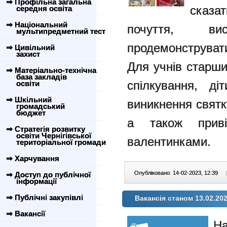
⇒ Профільна загальна
сказа
середня освіта
⇒ Національний
почуття, ви
мультипредметний тест
продемонструвати
⇒ Цивільний
захист
Для учнів старши
⇒ Матеріально-технічна
база закладів
спілкування, д
освіти
⇒ Шкільний
виникнення святк
громадський
бюджет
а також прив
⇒ Стратегія розвитку
освіти Чернігівської
валентинками.
територіальної громади
⇒ Харчування
Опубліковано: 14-02-2023, 12:39
|
⇒ Доступ до публічної
інформації
⇒ Публічні закупівлі
Вакансія станом 13.02.20
⇒ Вакансії
На