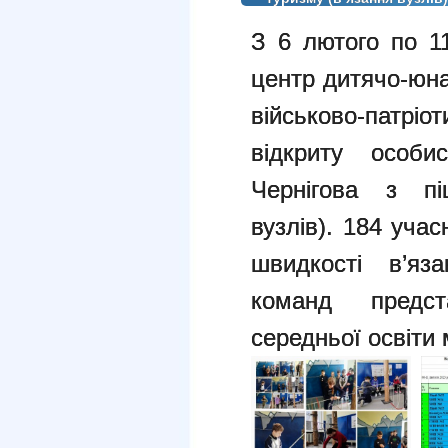
З 6 лютого по 11
центр дитячо-юна
військово-патр
відкриту особи
Чернігова з пі
вузлів). 184 уча
швидкості в’яз
команд предст
середньої освіти 