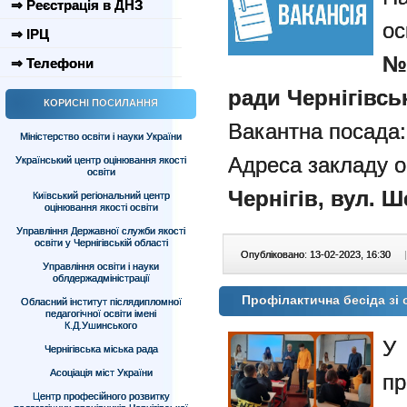
⇒ Реєстрація в ДНЗ
ос
⇒ ІРЦ
№3
⇒ Телефони
ради Чернігівськ
КОРИСНІ ПОСИЛАННЯ
Вакантна посада:
Міністерство освіти і науки України
Адреса закладу о
Український центр оцінювання якості
освіти
Чернігів, вул. Ше
Київський регіональний центр
оцінювання якості освіти
Управління Державної служби якості
освіти у Чернігівській області
Опубліковано: 13-02-2023, 16:30
|
Управління освіти і науки
облдержадміністрації
Профілактична бесіда зі
Обласний інститут післядипломної
педагогічної освіти імені
К.Д.Ушинського
У
Чернігівська міська рада
Асоціація міст України
пр
Центр професійного розвитку