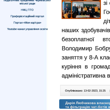
педагогічних працівників Чернігівської
зі
міської ради
НМЦ ПТО
Го
Профорієнтаційний портал
ді
Портал «Моя кар’єра»
наших здобувачів
Youtube-канал управління освіти
безоплатної вт
Володимир Бобру
заняття у 8-А кла
куріння в грома
адміністративна в
Опубліковано: 13-02-2023, 15:25
|
Дарія Любчикова власнор
та фільтрацію чат-ботів 