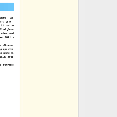
свято, що
ього дня -
22 квітня
 51-ий День
кліматичні
млі 2021 -
ни «Зелена
д цінністю
я річок та
оявили себе
ід великим