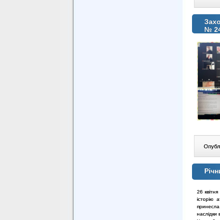
Захо
№ 2
Опублі
Річн
26 квітня
історію 
принесла
наслідки 