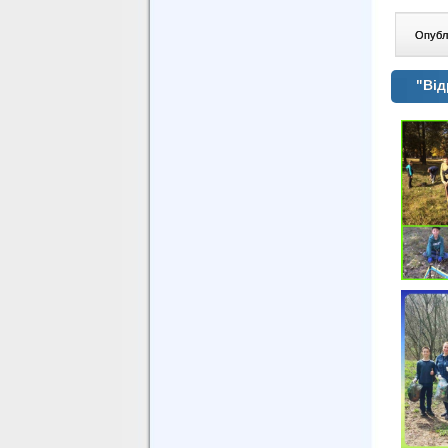
Опублі
"Ві