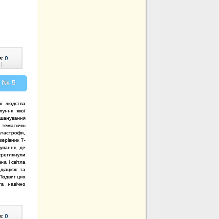
в:
0
|
О № 5
ії людства
луння якої
вшанування
 тематичні
тастрофи,
ерівник 7-
ування, де
реглянули
на і світла
діацією та
 Подвиг цих
а навічно
в:
0