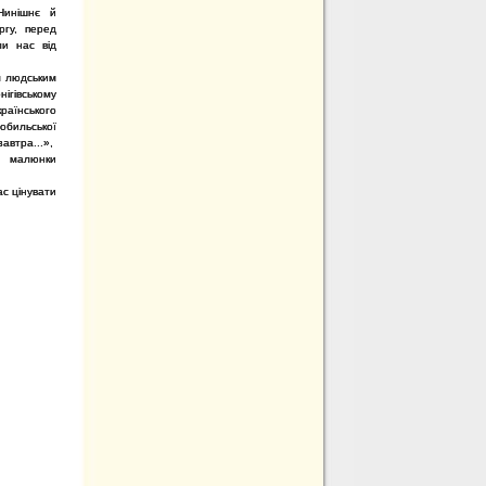
.Нинішнє й
ргу, перед
ли нас від
м людським
ігівському
країнського
обильської
завтра...»,
і малюнки
ас цінувати