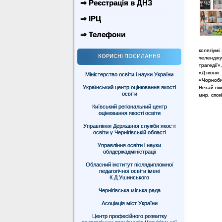
⇒ Реєстрація в ДНЗ
⇒ ІРЦ
⇒ Телефони
колегіумі
КОРИСНІ ПОСИЛАННЯ
челенджу
трагедії»
«Дзвони
Міністерство освіти і науки України
«Чорноби
Український центр оцінювання якості
Нехай нік
освіти
мир, спокі
Київський регіональний центр
оцінювання якості освіти
Управління Державної служби якості
освіти у Чернігівській області
Управління освіти і науки
облдержадміністрації
Обласний інститут післядипломної
педагогічної освіти імені
К.Д.Ушинського
Чернігівська міська рада
Асоціація міст України
Центр професійного розвитку