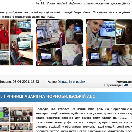
№18. Уроки пам'яті відбулися з використанням дистанційних 
.
 класу побували на онлайн-уроці пам’яті трагедії Чорнобиля. Ознайомилися з подіями 
 інтерв’ю ліквідаторів аварії на ЧАЕС.
ковано: 26-04-2021, 18:43
|
Автор:
Управління освіти
Коментарі
Переглядів:
848
35-Ї РІЧНИЦІ АВАРІЇ НА ЧОРНОБИЛЬСЬКІЙ АЕС
Трагедія, яка сталася 26 квітня 1986 року на Чорнобильськ
електростанції, навічно відбилася в людських долях та наших се
стала болючою історією для всього світу. Аварія на ЧАЕС –
техногенна катастрофа за всю історію ядерної енергетики в 
змінила радіаційну обстановку, екологію, долі людей, сотні тис
здоров'я, житло, рідні міста і села. Наслідки цієї катастрофи дос