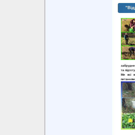
"Ві
забруднен
та підгот
Ми всі в
питанням