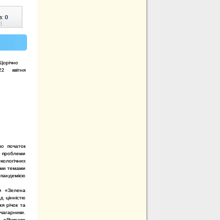
в:
0
|
Щорічно
22 квітня
ло початок
а проблеми
кологічних
ними темами
 пандемією
ни «Зелена
д цінністю
я річок та
чагарники.
и «Яскраве