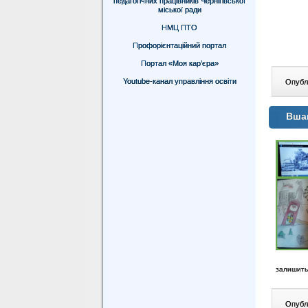
педагогічних працівників Чернігівської
міської ради
НМЦ ПТО
Профорієнтаційний портал
Портал «Моя кар’єра»
Youtube-канал управління освіти
Опублі
Вшан
залишитьс
Опублі