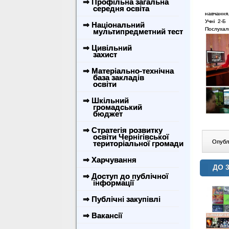
⇒ Профільна загальна
середня освіта
навчання
Учні 2-Б
⇒ Національний
Послухали
мультипредметний тест
⇒ Цивільний
захист
⇒ Матеріально-технічна
база закладів
освіти
⇒ Шкільний
громадський
бюджет
⇒ Стратегія розвитку
освіти Чернігівської
Опублі
територіальної громади
⇒ Харчування
ДО 
⇒ Доступ до публічної
інформації
⇒ Публічні закупівлі
⇒ Вакансії