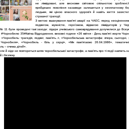
не ліквідовані, але висновки світовою спільнотою зроблені
прийдешнє покоління назавжди залишиться у неоплатному бо
людьми, які ціною власного здоров'я й навіть життя захисти
страшної трагедії.
З метою вшанування пам'яті аварії на ЧАЕС, перед неоціненни
подвигом, мужністю, героїзмом, відвагою ліквідаторів у Черн
 № 11 були проведені такі заходи: лідери учнівського самоврядування долучилися до Всеу
 #Чорнобилю 35#Квітка Відродження, виховні години «26 квітня - День пам'яті жертв Чорн
, «Чорнобиль: трагедія, подвиг, пам'ять..», «Чорнобильська катастрофа: вчора, сьогодні, 
 Чорнобиля», «Чорнобиль - біль у серці», «Ми пам’ятаємо 26.04.1986», тематичн
ль – очима дітей».
оли й ніде не повториться шлях чорнобильської катастрофи, а пам'ять про ті події навчить н
й і безпеку.