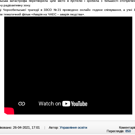
ьська катастрофа перетворила ціле місто в пустелю і зробила з більшості оточуючи
у радіоактивну зону.
ці Чорнобильської трагедії в ЗЗСО №21 проведено онлайн години спілкування, а учні 1
ли тематичний фільм «Аварія на ЧАЕС – аварія людства».
ковано: 26-04-2021, 17:01
|
Автор:
Управління освіти
Коментарі
Переглядів:
850