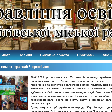
 міста
Новини
Виховна робота
Програми
Анон
 пам’яті трагедії Чорнобиля
26.04.2021 р. виповнюється 35 років із моменту трагічних
Чорнобильській АЕС. Аварії, яка призвела до однієї із н
техногенних та екологічних катастроф в історії людства. Цей де
життя багатьох людей на «до» та «після», залишивши по соб
відбиток у пам’яті. Кожен із нас має вшанувати цей безстрашний
прояв мужності ліквідаторів аварії. Самопожертва та хоробрість
продемонстрували, ніколи не будуть забуті й назавжди зал
сторінках історії.
Сумну дату в історії українського народу, 35-у річницю з дня
Чорнобильській АЕС, відзначили вчителі та діти Чернігівської ЗО