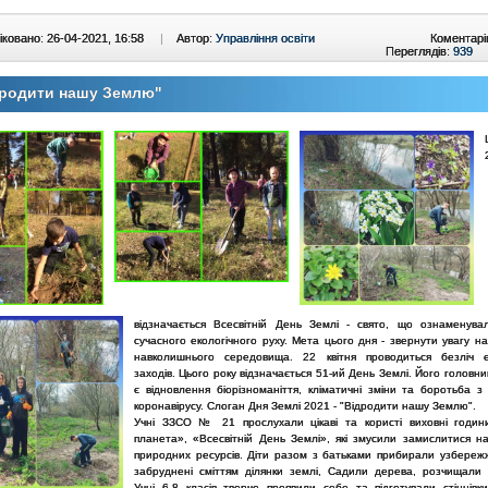
ковано: 26-04-2021, 16:58
|
Автор:
Управління освіти
Коментарі
Переглядів:
939
дродити нашу Землю"
відзначається Всесвітній День Землі - свято, що ознаменува
сучасного екологічного руху. Мета цього дня - звернути увагу н
навколишнього середовища. 22 квітня проводиться безліч е
заходів. Цього року відзначається 51-ий День Землі. Його голов
є відновлення біорізноманіття, кліматичні зміни та боротьба з
коронавірусу. Слоган Дня Землі 2021 - "Відродити нашу Землю".
Учні ЗЗСО № 21 прослухали цікаві та користі виховні годи
планета», «Всесвітній День Землі», які змусили замислитися на
природних ресурсів. Діти разом з батьками прибирали узбережж
забруднені сміттям ділянки землі, Садили дерева, розчищали 
Учні 6-8 класів творчо проявили себе та підготували стіннівк