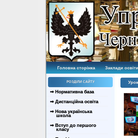
Головна сторінка
Заклади освіти
РОЗДІЛИ САЙТУ
Урок
⇒ Нормативна база
⇒ Дистанційна освіта
⇒ Нова українська
школа
⇒ Вступ до першого
класу