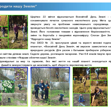
дродити нашу Землю"
Щорічно 22 квітня відзначається Всесвітній День Землі - 
ознаменувало початок сучасного екологічного руху. Мета ц
звернути увагу на проблеми навколишнього середовища. 
проводиться безліч екологічних заходів. Цього року відзначається
Землі. Його головними темами є відновлення біорізноманіття, 
зміни та боротьба з пандемією коронавірусу. Слоган Дня Зе
"Відродити нашу Землю".
Учні ЗЗСО № 21 прослухали цікаві та користі виховні годи
планета», «Всесвітній День Землі», які змусили замислитися на
природних ресурсів. Діти разом з батьками прибирали узбережж
і сміттям ділянки землі, Садили дерева, розчищали чагарники. Учні 6-8 класів творчо пр
ували стіннівки «Яскраве обличчя нашої Землі».
ідповідальні за мир та гармонію, без якої життя на нашій планеті знаходиться п
. Давайте використовувати цю можливість, щоб зберегти перспективу життя.