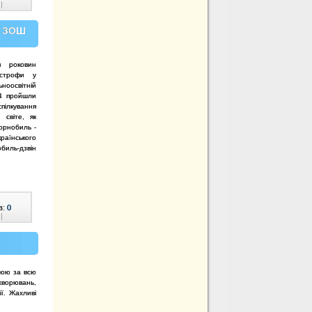
|
у ЗОШ
я роковин
астрофи у
ноосвітній
24 пройшли
ілкування
 світе, як
орнобиль -
аїнського
ль-дзвін
в:
0
|
шою за всю
хворювань,
ї. Жахливі