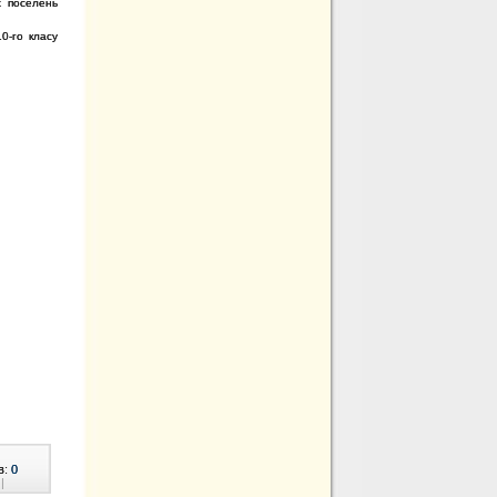
х поселень
0-го класу
в:
0
|