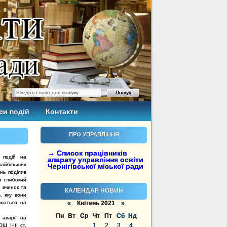
си подій
Контакти
ПРО УПРАВЛІННЯ
→ Список працівників
 подій на
апарату управління освіти
айбільших
Чернігівської міської ради
нь поділив
і глибокий
 вчинок та
КАЛЕНДАР НОВИН
, яку вони
ишаться на
«
Квітень 2021
»
Пн
Вт
Ср
Чт
Пт
Сб
Нд
 аварії на
1
2
3
4
Ш І-ІІІ ст.