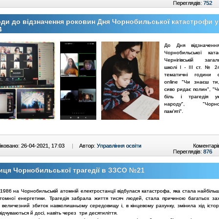
Переглядів:
752
ди до відзначення роковин Дня Чорнобильської катастрофи 
4
До Дня відзначенн
Чорнобильської кат
Чернігівській загаль
школі І - ІІІ ст. № 
тематичні години сп
online "Чи знаєш ти,
сиво ридає полин", "Ч
біль і трагедія укр
народу", "Чорноби
пам'яті".
ковано: 26-04-2021, 17:03
|
Автор:
Управління освіти
Коментарі
Переглядів:
876
иця Чорнобильської трагедії в ЗЗСО №21
 1986 на Чорнобильській атомній електростанції відбулася катастрофа, яка стала найбіль
атомної енергетики. Трагедія забрала життя тисяч людей, стала причиною багатьох за
 величезний збиток навколишньому середовищу і, в кінцевому рахунку, змінила хід історі
відчуваються й досі, навіть через три десятиліття.