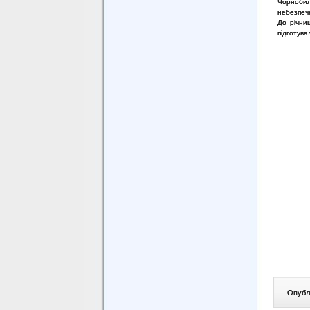
Чорнобил
небезпечн
До річни
підготува
Опублі