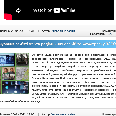
ковано: 26-04-2021, 18:34
|
Автор:
Управління освіти
Коментарі
Переглядів:
1022
ування пам’яті жертв радіаційних аварій та катастроф у ЗЗС
26 квітня 2021 року минає 35 років з дня найбільшої в істор
техногенної катастрофи – аварії на Чорнобильській АЕС, від
відчуваємо й досі. Здобувачі освіти ЗЗСО №5 долучилися до 
пам’яті жертв радіаційних аварій та катастроф. Діти малювали
малюнки, відвідали пам’ятник жертвам Чорнобильської ка
розташований у нашому місті поруч з Красною площею. Класний к
А класу Кондратенко Н.М. провела з учнями онлайн годину спілк
діти ознайомилися з основними фактами трагедії, пе
документальне відео «Чорнобиль. Як сталася аварія на ЧАЕС».Віч
пам’ять тим, хто встав на боротьбу з невидимим ворогом – ра
ціною свого власного життя зупинив страшну світову катастрофу.
людей назавжди записано до літопису людської мужності т
я у пам’яті українського народу.
ковано: 26-04-2021, 17:06
|
Автор:
Управління освіти
Коментарі