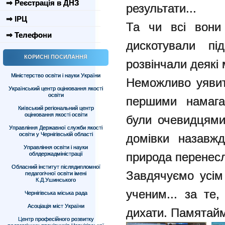
⇒ Реєстрація в ДНЗ
результати...
⇒ ІРЦ
Та чи всі вони
⇒ Телефони
дискотували пі
КОРИСНІ ПОСИЛАННЯ
розвінчали деякі 
Міністерство освіти і науки України
Неможливо уявит
Український центр оцінювання якості
освіти
першими намагал
Київський регіональний центр
оцінювання якості освіти
були очевидцями 
Управління Державної служби якості
освіти у Чернігівській області
домівки назавжд
Управління освіти і науки
природа перенесл
облдержадміністрації
Обласний інститут післядипломної
Завдячуємо усім 
педагогічної освіти імені
К.Д.Ушинського
ученим... за те
Чернігівська міська рада
Асоціація міст України
дихати. Памятай
Центр професійного розвитку