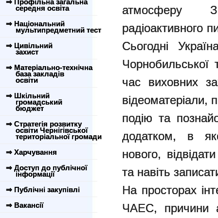
⇒ Профільна загальна
атмосферу З
середня освіта
⇒ Національний
радіоактивного п
мультипредметний тест
Сьогодні Україн
⇒ Цивільний
захист
Чорнобильської т
⇒ Матеріально-технічна
база закладів
час виховних за
освіти
⇒ Шкільний
відеоматеріали, 
громадський
бюджет
подію та познай
⇒ Стратегія розвитку
освіти Чернігівської
додатком, в як
територіальної громади
нового, відвідат
⇒ Харчування
⇒ Доступ до публічної
та навіть записа
інформації
На просторах інт
⇒ Публічні закупівлі
⇒ Вакансії
ЧАЕС, причини ав