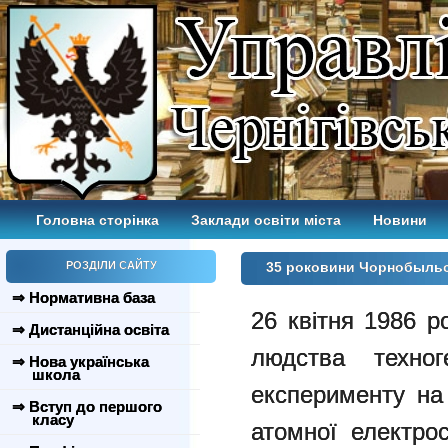
Головна сторінка
Заклади освіти міста
Новини
РОЗДІЛИ САЙТУ
35 роковини Чорнобыльс
⇒ Нормативна база
26 квітня 1986 р
⇒ Дистанційна освіта
людства техног
⇒ Нова українська
школа
експерименту на
⇒ Вступ до першого
класу
атомної електро