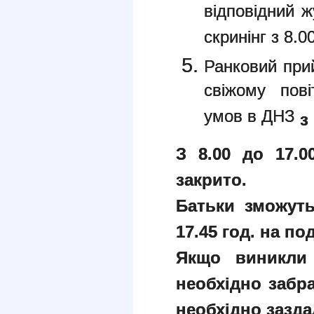
відповідний 
скринінг з 8.00
Ранковий прий
свіжому пові
умов в ДНЗ
з
З 8.00 до 1
7.0
за
крито
.
Батьки зможуть
17.45 год.
на под
Якщо виникли 
необхідно забр
необхідно
зазда