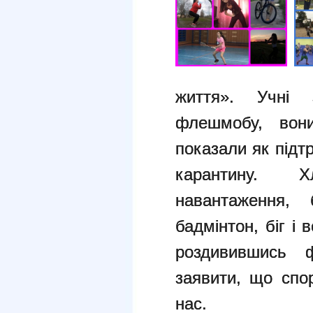
життя». Учні
флешмобу, вон
показали як підт
карантину. 
навантаження,
бадмінтон, біг і
роздивившись 
заявити, що спор
нас.