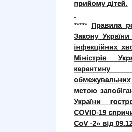
прийому дітей.
*****
Правила ро
Закону України
інфекційних хв
Міністрів Ук
карантину
обмежувальних 
метою запобіга
України гостр
COVID
-19 сприч
CoV
-2» від 09.