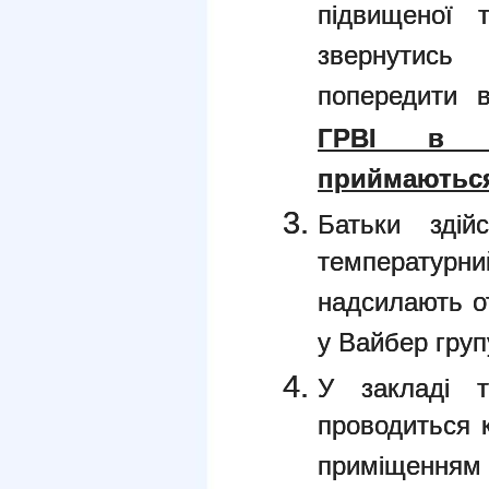
підвищеної 
звернутись
попередити 
ГРВІ в д
приймаютьс
Батьки здій
температурн
надсилають о
у Вайбер груп
У закладі т
проводиться к
приміщенням