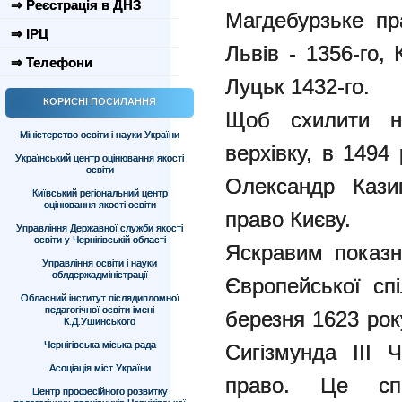
⇒ Реєстрація в ДНЗ
Магдебурзьке пр
⇒ ІРЦ
Львів - 1356-го,
⇒ Телефони
Луцьк 1432-го.
КОРИСНІ ПОСИЛАННЯ
Щоб схилити на
Міністерство освіти і науки України
верхівку, в 1494
Український центр оцінювання якості
освіти
Олександр Кази
Київський регіональний центр
оцінювання якості освіти
право Києву.
Управління Державної служби якості
освіти у Чернігівській області
Яскравим показн
Управління освіти і науки
облдержадміністрації
Європейської сп
Обласний інститут післядипломної
педагогічної освіти імені
березня 1623 рок
К.Д.Ушинського
Чернігівська міська рада
Сигізмунда ІІІ 
Асоціація міст України
право. Це сп
Центр професійного розвитку