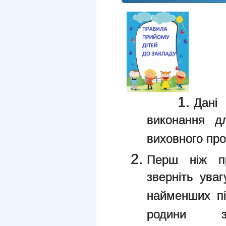
Дані
виконання дл
виховного пр
Перш ніж п
зверніть уваг
найменших пі
родини за