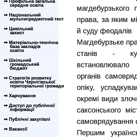
⇒ Профільна загальна
середня освіта
магдебурзького 
⇒ Національний
права, за яким м
мультипредметний тест
⇒ Цивільний
й суду феодалів
захист
Магдебурзьке пра
⇒ Матеріально-технічна
база закладів
освіти
станів - куп
⇒ Шкільний
встановлювало 
громадський
бюджет
органів самовря
⇒ Стратегія розвитку
освіти Чернігівської
територіальної громади
опіку, успадкув
⇒ Харчування
окремі види злоч
⇒ Доступ до публічної
саксонського міс
інформації
⇒ Публічні закупівлі
самоврядування с
⇒ Вакансії
Першим українс