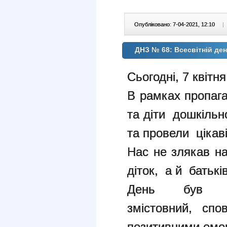
Опубліковано: 7-04-2021, 12:10
|
ДНЗ № 68: Всесвітній де
Сьогодні, 7 квітн
В рамках пропага
та діти дошкільн
та провели цікаві
Нас не злякав на
діток, а й батьк
День був н
змістовний, сп
позитивними емо