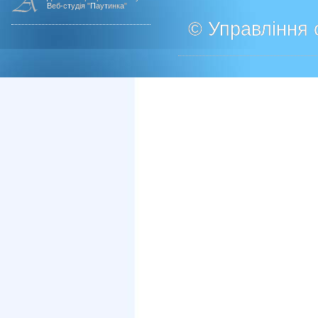
Веб-студія "Паутинка"
© Управління о