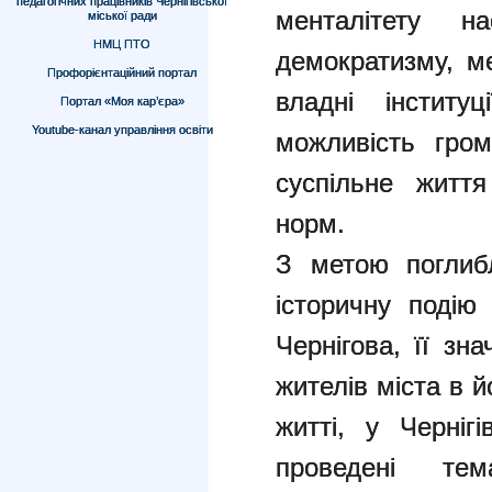
педагогічних працівників Чернігівської
менталітету н
міської ради
НМЦ ПТО
демократизму, ме
Профорієнтаційний портал
владні інститу
Портал «Моя кар’єра»
Youtube-канал управління освіти
можливість гром
суспільне життя
норм.
З метою поглиб
історичну подію
Чернігова, її зн
жителів міста в 
житті, у Черніг
проведені те