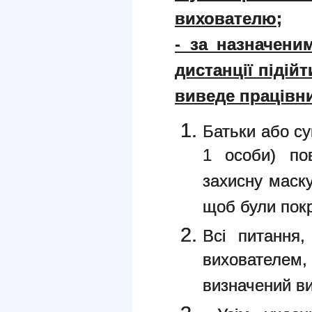
вихователю;
- за назначен
дистанції підій
виведе працівни
Батьки або су
1 особи) пов
захисну маску
щоб були покри
Всі питання,
вихователем
визначений в