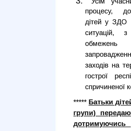
Усім учасни
процесу, до
дітей у ЗДО 
ситуацій, 
обмежень
запровадженн
заходів на те
гострої респ
спричиненої 
*****
Батьки діте
групи) передаю
дотримуючись 