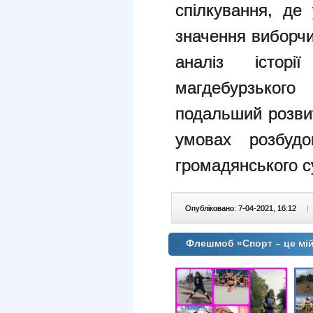
спілкування, де 
значення виборчи
аналіз істор
магдебурзько
подальший розвит
умовах розбудо
громадянського су
Опубліковано: 7-04-2021, 16:12
|
Флешмоб «Спорт – це мій