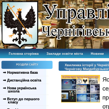
Головна сторінка
Заклади освіти міста
Новини
РОЗДІЛИ САЙТУ
Хвилинка історії у Черні
Чернігову Магдебурзьког
⇒ Нормативна база
Я
⇒ Дистанційна освіта
се
⇒ Нова українська
школа
п
⇒ Вступ до першого
класу
о