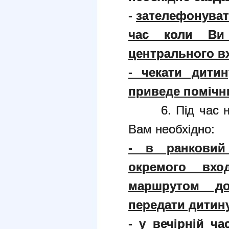
-
зателефонуват
час коли Ви 
центрального вх
- чекати дити
приведе помічн
6. Під час нес
Вам необхідно:
- в ранковий
окремого вхо
маршрутом до
передати дитину
- у вечірній ч