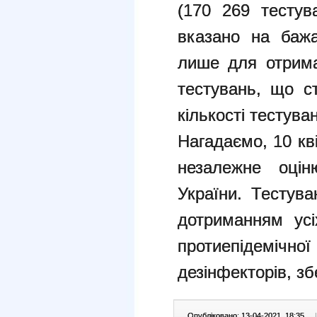
(170 269 тестув
вказано на баж
лише для отрима
тестувань, що с
кількості тестува
Нагадаємо, 10 кв
незалежне оцін
України. Тестува
дотриманням усі
протиепідемічної
дезінфекторів, зб
Опубліковано: 13-04-2021, 18:35
|