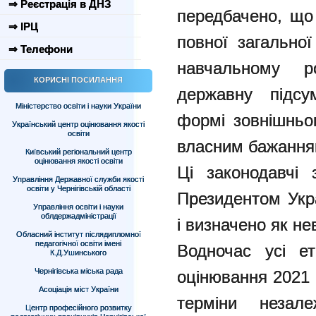
⇒ Реєстрація в ДНЗ
передбачено, що 
⇒ ІРЦ
повної загальної
⇒ Телефони
навчальному 
КОРИСНІ ПОСИЛАННЯ
державну підсу
Міністерство освіти і науки України
формі зовнішньо
Український центр оцінювання якості
освіти
власним бажання
Київський регіональний центр
оцінювання якості освіти
Ці законодавчі 
Управління Державної служби якості
освіти у Чернігівській області
Президентом Укр
Управління освіти і науки
облдержадміністрації
і визначено як не
Обласний інститут післядипломної
педагогічної освіти імені
Водночас усі ет
К.Д.Ушинського
Чернігівська міська рада
оцінювання 2021 
Асоціація міст України
терміни незале
Центр професійного розвитку