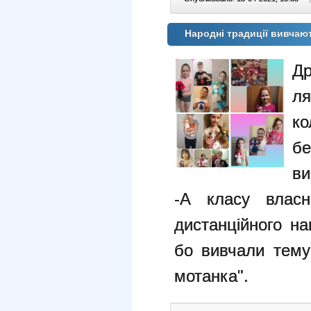
Народні традиції вивча
Др
ля
ко
бе
ви
-А класу власн
дистанційного на
бо вивчали тему 
мотанка".