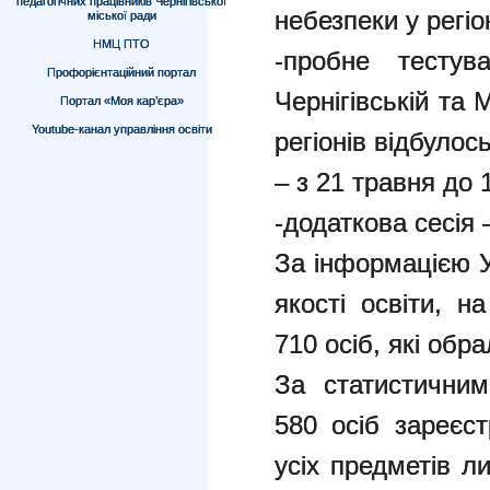
педагогічних працівників Чернігівської
небезпеки у регіо
міської ради
НМЦ ПТО
-пробне тестув
Профорієнтаційний портал
Чернігівській та 
Портал «Моя кар’єра»
Youtube-канал управління освіти
регіонів відбулос
– з 21 травня до 
-додаткова сесія 
За інформацією У
якості освіти, 
710 осіб, які обр
За статистичним
580 осіб зареєс
усіх предметів 