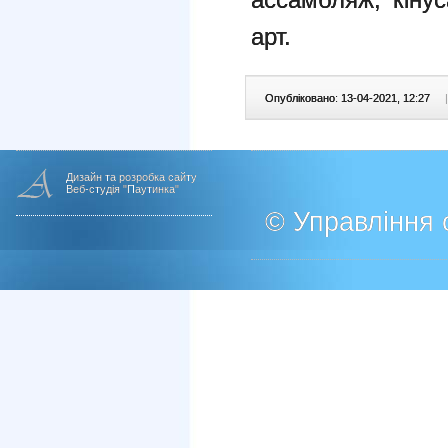
арт.
Опубліковано: 13-04-2021, 12:27
|
Дизайн та розробка сайту
Веб-студія "Паутинка"
© Управління о