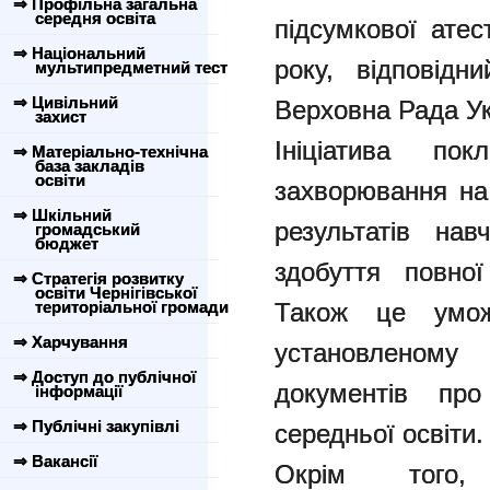
⇒ Профільна загальна
середня освіта
підсумкової атес
⇒ Національний
року, відповід
мультипредметний тест
⇒ Цивільний
Верховна Рада Ук
захист
Ініціатива пок
⇒ Матеріально-технічна
база закладів
освіти
захворювання на
⇒ Шкільний
результатів нав
громадський
бюджет
здобуття повної
⇒ Стратегія розвитку
освіти Чернігівської
територіальної громади
Також це умо
⇒ Харчування
установленом
⇒ Доступ до публічної
документів про
інформації
⇒ Публічні закупівлі
середньої освіти.
⇒ Вакансії
Окрім того,