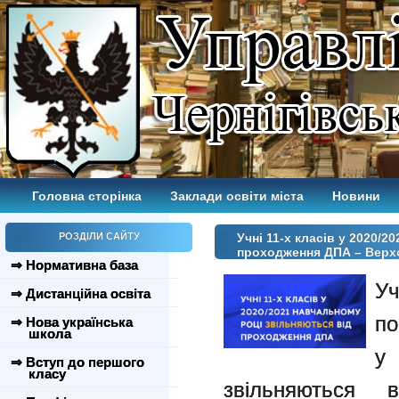
Головна сторінка
Заклади освіти міста
Новини
РОЗДІЛИ САЙТУ
Учні 11-х класів у 2020/
проходження ДПА – Верх
⇒ Нормативна база
Уч
⇒ Дистанційна освіта
по
⇒ Нова українська
школа
у 
⇒ Вступ до першого
класу
звільняються 