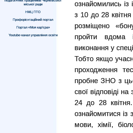
педагогічних працівників Чернігівської
ознайомились із
міської ради
НМЦ ПТО
з 10 до 28 квітня
Профорієнтаційний портал
розміщено «бон
Портал «Моя кар’єра»
пройти вдома і
Youtube-канал управління освіти
виконання у спеці
Тобто якщо учасн
проходження тес
пробне ЗНО з цьо
свої відповіді на
24 до 28 квітня
ознайомитися із 
мови, хімії, біо