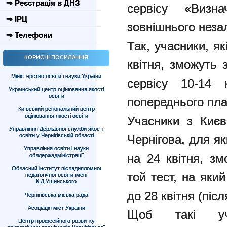
⇒ Реєстрація в ДНЗ
сервісу «Визна
⇒ ІРЦ
зовнішнього неза
⇒ Телефони
Так, учасники, я
КОРИСНІ ПОСИЛАННЯ
квітня, зможуть 
Міністерство освіти і науки України
сервісу 10-14 
Український центр оцінювання якості
освіти
попереднього пла
Київський регіональний центр
оцінювання якості освіти
Учасники з Києва
Управління Державної служби якості
освіти у Чернігівській області
Чернігова, для я
Управління освіти і науки
на 24 квітня, зм
облдержадміністрації
Обласний інститут післядипломної
той тест, на яки
педагогічної освіти імені
К.Д.Ушинського
до 28 квітня (піс
Чернігівська міська рада
Асоціація міст України
Щоб такі уч
Центр професійного розвитку