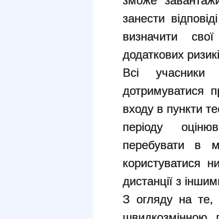
зможе завантажи
занести відповід
визначити свої
додаткових ризикі
Всі учасники 
дотримуватися п
входу в пункти те
періоду оцін
перебувати в м
користуватися н
дистанції з інши
З огляду на те, 
швидкозмінною, 