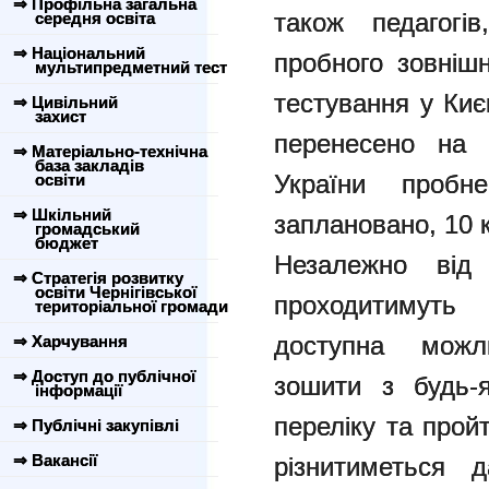
⇒ Профільна загальна
також педагогі
середня освіта
⇒ Національний
пробного зовніш
мультипредметний тест
тестування у Києв
⇒ Цивільний
захист
перенесено на 
⇒ Матеріально-технічна
база закладів
України проб
освіти
⇒ Шкільний
заплановано, 10 к
громадський
бюджет
Незалежно від
⇒ Стратегія розвитку
освіти Чернігівської
проходитимуть
територіальної громади
доступна можли
⇒ Харчування
⇒ Доступ до публічної
зошити з будь-я
інформації
переліку та прой
⇒ Публічні закупівлі
⇒ Вакансії
різнитиметься 