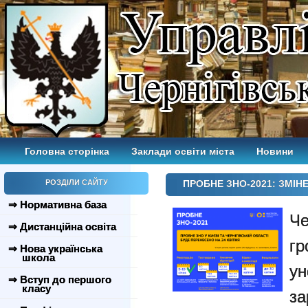
Головна сторінка
Заклади освіти міста
Новини
РОЗДІЛИ САЙТУ
ПРОБНЕ ЗНО-2021: ЗМІН
⇒ Нормативна база
Ч
⇒ Дистанційна освіта
г
⇒ Нова українська
школа
у
⇒ Вступ до першого
класу
з