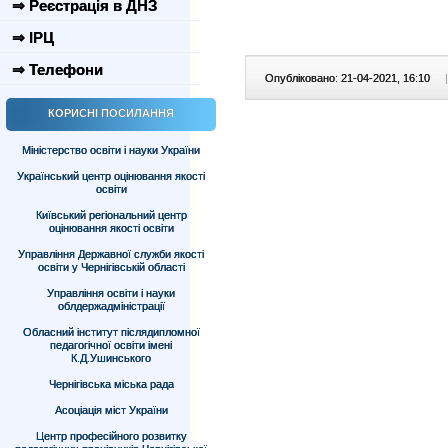
⇒ Реєстрація в ДНЗ
⇒ ІРЦ
⇒ Телефони
Опубліковано: 21-04-2021, 16:10
|
КОРИСНІ ПОСИЛАННЯ
Міністерство освіти і науки України
Український центр оцінювання якості
освіти
Київський регіональний центр
оцінювання якості освіти
Управління Державної служби якості
освіти у Чернігівській області
Управління освіти і науки
облдержадміністрації
Обласний інститут післядипломної
педагогічної освіти імені
К.Д.Ушинського
Чернігівська міська рада
Асоціація міст України
Центр професійного розвитку