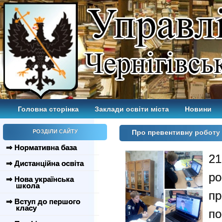
Головна сторінка
Заклади освіти міста
Новини
РОЗДІЛИ САЙТУ
Про превентивну роботу і
⇒ Нормативна база
21
⇒ Дистанційна освіта
р
⇒ Нова українська
школа
пр
⇒ Вступ до першого
класу
п