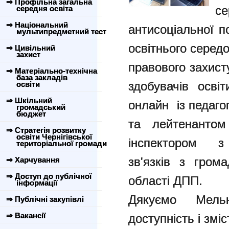
⇒ Профільна загальна
с
середня освіта
⇒ Національний
антисоціальної п
мультипредметний тест
освітнього серед
⇒ Цивільний
захист
правового захисту
⇒ Матеріально-технічна
база закладів
здобувачів осві
освіти
⇒ Шкільний
онлайн із педаго
громадський
бюджет
та лейтенантом
⇒ Стратегія розвитку
освіти Чернігівської
інспектором з 
територіальної громади
зв'язків з гром
⇒ Харчування
⇒ Доступ до публічної
області ДПП.
інформації
Дякуємо Мель
⇒ Публічні закупівлі
⇒ Вакансії
доступність і зміс