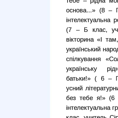
тебе – рідна мо
основа...» (8 – 
інтелектуальна 
(7 – Б клас, уч
вікторина «І там
український народ
спілкування «Сол
українську рід
батьки!» ( 6 – 
усний літературн
без тебе я!» (6 
інтелектуальна гр
клас, учитель Сі