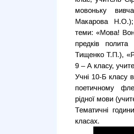
мовоньку вивч
Макарова Н.О.)
теми: «Мова! Вон
предків полита 
Тищенко Т.П.), «
9 – А класу, учит
Учні 10-Б класу 
поетичному фл
рідної мови (учит
Тематичні години
класах.