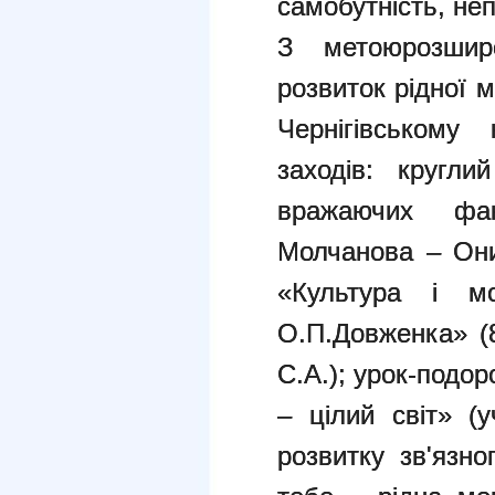
самобутність, неп
З метоюрозшир
розвиток рідної м
Чернігівському
заходів: кругли
вражаючих фа
Молчанова – Они
«Культура і 
О.П.Довженка» (
С.А.); урок-подоро
– цілий світ» (
розвитку зв'язн