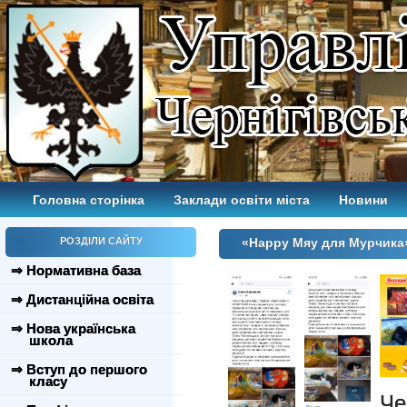
Головна сторінка
Заклади освіти міста
Новини
РОЗДІЛИ САЙТУ
«Happy Мяу для Мурчика
⇒ Нормативна база
⇒ Дистанційна освіта
⇒ Нова українська
школа
⇒ Вступ до першого
класу
Че