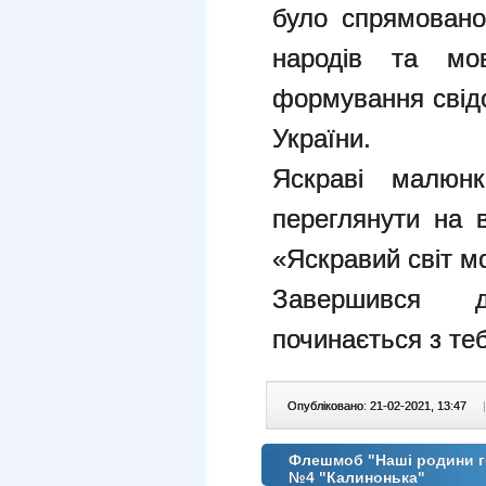
було спрямовано
народів та мов
формування свідо
України.
Яскраві малюн
переглянути на в
«Яскравий світ м
Завершився 
починається з тебе
Опубліковано: 21-02-2021, 13:47
|
Флешмоб "Наші родини го
№4 "Калинонька"