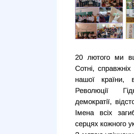
20 лютого ми в
Сотні, справжніх г
нашої країни, 
Революції Гі
демократії, відс
Імена всіх заг
серцях кожного у