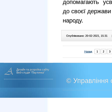
допомагають усв
до своєї держави
народу.
Опубліковано: 20-02-2021, 15:31
|
Назад
1
2
3
Дизайн та розробка сайту
Веб-студія "Паутинка"
© Управління о