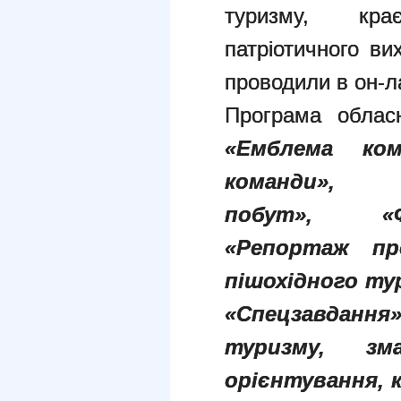
туризму, кра
патріотичного ви
проводили в он-л
Програма обласн
«Емблема ко
команди»
побут»,
«
«Репортаж п
пішохідного ту
«Спецзавдання
туризму,
зм
орієнтування,