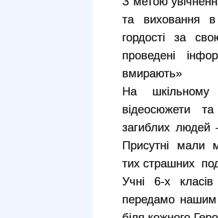
З метою увічненн
та виховання в 
гордості за с
проведені інфо
вмирають»
На шкільному 
відеосюжети та
загиблих людей –
Присутні мали м
тих страшних по
Учні 6-х класів
передамо нашим 
біля кожного Геро