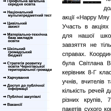
⇒ Профільна загальна
середня освіта
до
⇒ Національний
мультипредметний тест
акції «Happy Мяу
⇒ Цивільний
Участь в акціях
захист
⇒ Матеріально-технічна
для нашої школ
база закладів
освіти
завзяття не тіл
⇒ Шкільний
громадський
справах. Координ
бюджет
була Світлана В
⇒ Стратегія розвитку
освіти Чернігівської
територіальної громади
керівник 8-Г кла
⇒ Харчування
учнів, вчителів 
⇒ Доступ до публічної
інформації
кількість речей 
⇒ Публічні закупівлі
різних крупів, 
⇒ Вакансії
пакетів сухого ко