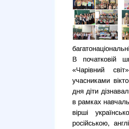
багатонаціональ
В початковій шк
«Чарівний світ
учасниками вікто
дня діти дізнавал
в рамках навчаль
вірші українськ
російською, англ