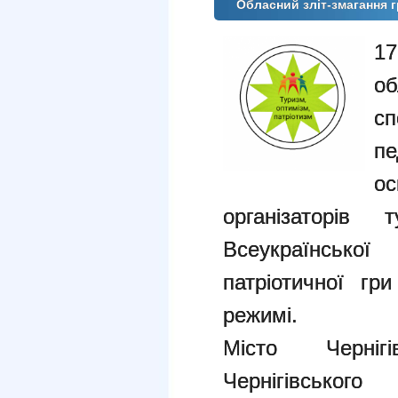
Обласний зліт-змагання г
17
о
с
пе
о
організаторів т
Всеукраїнської
патріотичної гр
режимі.
Місто Черніг
Чернігівськог