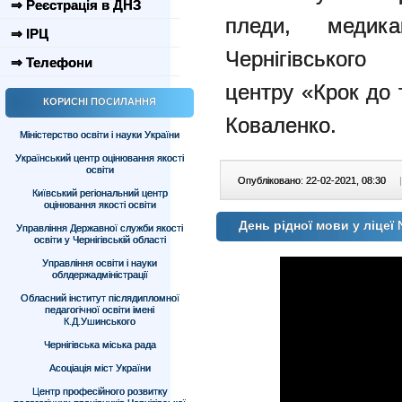
⇒ Реєстрація в ДНЗ
пледи, медик
⇒ ІРЦ
Чернігівського
⇒ Телефони
центру «Крок до 
КОРИСНІ ПОСИЛАННЯ
Коваленко.
Міністерство освіти і науки України
Український центр оцінювання якості
освіти
Опубліковано: 22-02-2021, 08:30
|
Київський регіональний центр
оцінювання якості освіти
День рідної мови у ліцеї
Управління Державної служби якості
освіти у Чернігівській області
Управління освіти і науки
облдержадміністрації
Обласний інститут післядипломної
педагогічної освіти імені
К.Д.Ушинського
Чернігівська міська рада
Асоціація міст України
Центр професійного розвитку