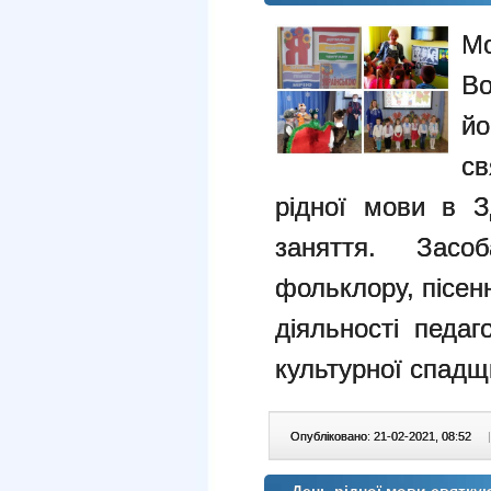
Мо
Во
й
св
рідної мови в 
заняття. Засоб
фольклору, пісенн
діяльності педаг
культурної спадщ
Опубліковано: 21-02-2021, 08:52
|