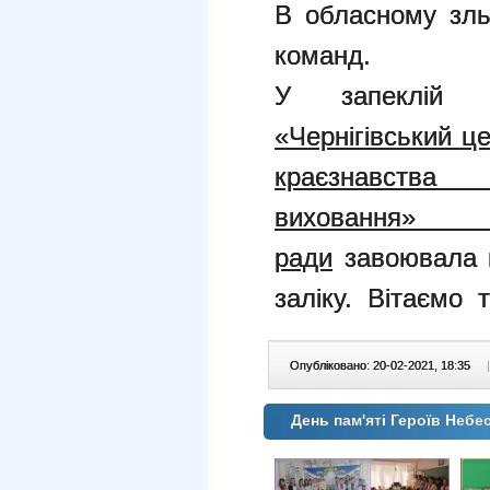
В обласному зль
команд.
У запеклій 
«Чернігівський ц
краєзнавства т
виховання» 
ради
завоювала п
заліку. Вітаємо т
Опубліковано: 20-02-2021, 18:35
|
День пам'яті Героїв Неб