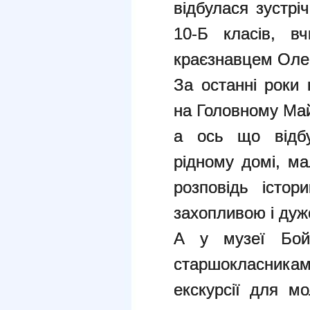
відбулася зустріч
10-Б класів, вч
краєзнавцем Оле
За останні роки 
на Головному Май
а ось що відбу
рідному домі, ма
розповідь істор
захопливою і дуж
А у музеї Бой
старшокласникам
екскурсії для м