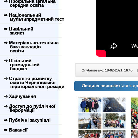
⇒ Профільна загальна
середня освіта
⇒ Національний
мультипредметний тест
⇒ Цивільний
захист
⇒ Матеріально-технічна
база закладів
освіти
⇒ Шкільний
громадський
бюджет
Опубліковано: 18-02-2021, 16:45
|
⇒ Стратегія розвитку
освіти Чернігівської
Людина починається з д
територіальної громади
⇒ Харчування
⇒ Доступ до публічної
інформації
⇒ Публічні закупівлі
⇒ Вакансії