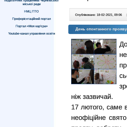
педагогічних працівників Чернігівської
міської ради
НМЦ ПТО
Опубліковано: 18-02-2021, 09:06
|
Профорієнтаційний портал
Портал «Моя кар’єра»
День спонтанного прояву
Youtube-канал управління освіти
До
н
пр
сь
зр
ніж зазвичай.
17 лютого, саме 
неофіційне свято