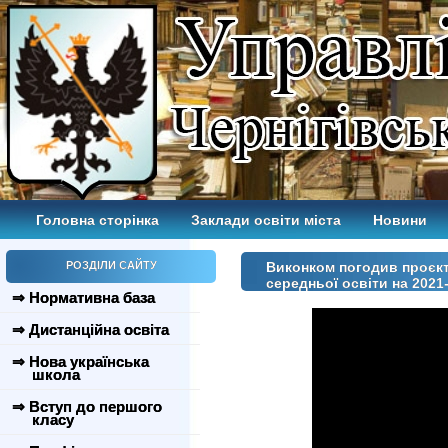
Головна сторінка
Заклади освіти міста
Новини
РОЗДІЛИ САЙТУ
Виконком погодив проєкт
середньої освіти на 2021
⇒ Нормативна база
⇒ Дистанційна освіта
⇒ Нова українська
школа
⇒ Вступ до першого
класу