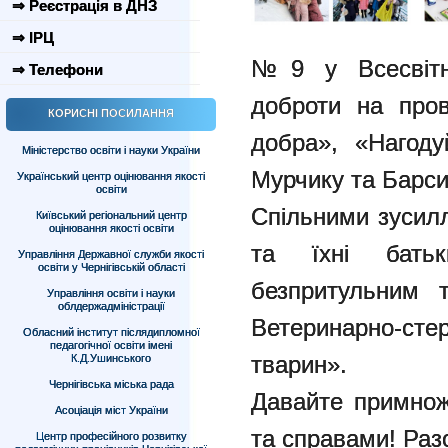
⇒ Реєстрація в ДНЗ
⇒ ІРЦ
№9 у Всесвітні
⇒ Телефони
доброти на про
КОРИСНІ ПОСИЛАННЯ
добра», «Нагоду
Міністерство освіти і науки України
Мурчику та Барси
Український центр оцінювання якості
освіти
Спільними зусилл
Київський регіональний центр
оцінювання якості освіти
та їхні батьк
Управління Державної служби якості
освіти у Чернігівській області
безпритульним 
Управління освіти і науки
облдержадміністрації
Ветеринарно-сте
Обласний інститут післядипломної
педагогічної освіти імені
тварин».
К.Д.Ушинського
Чернігівська міська рада
Давайте примнож
Асоціація міст України
та справами! Раз
Центр професійного розвитку