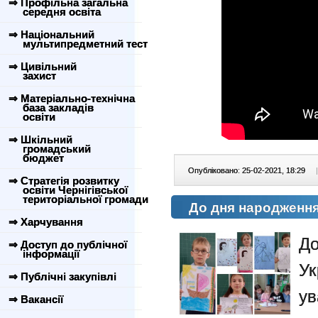
⇒ Профільна загальна
середня освіта
⇒ Національний
мультипредметний тест
⇒ Цивільний
захист
⇒ Матеріально-технічна
база закладів
освіти
⇒ Шкільний
громадський
бюджет
Опубліковано: 25-02-2021, 18:29
|
⇒ Стратегія розвитку
освіти Чернігівської
територіальної громади
До дня народження
⇒ Харчування
Д
⇒ Доступ до публічної
інформації
У
⇒ Публічні закупівлі
у
⇒ Вакансії