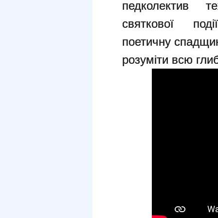
педколектив 
святкової под
поетичну спадщи
розуміти всю глиб