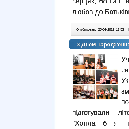
серцях, бо ти і т
любов до Батькі
Опубліковано: 25-02-2021, 17:53
|
З Днем народження
У
св
Ук
зм
по
підготували літ
"Хотіла б я пі