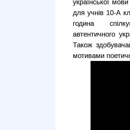
української мови
для учнів 10-А к
година спілк
автентичного укр
Також здобувача
мотивами поетичн