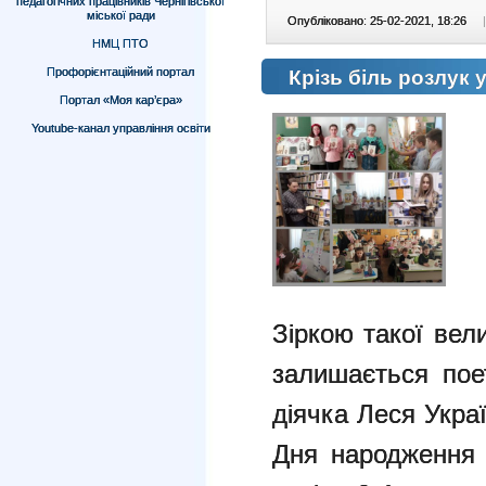
педагогічних працівників Чернігівської
міської ради
Опубліковано: 25-02-2021, 18:26
|
НМЦ ПТО
Профорієнтаційний портал
Крізь біль розлук у
Портал «Моя кар’єра»
Youtube-канал управління освіти
Зіркою такої вел
залишається пое
діячка Леся Украї
Дня народження 