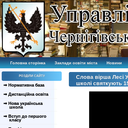
Головна сторінка
Заклади освіти міста
Новини
РОЗДІЛИ САЙТУ
Слова вірша Лесі У
школі святкують 1
⇒ Нормативна база
⇒ Дистанційна освіта
⇒ Нова українська
школа
⇒ Вступ до першого
класу