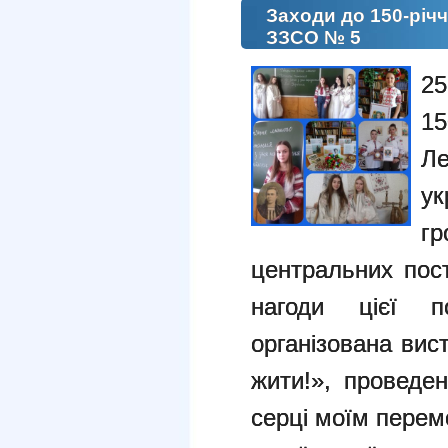
Заходи до 150-річч
ЗЗСО № 5
25
15
Л
у
гр
центральних пост
нагоди цієї по
організована вис
жити!», проведен
серці моїм перем