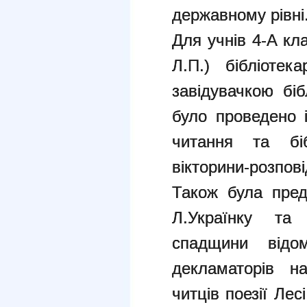
державному рівні
Для учнів 4-А к
Л.П.) бібліотека
завідувачкою бі
було проведено і
читання та біб
вікторини-розпові
Також була пред
Л.Українку та
спадщини відом
декламаторів н
читців поезії Ле