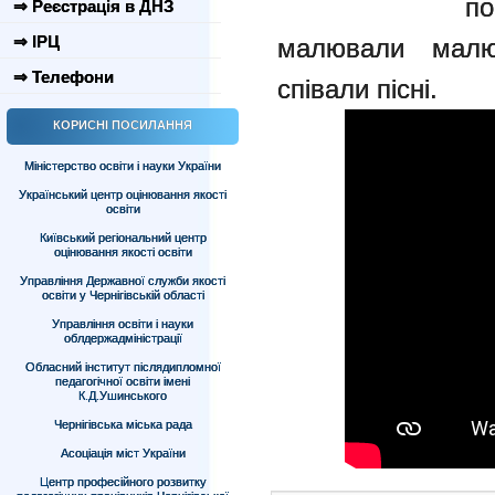
по
⇒ Реєстрація в ДНЗ
⇒ ІРЦ
малювали малю
⇒ Телефони
співали пісні.
КОРИСНІ ПОСИЛАННЯ
Міністерство освіти і науки України
Український центр оцінювання якості
освіти
Київський регіональний центр
оцінювання якості освіти
Управління Державної служби якості
освіти у Чернігівській області
Управління освіти і науки
облдержадміністрації
Обласний інститут післядипломної
педагогічної освіти імені
К.Д.Ушинського
Чернігівська міська рада
Асоціація міст України
Центр професійного розвитку