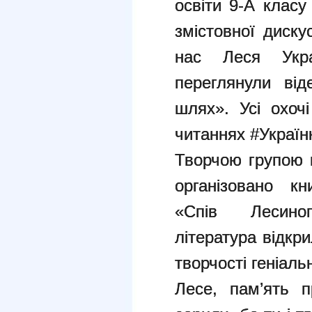
освіти 9-А клас
змістовної диску
нас Леся Укра
переглянули від
шлях». Усі охоч
читаннях #Україн
Творчою групою в
організовано кн
«Спів Лесино
література відкри
творчості геніаль
Лесе, пам’ять 