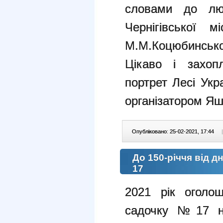
словами до л
Чернігівської 
М.М.Коцюбинсько
Цікаво і захо
портрет Лесі Укр
організатором Яш
Опубліковано: 25-02-2021, 17:44
|
До 150-річчя від д
17
2021 рік оголо
садочку №17 на