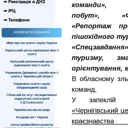
⇒ Реєстрація в ДНЗ
команди»
⇒ ІРЦ
побут»,
«
⇒ Телефони
«Репортаж п
КОРИСНІ ПОСИЛАННЯ
пішохідного ту
Міністерство освіти і науки України
«Спецзавдання
Український центр оцінювання якості
освіти
туризму,
зм
Київський регіональний центр
оцінювання якості освіти
орієнтування,
Управління Державної служби якості
освіти у Чернігівській області
В обласному зль
Управління освіти і науки
команд.
облдержадміністрації
Обласний інститут післядипломної
У запеклій 
педагогічної освіти імені
К.Д.Ушинського
«Чернігівський ц
Чернігівська міська рада
Асоціація міст України
краєзнавства т
Центр професійного розвитку