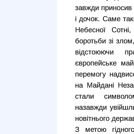
завжди приносив 
і дочок. Саме та
Небесної Сотні,
боротьби зі злом
відстоюючи п
європейське май
перемогу надвисо
на Майдані Неза
стали символ
назавжди увійшл
новітнього держа
З метою гідног