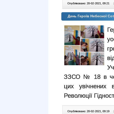
Опубліковано: 20-02-2021, 09:21
|
День Героїв Небесної Сот
Г
у
гр
в
У
ЗЗСО № 18 в че
цих увічнених в
Революції Гідност
Опубліковано: 20-02-2021, 09:19
|