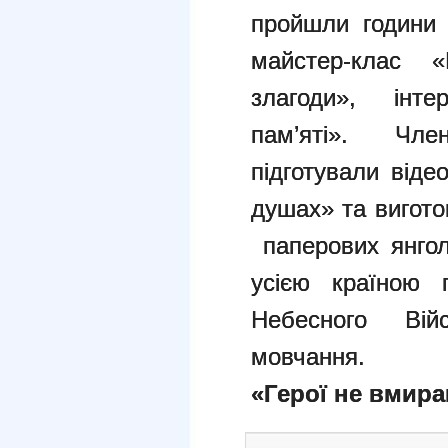
пройшли години 
майстер-клас 
злагоди», інте
пам’яті». Чл
підготували віде
душах» та вигото
паперових янгол
усією країною 
Небесного Ві
мовчання.
«Герої не вмир