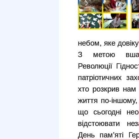
небом, яке довік
З метою вшан
Революції Гідно
патріотичних зах
хто розкрив нам 
життя по-іншому,
що сьогодні нео
відстоювати нез
День пам’яті Ге