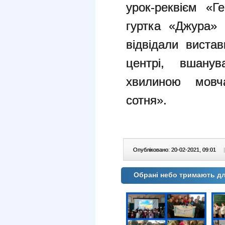
урок-реквієм «Г
гуртка «Джура» 
відвідали виста
центрі, вшанув
хвилиною мовч
сотня».
Опубліковано: 20-02-2021, 09:01
|
Обрані небо тримають дл