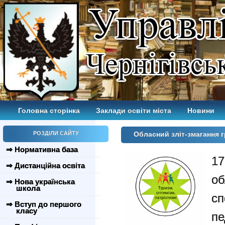
Головна сторінка
Заклади освіти міста
Новини
РОЗДІЛИ САЙТУ
Обласний зліт-змагання г
⇒ Нормативна база
17
⇒ Дистанційна освіта
о
⇒ Нова українська
школа
с
⇒ Вступ до першого
класу
пе