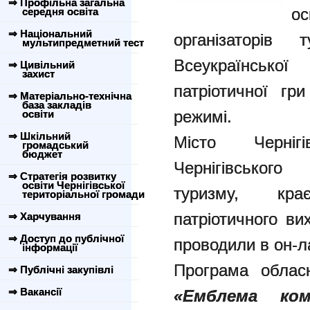
⇒ Профільна загальна
о
середня освіта
⇒ Національний
організаторів т
мультипредметний тест
Всеукраїнської
⇒ Цивільний
захист
патріотичної гр
⇒ Матеріально-технічна
база закладів
режимі.
освіти
⇒ Шкільний
Місто Черніг
громадський
бюджет
Чернігівськог
⇒ Стратегія розвитку
освіти Чернігівської
туризму, кра
територіальної громади
патріотичного ви
⇒ Харчування
⇒ Доступ до публічної
проводили в он-л
інформації
Програма обласн
⇒ Публічні закупівлі
⇒ Вакансії
«Емблема ко