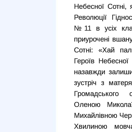
Небесної Сотні, 
Революції Гіднос
№11 в усіх кла
приурочені вшану
Сотні: «Хай пал
Героїв Небесної 
назавжди залиши
зустріч з матер
Громадського 
Оленою Микола
Михайлівною Чер
Хвилиною мовча