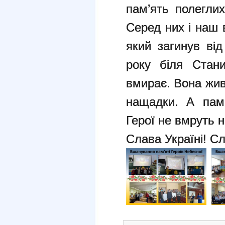
пам’ять полегли
Серед них і наш
який загинув ві
року біля Стан
вмирає. Вона живе
нащадки. А пам
Герої не вмруть н
Слава Україні!
Сл