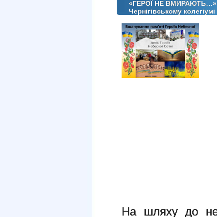
«ГЕРОЇ НЕ ВМИРАЮТЬ…» Вш
Чернігівському колегіум
Не
За
На шляху до нез