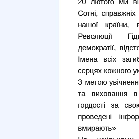
20 лютого ми в
Сотні, справжніх г
нашої країни, 
Революції Гі
демократії, відс
Імена всіх заг
серцях кожного у
З метою увічненн
та виховання в 
гордості за с
проведені інфо
вмирають»