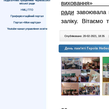
педагогічних працівників Чернігівської
виховання» 
міської ради
НМЦ ПТО
ради
завоювала п
Профорієнтаційний портал
заліку. Вітаємо т
Портал «Моя кар’єра»
Youtube-канал управління освіти
Опубліковано: 20-02-2021, 18:35
|
День пам'яті Героїв Неб