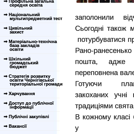
⇒ Профільна загальна
середня освіта
⇒ Національний
заполонили ві
мультипредметний тест
Сьогодні також 
⇒ Цивільний
захист
потурбуватися пр
⇒ Матеріально-технічна
база закладів
Рано-ранесеньк
освіти
⇒ Шкільний
пошта, адже 
громадський
бюджет
переповнена вал
⇒ Стратегія розвитку
освіти Чернігівської
Готуючи п
територіальної громади
закоханих учні 
⇒ Харчування
⇒ Доступ до публічної
традиціями свята
інформації
В кожному класі 
⇒ Публічні закупівлі
⇒ Вакансії
у 