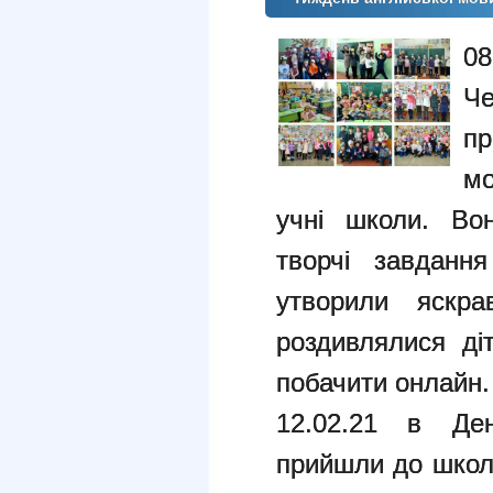
0
Че
п
мо
учні школи. Вон
творчі завданн
утворили яскра
роздивлялися ді
побачити онлайн.
12.02.21 в Де
прийшли до школ