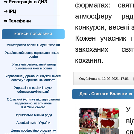
⇒ Реєстрація в ДНЗ
форматах: свят
⇒ ІРЦ
атмосферу радо
⇒ Телефони
конкурси, веселі з
КОРИСНІ ПОСИЛАННЯ
Кожен учасник 
Міністерство освіти і науки України
закоханих – свя
Український центр оцінювання якості
освіти
кохання.
Київський регіональний центр
оцінювання якості освіти
Управління Державної служби якості
Опубліковано: 12-02-2021, 17:01
|
освіти у Чернігівській області
Управління освіти і науки
облдержадміністрації
День Святого Валентина
Обласний інститут післядипломної
педагогічної освіти імені
К.Д.Ушинського
У
Чернігівська міська рада
в
Асоціація міст України
св
Центр професійного розвитку