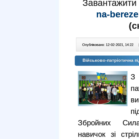
Завантажити
na-bereze
(c
Опубліковано: 12-02-2021, 14:22
|
Військово-патріотична пі
З
па
в
пі
Збройних Сила
навичок зі стрі