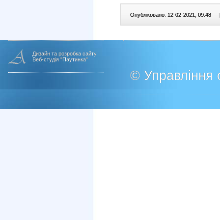
Опубліковано: 12-02-2021, 09:48
|
Дизайн та розробка сайту
Веб-студія "Паутинка"
© Управління о