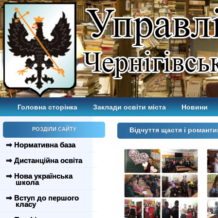
Головна сторінка
Заклади освіти міста
Новини
РОЗДІЛИ САЙТУ
Відчуття щастя і романти
⇒ Нормативна база
⇒ Дистанційна освіта
⇒ Нова українська
школа
⇒ Вступ до першого
класу