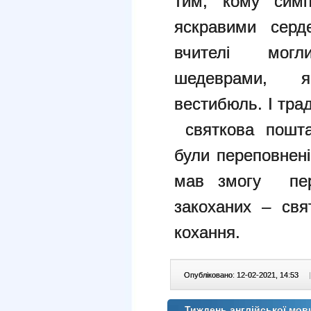
тим, кому симп
яскравими серд
вчителі могли
шедеврами, я
вестибюль. І тр
святкова пошта
були переповнен
мав змогу пер
закоханих – свя
кохання.
Опубліковано: 12-02-2021, 14:53
|
Тиждень англійської мови