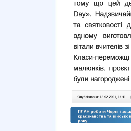
тому що цей де
Day». Надзвичай
та святковості 
одному виготов
вітали вчителів з
Класи-переможці
малюнків, проєк
були нагороджені
Опубліковано: 12-02-2021, 14:41
|
ПЛАН роботи Чернігівськ
краєзнавства та військо
року