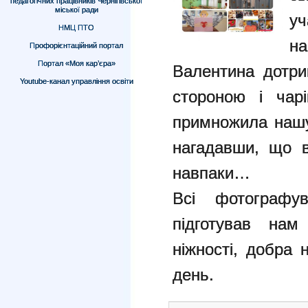
педагогічних працівників Чернігівської
міської ради
у
НМЦ ПТО
н
Профорієнтаційний портал
Портал «Моя кар’єра»
Валентина дотри
Youtube-канал управління освіти
стороною і чарі
примножила нашу
нагадавши, що в
навпаки…
Всі фотогр
афу
підготував нам
ніжності, добра 
день.