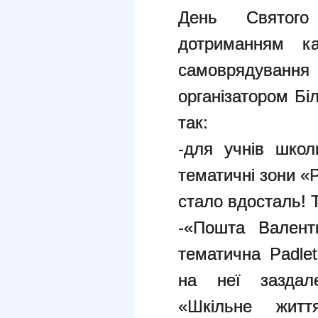
День Святог
дотриманням ка
самоврядуван
організатором Біл
так:
-для учнів школ
тематичні зони «
стало вдосталь! Т
-«Пошта Валент
тематична Padle
на неї заздале
«Шкільне жит