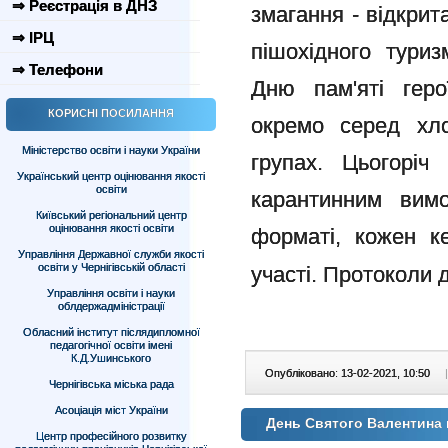
⇒ Реєстрація в ДНЗ
змагання - відкрит
⇒ ІРЦ
пішохідного туриз
⇒ Телефони
Дню пам'яті геро
КОРИСНІ ПОСИЛАННЯ
окремо серед хло
Міністерство освіти і науки України
групах. Цьогоріч
Український центр оцінювання якості
освіти
карантинним вим
Київський регіональний центр
оцінювання якості освіти
форматі, кожен к
Управління Державної служби якості
освіти у Чернігівській області
участі. Протоколи 
Управління освіти і науки
облдержадміністрації
Обласний інститут післядипломної
педагогічної освіти імені
К.Д.Ушинського
Опубліковано: 13-02-2021, 10:50
|
Чернігівська міська рада
Асоціація міст України
День Святого Валентина
Центр професійного розвитку