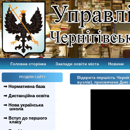
Головна сторінка
Заклади освіти міста
Новини
РОЗДІЛИ САЙТУ
Відкрита першість Черніг
вузлів), присвячена Дню 
⇒ Нормативна база
⇒ Дистанційна освіта
⇒ Нова українська
школа
⇒ Вступ до першого
класу