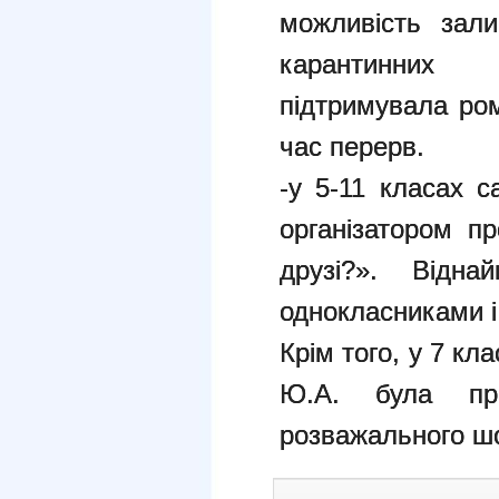
можливість зал
карантинних
підтримувала ро
час перерв.
-у 5-11 класах 
організатором п
друзі?». Від
однокласниками і
Крім того, у 7 кл
Ю.А. була пр
розважального ш