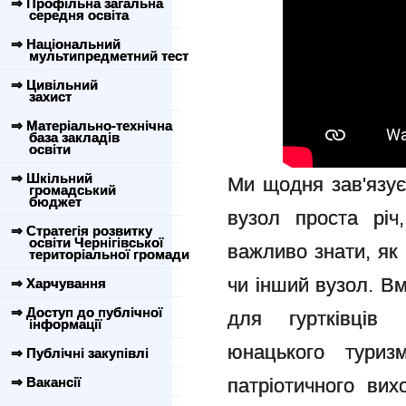
⇒ Профільна загальна
середня освіта
⇒ Національний
мультипредметний тест
⇒ Цивільний
захист
⇒ Матеріально-технічна
база закладів
освіти
⇒ Шкільний
Ми щодня зав'язує
громадський
бюджет
вузол проста річ
⇒ Стратегія розвитку
освіти Чернігівської
важливо знати, як 
територіальної громади
чи інший вузол. Вм
⇒ Харчування
⇒ Доступ до публічної
для гуртківців 
інформації
юнацького туризм
⇒ Публічні закупівлі
⇒ Вакансії
патріотичного ви