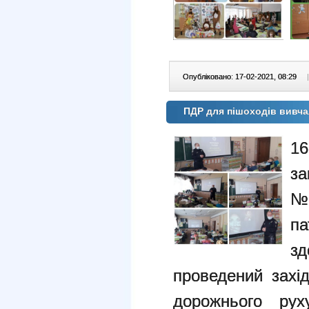
Опубліковано: 17-02-2021, 08:29
|
ПДР для пішоходів вивч
16
за
№
п
зд
проведений захі
дорожнього рух