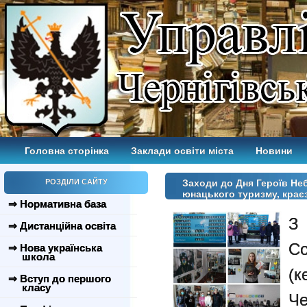
Головна сторінка
Заклади освіти міста
Новини
РОЗДІЛИ САЙТУ
Заходи до Дня Героїв Неб
юнацького туризму, крає
⇒ Нормативна база
З 
⇒ Дистанційна освіта
Со
⇒ Нова українська
школа
(к
⇒ Вступ до першого
класу
Ч