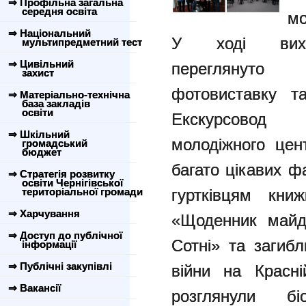
⇒ Профільна загальна
середня освіта
мо
⇒ Національний
У ході вих
мультипредметний тест
⇒ Цивільний
перегля
захист
фотовиставку та
⇒ Матеріально-технічна
база закладів
освіти
Екскурсовод 
⇒ Шкільний
молодіжного цен
громадський
бюджет
багато цікавих ф
⇒ Стратегія розвитку
освіти Чернігівської
територіальної громади
гуртківцям к
⇒ Харчування
«Щоденник майд
⇒ Доступ до публічної
Сотні» та загибл
інформації
⇒ Публічні закупівлі
війни на Красні
⇒ Вакансії
розглянули бі