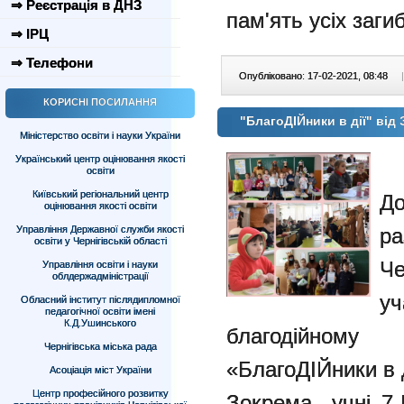
⇒ Реєстрація в ДНЗ
пам'ять усіх заг
⇒ ІРЦ
⇒ Телефони
Опубліковано: 17-02-2021, 08:48
|
КОРИСНІ ПОСИЛАННЯ
"БлагоДІЙники в дії" від
Міністерство освіти і науки України
Український центр оцінювання якості
освіти
Київський регіональний центр
Д
оцінювання якості освіти
Управління Державної служби якості
р
освіти у Чернігівській області
Ч
Управління освіти і науки
облдержадміністрації
у
Обласний інститут післядипломної
педагогічної освіти імені
К.Д.Ушинського
благодійному 
Чернігівська міська рада
«БлагоДІЙники в д
Асоціація міст України
Центр професійного розвитку
Зокрема учні 7-