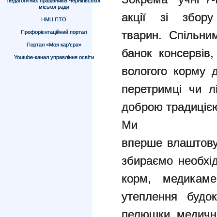
педагогічних працівників Чернігівської
міської ради
акції зі збор
НМЦ ПТО
тварин. Спільни
Профорієнтаційний портал
Портал «Моя кар’єра»
банок консервів,
Youtube-канал управління освіти
вологого корму 
перетримці чи л
доброю традиціє
Ми 
вперше влаштовує
збираємо необхід
корм, медикам
утеплення будок
пелюшки, медичні