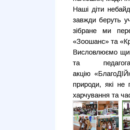
Наші діти небайд
завжди беруть уч
зібране ми пер
«Зоошанс» та «Кр
Висловлюємо щир
та педагог
акцію «БлагоДІЙн
природи, які не 
харчування та ча