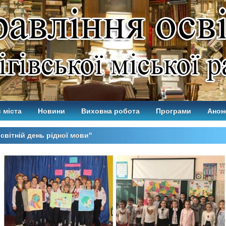
 міста
Новини
Виховна робота
Програми
Анон
світній день рідної мови"