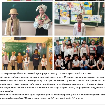
 та яскраво пройшов Всесвітній день рідної мови у багатонаціональній ЗЗСО №6.
вій школі відбувся конкурс читців «Чарівний світ». Учні 5-11 класів стали учасниками віктори
ротягом дня діти дізнавалися цікаві факти про різні мови в рамках навчальних предметів. Зв
українською, вірменською, узбецькою, російською, англійською, німецькою. Ці заходи було
яризацію мов різних народів та мовної інтеграції серед учнів, формування свідомості т
ина України.
алюнки та плакати можна було переглянути на виставці робіт учнів 1-4 класів «Яскравий сві
я день флешмобом "Мова починається з тебе" за участі учнів 5-8 класів.