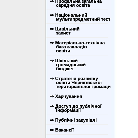
⇒ Профільна загальна
середня освіта
⇒ Національний
мультипредметний тест
⇒ Цивільний
захист
⇒ Матеріально-технічна
база закладів
освіти
⇒ Шкільний
громадський
бюджет
⇒ Стратегія розвитку
освіти Чернігівської
територіальної громади
⇒ Харчування
⇒ Доступ до публічної
інформації
⇒ Публічні закупівлі
⇒ Вакансії