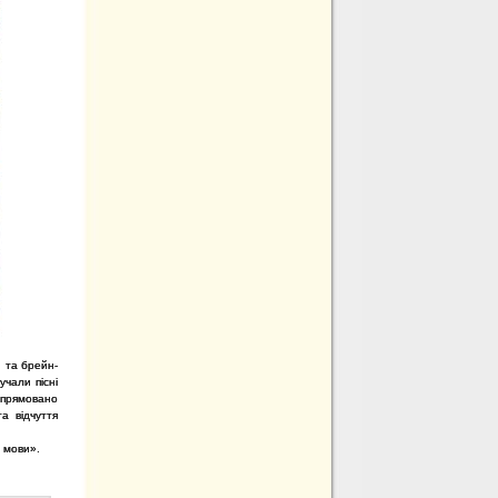
н та брейн-
учали пісні
 спрямовано
а відчуття
т мови».