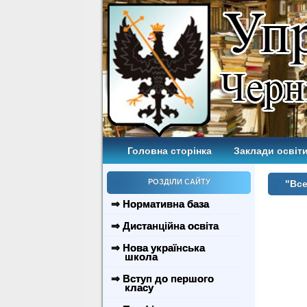
Головна сторінка
Заклади освіти
РОЗДІЛИ САЙТУ
"Все
⇒ Нормативна база
⇒ Дистанційна освіта
⇒ Нова українська
школа
⇒ Вступ до першого
класу