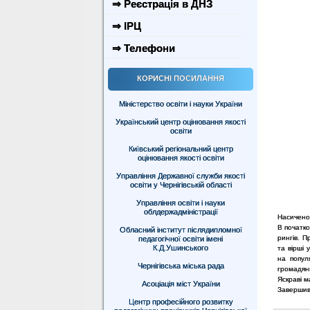
⇒ Реєстрація в ДНЗ
⇒ ІРЦ
⇒ Телефони
КОРИСНІ ПОСИЛАННЯ
Міністерство освіти і науки України
Український центр оцінювання якості
освіти
Київський регіональний центр
оцінювання якості освіти
Управління Державної служби якості
освіти у Чернігівській області
Управління освіти і науки
облдержадміністрації
Насичено
В початко
Обласний інститут післядипломної
рингів. П
педагогічної освіти імені
К.Д.Ушинського
та вірші 
на попул
Чернігівська міська рада
громадян
Яскраві м
Асоціація міст України
Завершивс
Центр професійного розвитку