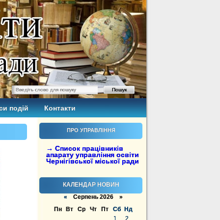
си подій
Контакти
ПРО УПРАВЛІННЯ
→ Список працівників
апарату управління освіти
Чернігівської міської ради
КАЛЕНДАР НОВИН
«
Серпень 2026 »
Пн
Вт
Ср
Чт
Пт
Сб
Нд
1
2