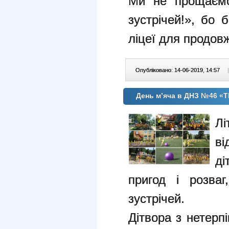
Ми не прощаємо
зустрічей!», бо 
ліцеї для продов
Опубліковано: 14-06-2019, 14:57
|
День м’яча в ДНЗ №46 «
Л
в
д
пригод і розваг
зустрічей.
Дітвора з нетерп