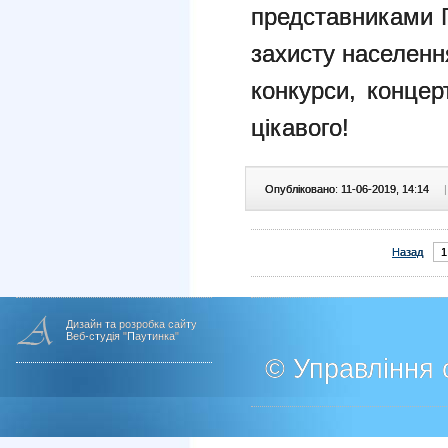
представниками П
захисту населення
конкурси, концер
цікавого!
Опубліковано: 11-06-2019, 14:14
|
Назад
1
Дизайн та розробка сайту
Веб-студія "Паутинка"
© Управління о