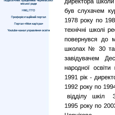
директора школи 
педагогічних працівників Чернігівської
міської ради
був слухачем к
НМЦ ПТО
Профорієнтаційний портал
1978 року по 198
Портал «Моя кар’єра»
технічні школі р
Youtube-канал управління освіти
повернувся до м
школах № 30 та 
завідувачем Де
народної освіти
1991 рік - дирек
1992 року по 19
відділу шкіл 
1995 року по 200