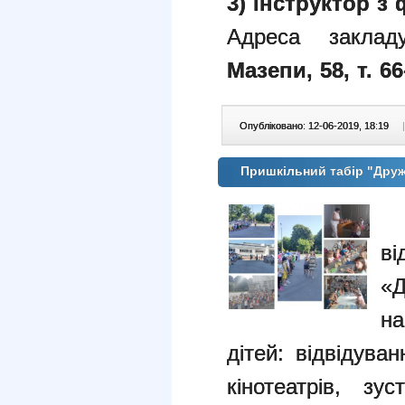
3) інструктор з
Адреса закладу
Мазепи, 58
,
т. 66
Опубліковано: 12-06-2019, 18:19
|
Пришкільний табір "Дру
3
в
«
на
дітей: відвідуван
кінотеатрів, з