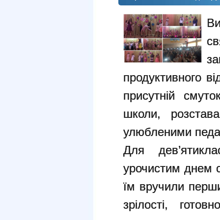
В
св
з
продуктивного ві
присутній смуто
школи, розстав
улюбленими педа
Для дев’ятик
урочистим днем с
їм вручили перши
зрілості, гото