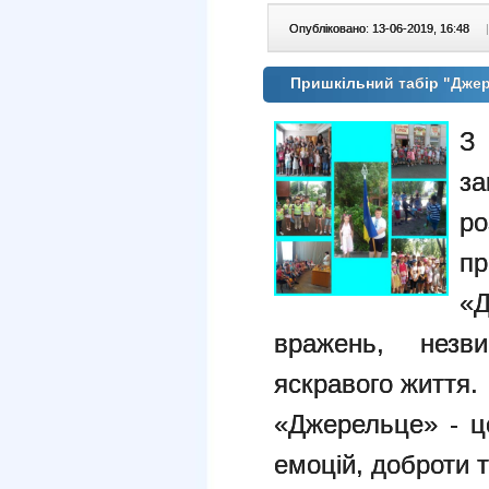
Опубліковано: 13-06-2019, 16:48
|
Пришкільний табір "Дже
З
з
р
пр
«Д
вражень, незв
яскравого життя.
«Джерельце» - ц
емоцій, доброти т