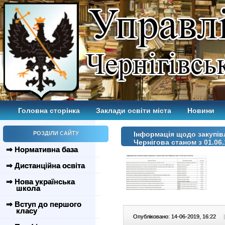
Головна сторінка
Заклади освіти міста
Новини
РОЗДІЛИ САЙТУ
Інформація щодо закупівл
Чернігова станом з 01.06.
⇒ Нормативна база
⇒ Дистанційна освіта
⇒ Нова українська
школа
⇒ Вступ до першого
класу
Опубліковано: 14-06-2019, 16:22
|