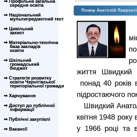
⇒ Профільна загальна
середня освіта
Помер Анатолій Лаврент
⇒ Національний
мультипредметний тест
Уп
⇒ Цивільний
захист
мі
⇒ Матеріально-технічна
база закладів
по
освіти
ро
⇒ Шкільний
громадський
бюджет
життя Швидкий А
⇒ Стратегія розвитку
понад 40 років 
освіти Чернігівської
територіальної громади
підростаючого по
⇒ Харчування
Швидкий Анатолі
⇒ Доступ до публічної
інформації
квітня 1948 року 
⇒ Публічні закупівлі
у 1966 році та 
⇒ Вакансії