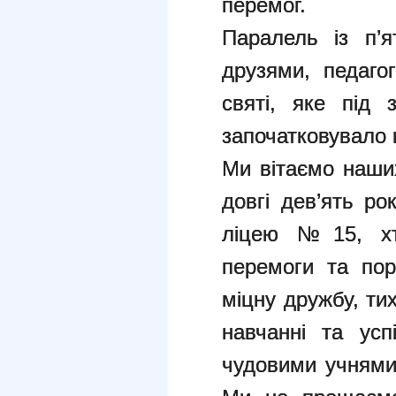
перемог.
Паралель із п’я
друзями, педаго
святі, яке під 
започатковувало 
Ми вітаємо наших
довгі дев’ять ро
ліцею №15, хто
перемоги та пор
міцну дружбу, ти
навчанні та усп
чудовими учнями