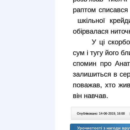
раптом списався
шкільної крейди
обірвалася нито
У ці скорботні
сум і тугу його бл
спомин про Анат
залишиться в сер
поважав, хто жив
він навчав.
Опубліковано: 14-06-2019, 16:00
|
Урочистості з нагоди вру