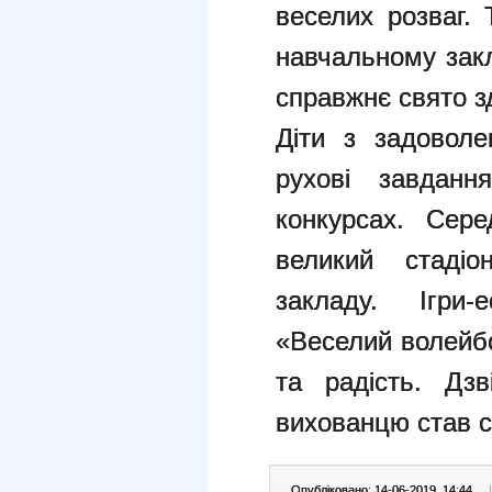
веселих розваг.
навчальному зак
справжнє свято з
Діти з задоволе
рухові завданн
конкурсах. Сере
великий стадіо
закладу. Ігри-
«Веселий волейб
та радість. Дз
вихованцю став 
Опубліковано: 14-06-2019, 14:44
|