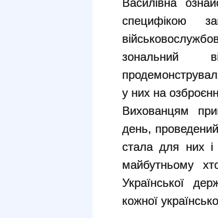
Василівна ознай
специфікою з
військовослужбо
зональний в
продемонстрували
у них на озброєнн
Вихованцям при
день, проведений
стала для них і
майбутньому хт
Української де
кожної українсько