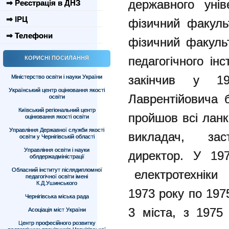
державного унів
⇒ Реєстрація в ДНЗ
⇒ ІРЦ
фізичний факуль
⇒ Телефони
фізичний факуль
педагогічного ін
КОРИСНІ ПОСИЛАННЯ
закінчив у 1
Міністерство освіти і науки України
Український центр оцінювання якості
Лаврентійовича 
освіти
Київський регіональний центр
пройшов всі ланк
оцінювання якості освіти
Управління Державної служби якості
викладач, за
освіти у Чернігівській області
Управління освіти і науки
директор. У 19
облдержадміністрації
Обласний інститут післядипломної
електротехніки
педагогічної освіти імені
К.Д.Ушинського
1973 року по 197
Чернігівська міська рада
3 міста, з 1975
Асоціація міст України
Центр професійного розвитку