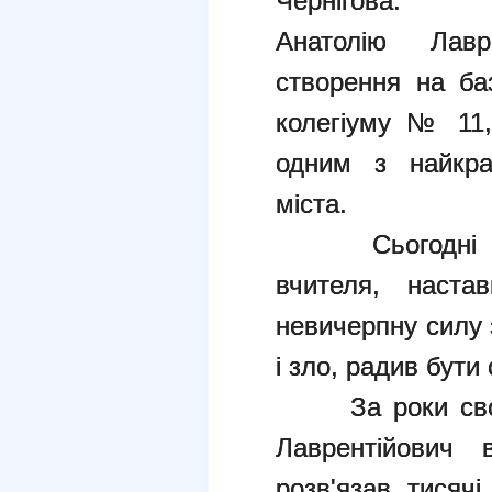
Черні
Анатолію
Лавр
створення на ба
колегіуму № 11,
одним з найкра
міста.
Сьогодні ми 
вчителя, наста
невичерпну силу 
і зло, радив бути
За роки своєї 
Лаврентійович 
розв'язав тисячі