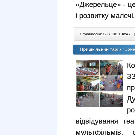
«Джерельце» - це
і розвитку малечі.
Опубліковано: 12-06-2019, 18:46
|
Пришкільний табір "Сон
Ко
З
пр
Ду
р
відвідування теа
мультфільмів, 