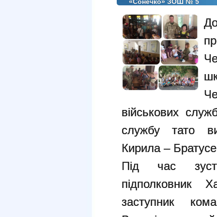
«Сонечко» ЗОШ № 5
Д
пр
Че
шк
Че
військових служ
службу тато ви
Кирила – Братусе
Під час зустр
підполковник 
заступник ко