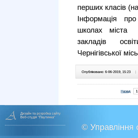
перших класів (на
Інформація про
школах міста 
закладів осв
Чернігівської місь
Опубліковано: 6-06-2019, 15:23
|
Назад
1
Дизайн та розробка сайту
Веб-студія "Паутинка"
© Управління о