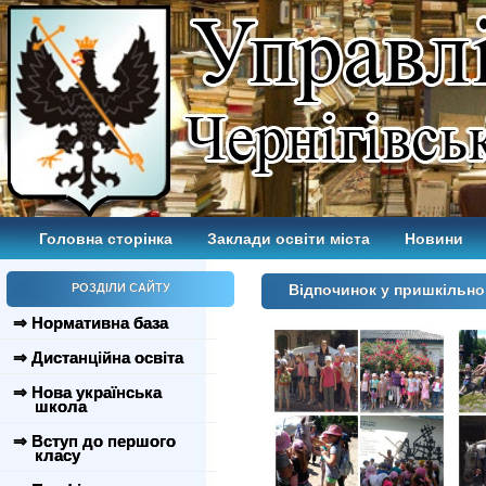
Головна сторінка
Заклади освіти міста
Новини
РОЗДІЛИ САЙТУ
Відпочинок у пришкільно
⇒ Нормативна база
⇒ Дистанційна освіта
⇒ Нова українська
школа
⇒ Вступ до першого
класу