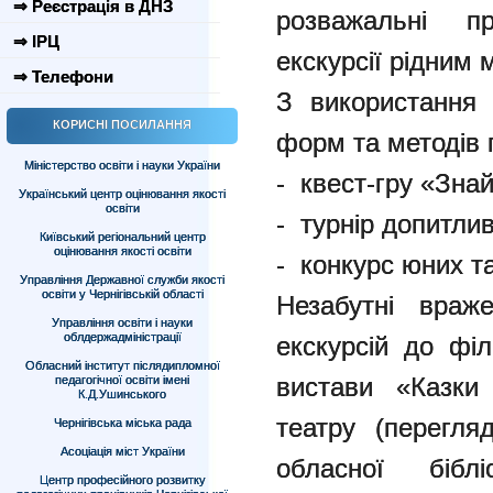
⇒ Реєстрація в ДНЗ
розважальні пр
⇒ ІРЦ
екскурсії рідним 
⇒ Телефони
З використання 
КОРИСНІ ПОСИЛАННЯ
форм та методів 
Міністерство освіти і науки України
- квест-гру «Зна
Український центр оцінювання якості
освіти
- турнір допитлив
Київський регіональний центр
оцінювання якості освіти
- конкурс юних та
Управління Державної служби якості
освіти у Чернігівській області
Незабутні враж
Управління освіти і науки
облдержадміністрації
екскурсій до фі
Обласний інститут післядипломної
вистави «Казки 
педагогічної освіти імені
К.Д.Ушинського
театру (перегля
Чернігівська міська рада
Асоціація міст України
обласної біб
Центр професійного розвитку