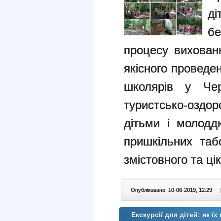
д
бе
процесу вихован
якісного проведе
школярів у Чер
туристсько-оздо
дітьми і молодд
пришкільних таб
змістовного та ці
Опубліковано: 10-06-2019, 12:29
|
Екскурсії для дітей: як ї