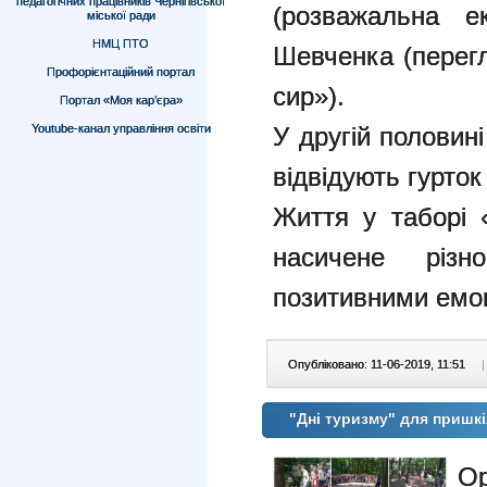
педагогічних працівників Чернігівської
(розважальна ек
міської ради
НМЦ ПТО
Шевченка (перег
Профорієнтаційний портал
сир»).
Портал «Моя кар’єра»
Youtube-канал управління освіти
У другій половин
відвідують гурток
Життя у таборі 
насичене різн
позитивними емо
Опубліковано: 11-06-2019, 11:51
|
"Дні туризму" для пришк
Ор