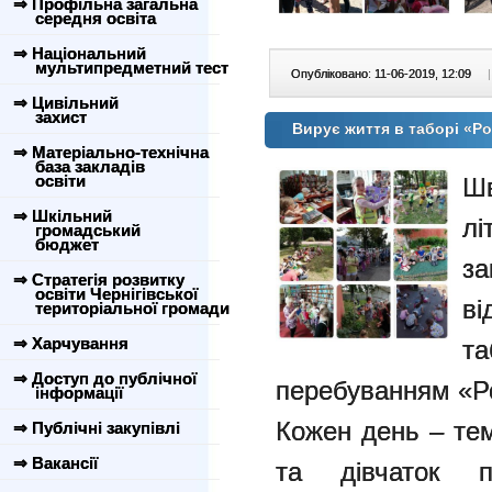
⇒ Профільна загальна
середня освіта
⇒ Національний
мультипредметний тест
Опубліковано: 11-06-2019, 12:09
|
⇒ Цивільний
захист
Вирує життя в таборі «Р
⇒ Матеріально-технічна
база закладів
освіти
Шв
⇒ Шкільний
лі
громадський
бюджет
з
⇒ Стратегія розвитку
освіти Чернігівської
ві
територіальної громади
⇒ Харчування
т
⇒ Доступ до публічної
перебуванням «Р
інформації
Кожен день – те
⇒ Публічні закупівлі
⇒ Вакансії
та дівчаток пр