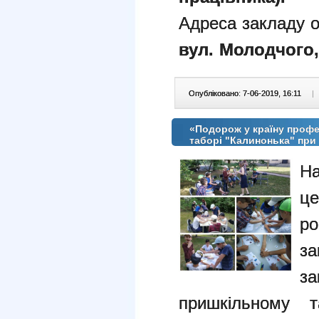
Адреса закладу о
вул.
Молодчого,
Опубліковано: 7-06-2019, 16:11
|
«Подорож у країну профе
таборі "Калинонька" пр
На
це
ро
за
за
пришкільному т