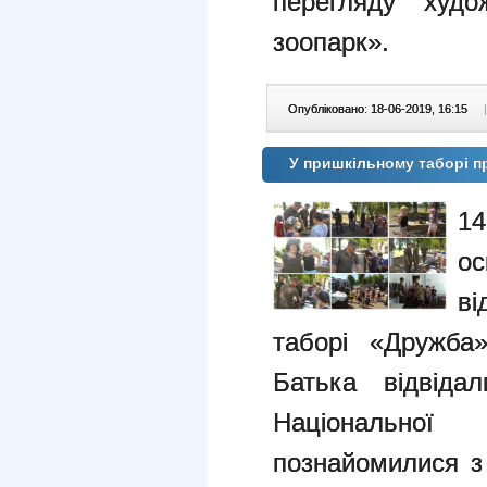
перегляду худ
зоопарк».
Опубліковано: 18-06-2019, 16:15
|
У пришкільному таборі п
14
о
в
таборі «Дружба
Батька відвідал
Національної
познайомилися з