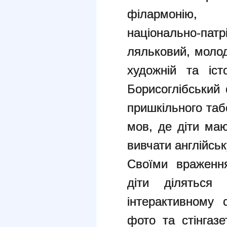
філармонію, 
національно-
ляльковий, моло
художній та іс
Борисоглібський
пришкільного таб
мов, де діти маю
вивчати англійськ
Своїми враженн
діти ділятьс
інтерактивному 
фото та стінгаз