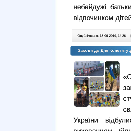
небайдужі батьк
відпочинком дітей
Опубліковано: 18-06-2019, 14:26
|
Заходи до Дня Конституц
У
«
за
с
с
України відбул
вихованцям біл