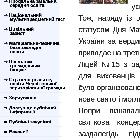
⇒ Профільна загальна
ус
середня освіта
⇒ Національний
Тож, наряду із о
мультипредметний тест
статусом Дня Мат
⇒ Цивільний
захист
України затверд
⇒ Матеріально-технічна
база закладів
припадає на трет
освіти
⇒ Шкільний
Ліцей №15 з рад
громадський
бюджет
для вихованців 
⇒ Стратегія розвитку
освіти Чернігівської
було організован
територіальної громади
нове свято і могли
⇒ Харчування
⇒ Доступ до публічної
Попри пізнава
інформації
святкова конце
⇒ Публічні закупівлі
⇒ Вакансії
заздалегідь пі