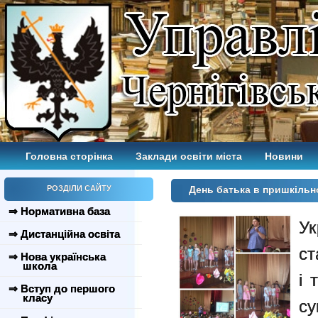
Головна сторінка
Заклади освіти міста
Новини
РОЗДІЛИ САЙТУ
День батька в пришкільн
⇒ Нормативна база
У
⇒ Дистанційна освіта
ст
⇒ Нова українська
школа
і 
⇒ Вступ до першого
класу
су