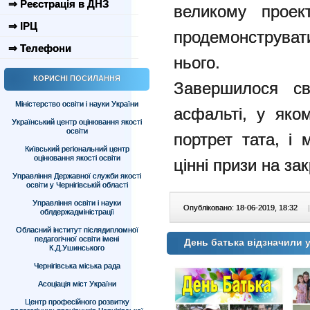
⇒ Реєстрація в ДНЗ
великому проек
⇒ ІРЦ
продемонструвати
⇒ Телефони
нього.
КОРИСНІ ПОСИЛАННЯ
Завершилося св
Міністерство освіти і науки України
асфальті, у яко
Український центр оцінювання якості
освіти
портрет тата, і
Київський регіональний центр
оцінювання якості освіти
цінні призи на за
Управління Державної служби якості
освіти у Чернігівській області
Управління освіти і науки
Опубліковано: 18-06-2019, 18:32
|
облдержадміністрації
Обласний інститут післядипломної
педагогічної освіти імені
День батька відзначили 
К.Д.Ушинського
Чернігівська міська рада
Асоціація міст України
Центр професійного розвитку