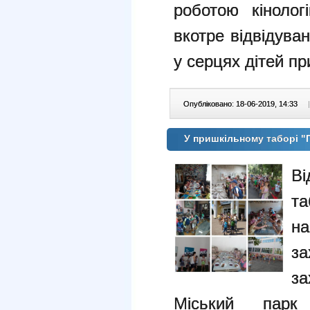
роботою кіноло
вкотре відвідува
у серцях дітей пр
Опубліковано: 18-06-2019, 14:33
|
У пришкільному таборі 
В
та
н
з
з
Міський парк