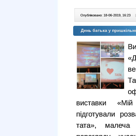
Опубліковано: 18-06-2019, 16:23
|
День батька у пришкіль
Ви
«Д
ве
Та
о
виставки «Мій
підготували ро
тата», малеча