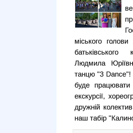
в
пр
Го
міського голови
батьківського 
Людмила Юріївн
танцю "3 Dance"! 
буде працювати т
екскурсії, хореог
дружній колектив
наш табір "Калин