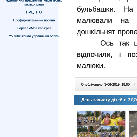
педагогічних працівників Чернігівської
міської ради
бульбашки. На
НМЦ ПТО
малювали на 
Профорієнтаційний портал
Портал «Моя кар’єра»
дошкільнят прове
Youtube-канал управління освіти
Ось так цього
відпочили, і по
малюки.
Опубліковано: 3-06-2019, 18:00
|
День захисту дітей в ЗД