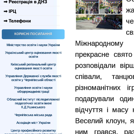
⇒ Реєстрація в ДНЗ
жа
⇒ ІРЦ
че
⇒ Телефони
с
КОРИСНІ ПОСИЛАННЯ
Міжнародному
Міністерство освіти і науки України
прекрасне свято
Український центр оцінювання якості
освіти
розповідали вір
Київський регіональний центр
оцінювання якості освіти
співали, танц
Управління Державної служби якості
освіти у Чернігівській області
різноманітних і
Управління освіти і науки
облдержадміністрації
подарували один
Обласний інститут післядипломної
педагогічної освіти імені
К.Д.Ушинського
відчуття і масу 
Чернігівська міська рада
Веселий клоун, я
Асоціація міст України
ним грався, ра
Центр професійного розвитку