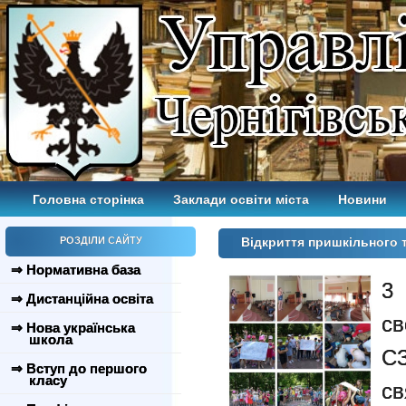
Головна сторінка
Заклади освіти міста
Новини
РОЗДІЛИ САЙТУ
Відкриття пришкільного
⇒ Нормативна база
3
⇒ Дистанційна освіта
св
⇒ Нова українська
школа
СЗ
⇒ Вступ до першого
класу
с