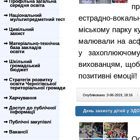
⇒ Профільна загальна
п
середня освіта
⇒ Національний
естрадно-вока
мультипредметний тест
міському парку ку
⇒ Цивільний
захист
малювали на асф
⇒ Матеріально-технічна
база закладів
у захоплюючо
освіти
⇒ Шкільний
вихованцям, щоб
громадський
бюджет
позитивні емоції!
⇒ Стратегія розвитку
освіти Чернігівської
територіальної громади
Опубліковано: 3-06-2019, 18:16
|
⇒ Харчування
⇒ Доступ до публічної
День захисту дітей у ЗД
інформації
⇒ Публічні закупівлі
⇒ Вакансії
О