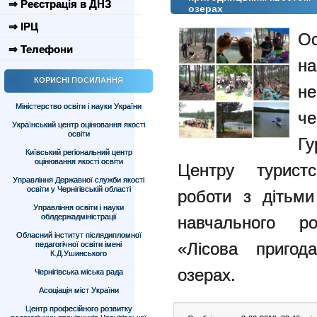
⇒ Реєстрація в ДНЗ
озерах
⇒ ІРЦ
О
⇒ Телефони
на
КОРИСНІ ПОСИЛАННЯ
н
Міністерство освіти і науки України
ч
Український центр оцінювання якості
освіти
Гу
Київський регіональний центр
оцінювання якості освіти
Центру туристс
Управління Державної служби якості
освіти у Чернігівській області
роботи з дітьми
Управління освіти і науки
облдержадміністрації
навчального р
Обласний інститут післядипломної
«Лісова пригод
педагогічної освіти імені
К.Д.Ушинського
озерах.
Чернігівська міська рада
Асоціація міст України
Центр професійного розвитку