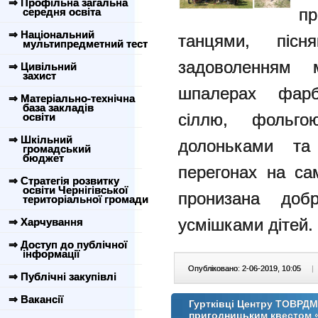
⇒ Профільна загальна
пр
середня освіта
⇒ Національний
танцями, пісн
мультипредметний тест
задоволенням
⇒ Цивільний
захист
шпалерах фарб
⇒ Матеріально-технічна
база закладів
сіллю, фольго
освіти
⇒ Шкільний
долоньками та
громадський
бюджет
перегонах на са
⇒ Стратегія розвитку
освіти Чернігівської
пронизана доб
територіальної громади
усмішками дітей.
⇒ Харчування
⇒ Доступ до публічної
інформації
Опубліковано: 2-06-2019, 10:05
|
⇒ Публічні закупівлі
⇒ Вакансії
Гуртківці Центру ТОВРДМ
пригодницьким квестом 