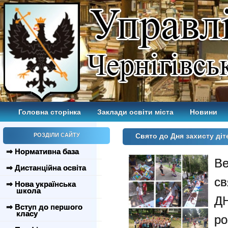
Головна сторінка
Заклади освіти міста
Новини
РОЗДІЛИ САЙТУ
Свято до Дня захисту ді
⇒ Нормативна база
В
⇒ Дистанційна освіта
св
⇒ Нова українська
школа
Д
⇒ Вступ до першого
класу
ро