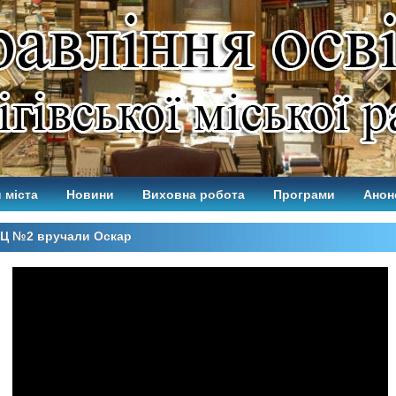
 міста
Новини
Виховна робота
Програми
Анон
РЦ №2 вручали Оскар