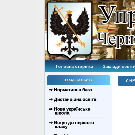
Головна сторінка
Заклади освіти
РОЗДІЛИ САЙТУ
У Н
⇒ Нормативна база
⇒ Дистанційна освіта
⇒ Нова українська
школа
⇒ Вступ до першого
класу