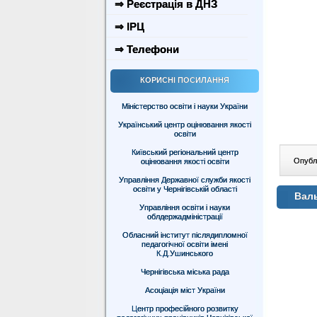
⇒ Реєстрація в ДНЗ
⇒ ІРЦ
⇒ Телефони
КОРИСНІ ПОСИЛАННЯ
Міністерство освіти і науки України
Український центр оцінювання якості
освіти
Київський регіональний центр
Опублі
оцінювання якості освіти
Управління Державної служби якості
освіти у Чернігівській області
Вал
Управління освіти і науки
облдержадміністрації
Обласний інститут післядипломної
педагогічної освіти імені
К.Д.Ушинського
Чернігівська міська рада
Асоціація міст України
Центр професійного розвитку