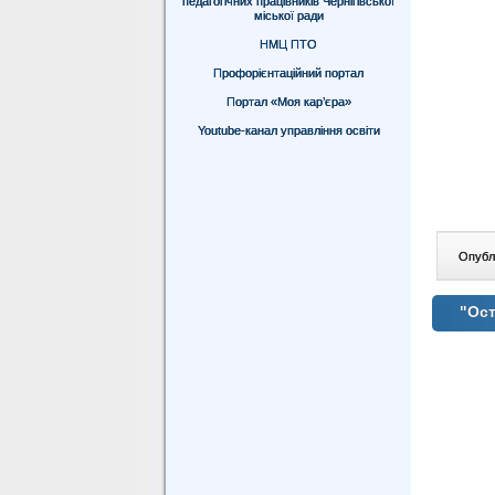
педагогічних працівників Чернігівської
міської ради
НМЦ ПТО
Профорієнтаційний портал
Портал «Моя кар’єра»
Youtube-канал управління освіти
Опублі
"Ост