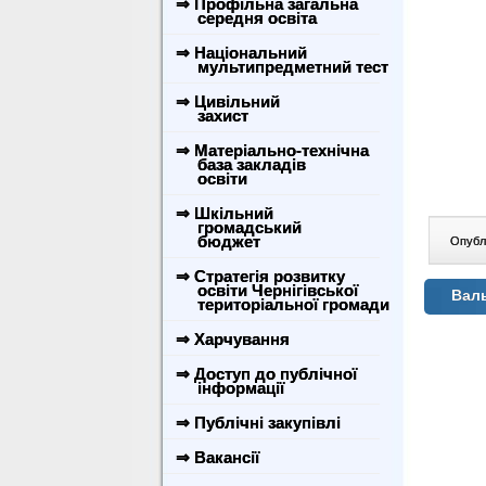
⇒ Профільна загальна
середня освіта
⇒ Національний
мультипредметний тест
⇒ Цивільний
захист
⇒ Матеріально-технічна
база закладів
освіти
⇒ Шкільний
громадський
бюджет
Опублі
⇒ Стратегія розвитку
освіти Чернігівської
Вал
територіальної громади
⇒ Харчування
⇒ Доступ до публічної
інформації
⇒ Публічні закупівлі
⇒ Вакансії