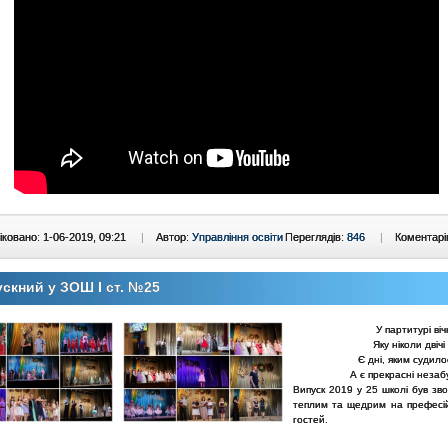
ковано: 1-06-2019, 09:21
|
Автор:
Управління освіти
Переглядів:
846
|
Коментарі
скний у ЗОШ І ст. №25
У партитурі віч
Яку ніколи двічі
Є дні, яким судило
А є прекрасні неза
Випуск 2019 у 25 школі був зв
теплим та щедрим на префесій
гостей.