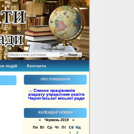
си подій
Контакти
ПРО УПРАВЛІННЯ
→ Список працівників
апарату управління освіти
Чернігівської міської ради
КАЛЕНДАР НОВИН
«
Червень 2019
»
Пн
Вт
Ср
Чт
Пт
Сб
Нд
1
2