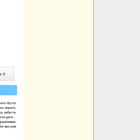
в:
0
ного буття,
 не зіграти,
сь забуття,
бутні дати…
орушливим,
ні виступи