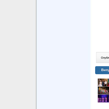
Опублі
Випу