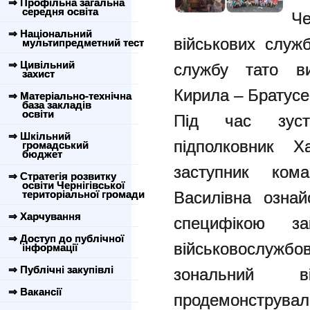
⇒ Профільна загальна
середня освіта
Че
⇒ Національний
військових служ
мультипредметний тест
⇒ Цивільний
службу тато ви
захист
Кирила – Братусе
⇒ Матеріально-технічна
база закладів
освіти
Під час зустр
⇒ Шкільний
підполковник 
громадський
бюджет
заступник ко
⇒ Стратегія розвитку
освіти Чернігівської
територіальної громади
Василівна ознай
⇒ Харчування
специфікою з
⇒ Доступ до публічної
військовослужбо
інформації
⇒ Публічні закупівлі
зональний в
⇒ Вакансії
продемонстрували