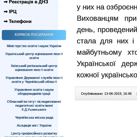
⇒ Реєстрація в ДНЗ
у них на озброєнн
⇒ ІРЦ
Вихованцям при
⇒ Телефони
день, проведений
КОРИСНІ ПОСИЛАННЯ
стала для них і
Міністерство освіти і науки України
майбутньому хт
Український центр оцінювання якості
освіти
Української де
Київський регіональний центр
оцінювання якості освіти
кожної українсько
Управління Державної служби якості
освіти у Чернігівській області
Управління освіти і науки
облдержадміністрації
Опубліковано: 13-06-2019, 16:48
|
Обласний інститут післядипломної
педагогічної освіти імені
К.Д.Ушинського
Чернігівська міська рада
Асоціація міст України
Центр професійного розвитку