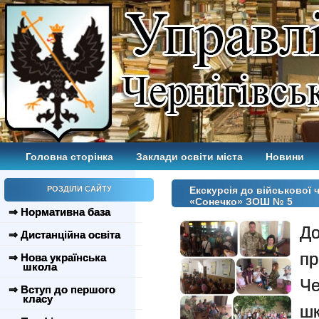
Головна сторінка
Заклади освіти міста
Новини
РОЗДІЛИ САЙТУ
Екскурсія до військової
«Сонечко» ЗОШ № 5
⇒ Нормативна база
Д
⇒ Дистанційна освіта
пр
⇒ Нова українська
школа
Че
⇒ Вступ до першого
класу
шк