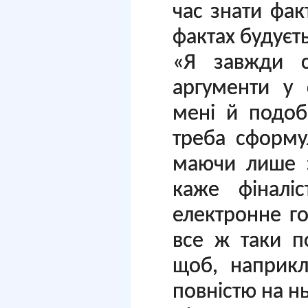
час знати фак
фактах будуєть
«Я завжди с
аргументи у 
мені й подоб
треба сформу
маючи лише з
каже фіналі
електронне г
все ж таки п
щоб, наприкл
повністю на н