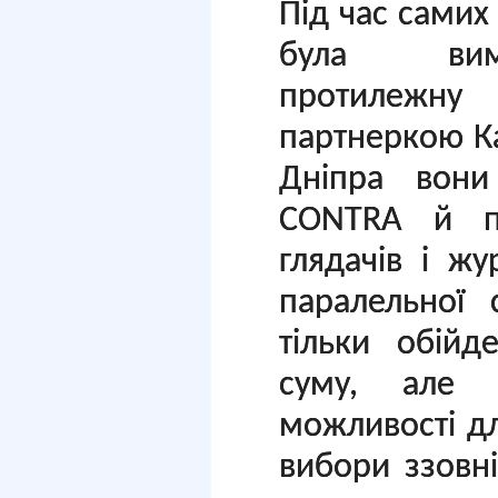
Під час самих
була виму
протилежн
партнеркою К
Дніпра вони
CONTRA й пе
глядачів і ж
паралельної 
тільки обійд
суму, але 
можливості дл
вибори ззовні