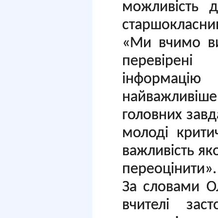
можливість д
старшокласни
«Ми вчимо ви
перевірені 
інформаці
найважливіш
головних завд
молоді крити
важливість яко
переоцінити».
За словами О
вчителі зас