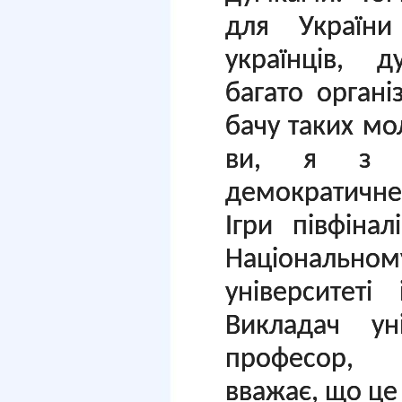
для України
українців, 
багато організ
бачу таких мол
ви, я з н
демократичне 
Ігри півфіна
Націонал
університеті
Викладач уні
професор, 
вважає, що це 