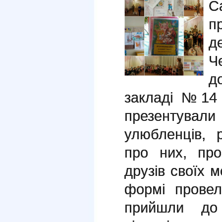
С
п
д
Ч
д
закладі №14 
презентув
улюбленців, р
про них, про
друзів своїх м
формі провел
прийшли д