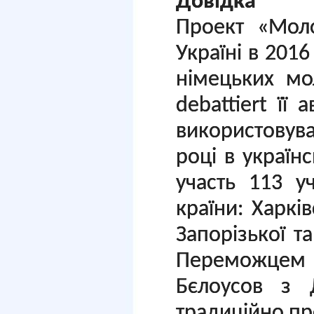
Довідка
Проект «Моло
Україні в 2016
німецьких мо
debattiert її
використовуват
році в українс
участь 113 у
країни: Харків
Запорізької т
Переможцем
Бєлоусов з 
традиційно пр