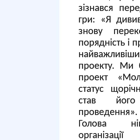
зізнався пер
гри: «Я диви
знову пере
порядність і 
найважливі
проекту. Ми 
проект «Мол
статус щоріч
став його
проведення».
Голова нім
організації