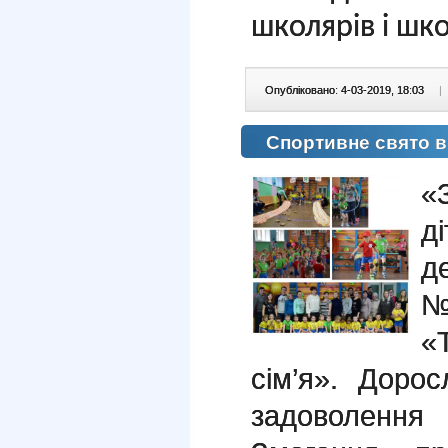
школярів і шк
Опубліковано: 4-03-2019, 18:03
|
Спортивне свято 
«
д
д
№
«
сім’я». Доро
задоволення 