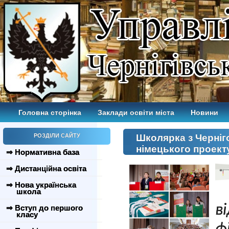
Головна сторінка
Заклади освіти міста
Новини
РОЗДІЛИ САЙТУ
Школярка з Черніг
німецького проект
⇒ Нормативна база
⇒ Дистанційна освіта
⇒ Нова українська
школа
в
⇒ Вступ до першого
класу