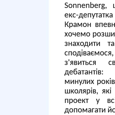
Sonnenberg, 
екс-депутатк
Крамон впевн
хочемо розшир
знаходити т
сподіваємося
з'явиться с
дебатантів:
минулих років,
школярів, які
проект у вс
допомагати йо