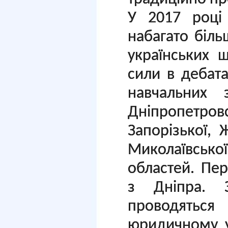
У 2017 році
набагато біл
українських 
сили в дебат
навчальних 
Дніпропетр
Запорізької, 
Миколаївської
областей. Пе
з Дніпра. 
проводять
юридичному у