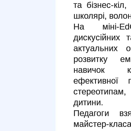
та бізнес-кіл,
школярі, воло
На міні-E
дискусійних 
актуальних о
розвитку ем
навичок кр
ефективної п
стереотипам
дитини.
Педагоги вз
майстер-класа