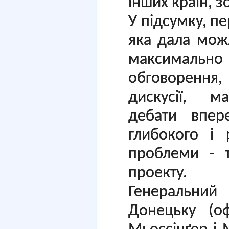
інших країн, з
У підсумку, п
яка дала мож
максималь
обговорення
дискусії, м
дебати впер
глибокого
і 
проблеми - т
проекту.
Генеральни
Донецьку (оф