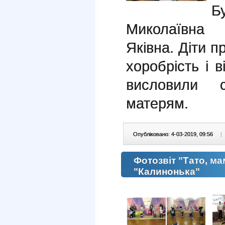
Б
Миколаївна
Яківна. Діти 
хоробрість і в
висловили с
матерям.
Опубліковано: 4-03-2019, 09:56
|
Фотозвіт "Тато, ма
"Калинонька"