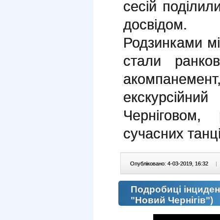
сесій поділи
досвідом.
Родзинками мі
стали ранко
акомпанем
екскурсійн
Черніговом,
сучасних танці
Опубліковано: 4-03-2019, 16:32
|
Подробиці інцидент
"Новий Чернігів")