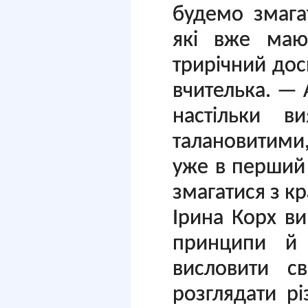
будемо змага
які вже маю
трирічний дос
вчителька. — 
настільки ви
талановитими
уже в перший
змагатися з к
Ірина Корх в
принципи й 
висловити с
розглядати рі