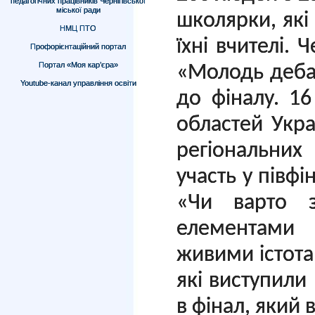
педагогічних працівників Чернігівської
міської ради
школярки, які 
НМЦ ПТО
їхні вчителі. 
Профорієнтаційний портал
Портал «Моя кар’єра»
«Молодь деба
Youtube-канал управління освіти
до фіналу. 1
областей Укра
регіональних 
участь у півфі
«Чи варто з
елементами 
живими істота
які виступили
в фінал, який 