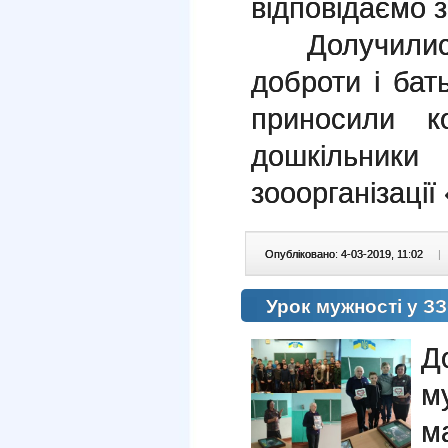
відповідаємо з
Долучились
доброти і бат
приносили к
дошкільни
зооорганізації
Опубліковано: 4-03-2019, 11:02
|
Урок мужності у 
Д
м
м