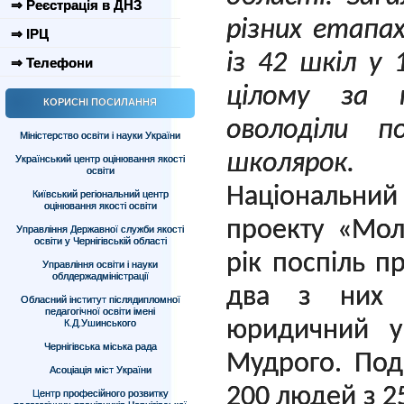
⇒ Реєстрація в ДНЗ
різних етапа
⇒ ІРЦ
із 42 шкіл у 
⇒ Телефони
цілому за 
КОРИСНІ ПОСИЛАННЯ
оволоділи п
Міністерство освіти і науки України
школярок.
Український центр оцінювання якості
освіти
Національний 
Київський регіональний центр
оцінювання якості освіти
проекту «Мол
Управління Державної служби якості
освіти у Чернігівській області
рік поспіль п
Управління освіти і науки
облдержадміністрації
два з них 
Обласний інститут післядипломної
педагогічної освіти імені
юридичний ун
К.Д.Ушинського
Чернігівська міська рада
Мудрого. Под
Асоціація міст України
200 людей з 25
Центр професійного розвитку