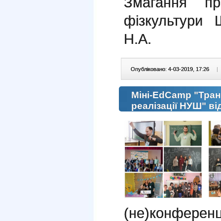
Змагання пр
фізкультури
Н.А.
Опубліковано: 4-03-2019, 17:26
|
Міні-EdCamp "Тран
реалізації НУШ" ві
(не)конфере