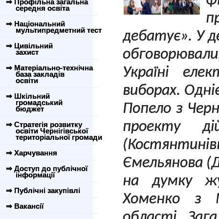
ф
⇒ Профільна загальна
середня освіта
п
⇒ Національний
мультипредметний тест
дебатує». У 
⇒ Цивільний
обговорювал
захист
⇒ Матеріально-технічна
Україні еле
база закладів
освіти
виборах. Одні
⇒ Шкільний
громадський
Попело з Черні
бюджет
проекту ді
⇒ Стратегія розвитку
освіти Чернігівської
територіальної громади
(Костянти
⇒ Харчування
Ємельянова (Д
⇒ Доступ до публічної
інформації
на думку жу
⇒ Публічні закупівлі
Хоменко з М
⇒ Вакансії
області. Заг