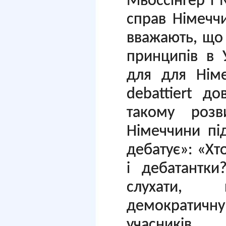
Мьоссінґер і 
справ Німеччи
вважають, що
принципів в 
для для Нім
debattiert д
такому роз
Німеччини пі
дебатує»: «Хт
і дебатантк
слухати, п
демократичну 
учасників