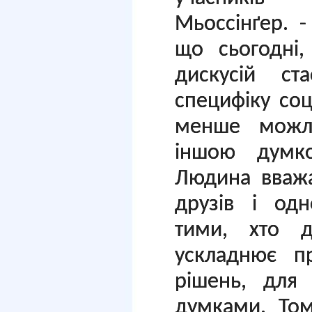
Мьоссінґер. 
що сьогодні,
дискусій с
специфіку со
менше можл
іншою думк
Людина вваж
друзів і одн
тими, хто 
ускладнює п
рішень, для
думками. То