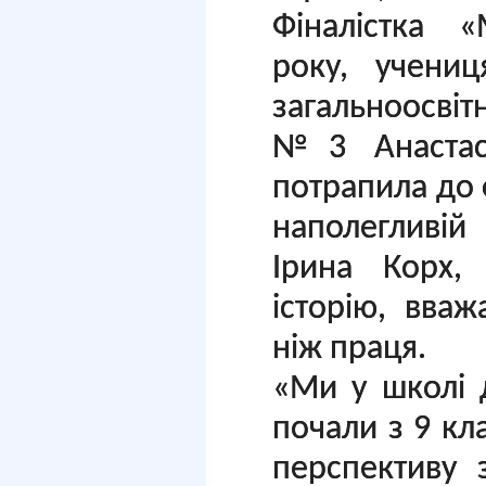
Фіналістка 
року, учениц
загальноосвіт
№3 Анастас
потрапила до
наполегливій
Ірина Корх,
історію, вва
ніж праця.
«Ми у школі 
почали з 9 кла
перспективу 