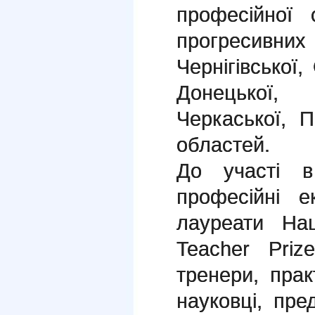
професійної 
прогресивни
Чернігівської,
Донецької, К
Черкаської, П
областей.
До участі в
професійні е
лауреати Нац
Teacher Priz
тренери, прак
науковці, пре