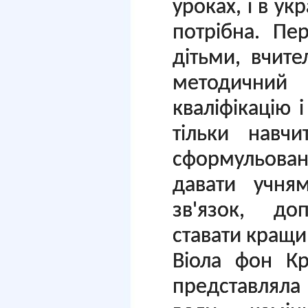
уроках, і в ук
потрібна. Пе
дітьми, вчите
методичний
кваліфікацію 
тільки навчи
сформульов
давати учня
зв'язок, до
ставати кращ
Віола фон К
представляла 