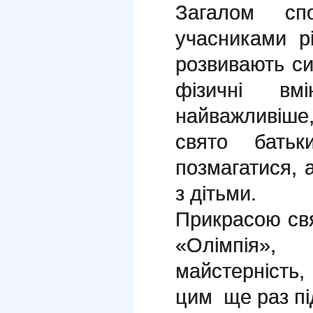
Загалом сп
учасниками р
розвивають сил
фізичні вм
найважливіш
свято бать
позмагатися, 
з дітьми.
Прикрасою свя
«Олімпія»,
майстерність, 
цим ще раз пі