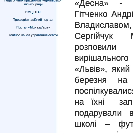
«Десна» - 
педагогічних працівників Чернігівської
міської ради
Гітченко Андрі
НМЦ ПТО
Профорієнтаційний портал
Владиславом
Портал «Моя кар’єра»
Сергійчук 
Youtube-канал управління освіти
розповили
вирішальног
«Львів», який
березня на 
поспілкували
на їхні запи
подарували 
школі – фут