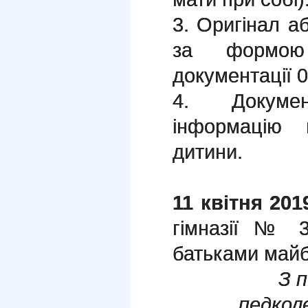
3. Оригінал а
за формою 
документації 0
4. Докуме
інформацію 
дитини.
11 квітня 201
гімназії № 3
батьками майб
З 
педкол