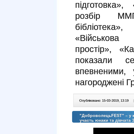
підготовка»,
розбір ММ
бібліотека
«Військова 
простір», «К
показали с
впевненими,
нагороджені Г
Опубліковано: 15-03-2019, 13:19
|
"ДоброволецьFEST" – у к
участь юнаки та дівчата ЗЗ