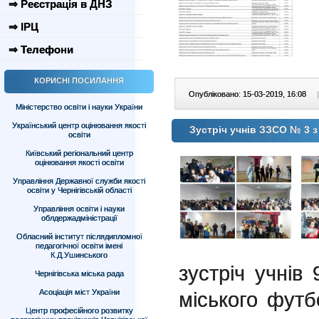
⇒ Реєстрація в ДНЗ
⇒ ІРЦ
⇒ Телефони
КОРИСНІ ПОСИЛАННЯ
Опубліковано: 15-03-2019, 16:08
|
Міністерство освіти і науки України
Український центр оцінювання якості
Зустріч учнів ЗЗСО № 3 
освіти
Київський регіональний центр
оцінювання якості освіти
Управління Державної служби якості
освіти у Чернігівській області
Управління освіти і науки
облдержадміністрації
Обласний інститут післядипломної
педагогічної освіти імені
К.Д.Ушинського
зустріч учнів
Чернігівська міська рада
міського футб
Асоціація міст України
Центр професійного розвитку