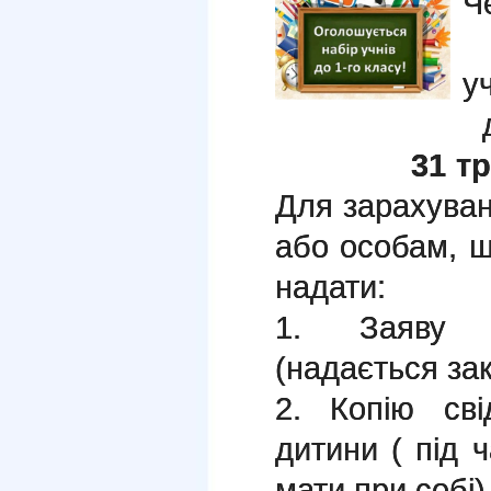
Ч
у
31 т
Для зарахуван
або особам, щ
надати:
1. Заяву в
(надається за
2. Копію св
дитини ( під ч
мати при собі)