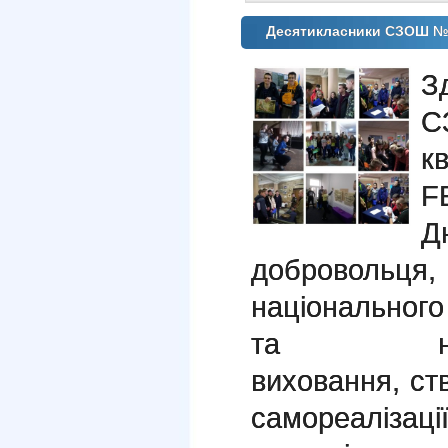
Десятикласники СЗОШ №2
Зд
С
к
F
Д
добровольця,
національного
та націона
виховання, с
самореалізац