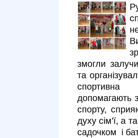
Р
с
н
В
з
змогли залучи
та організувал
спортивна 
допомагають за
спорту, сприя
духу сім’ї, а 
садочком і ба