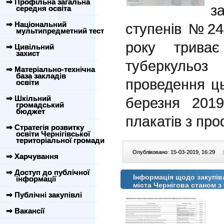
⇒ Профільна загальна
за
середня освіта
⇒ Національний
ступенів №24
мультипредметний тест
року триває
⇒ Цивільний
захист
туберкульо
⇒ Матеріально-технічна
база закладів
проведення ць
освіти
⇒ Шкільний
березня 2019
громадський
бюджет
плакатів з про
⇒ Стратегія розвитку
освіти Чернігівської
територіальної громади
Опубліковано: 15-03-2019, 16:29
|
⇒ Харчування
⇒ Доступ до публічної
Інформація щодо закупівл
інформації
міста Чернігова станом з 
⇒ Публічні закупівлі
⇒ Вакансії