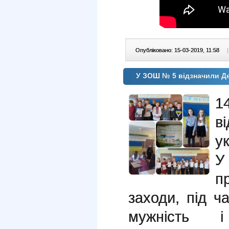
Опубліковано: 15-03-2019, 11:58
|
У ЗОШ № 5 відзначили Д
1
в
у
У
п
заходи, під ч
мужність і