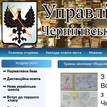
Головна сторінка
Заклади освіти міста
Новини
РОЗДІЛИ САЙТУ
Триває місячник «Подол
⇒ Нормативна база
З
⇒ Дистанційна освіта
В
⇒ Нова українська
школа
з
⇒ Вступ до першого
класу
Че