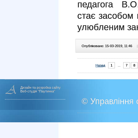
педагога В.О
стає засобом в
улюбленим зан
Опубліковано: 15-03-2019, 11:46
|
Назад
1
...
7
8
Дизайн та розробка сайту
Веб-студія "Паутинка"
© Управління о