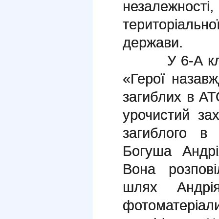
незалежнос
територіаль
держави.
У 6-А класі
«Герої назавж
загиблих в АТ
урочистий за
загиблого в
Богуша Андр
Вона розпов
шлях Андрі
фотоматеріали