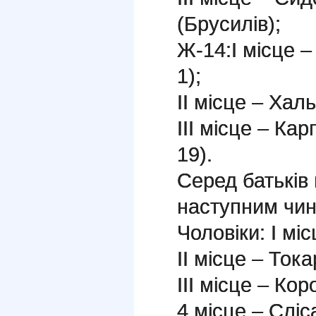
(Брусилів);
Ж-14:І місце 
1);
ІІ місце – Хал
ІІІ місце – К
19).
Серед батьків
наступним чин
Чоловіки: І мі
ІІ місце – Ток
ІІІ місце – Ко
4 місце – Сліс