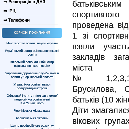
батьківсь
⇒ Реєстрація в ДНЗ
⇒ ІРЦ
спортивног
⇒ Телефони
проведена ві
КОРИСНІ ПОСИЛАННЯ
1 зі спортивн
Міністерство освіти і науки України
взяли участ
Український центр оцінювання якості
закладів заг
освіти
Київський регіональний центр
міста
оцінювання якості освіти
Управління Державної служби якості
№ 1,2,3,11,1
освіти у Чернігівській області
Управління освіти і науки
Брусилова, 
облдержадміністрації
Обласний інститут післядипломної
батьків (10 жін
педагогічної освіти імені
К.Д.Ушинського
Діти змагалис
Чернігівська міська рада
вікових група
Асоціація міст України
Центр професійного розвитку