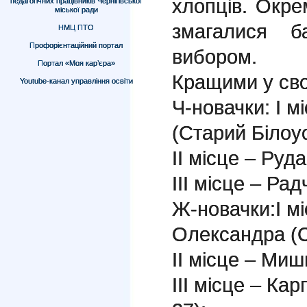
хлопців. Окрем
педагогічних працівників Чернігівської
міської ради
змагалися б
НМЦ ПТО
Профорієнтаційний портал
вибором.
Портал «Моя кар’єра»
Кращими у свої
Youtube-канал управління освіти
Ч-новачки: І 
(Старий Білоус
ІІ місце – Руд
ІІІ місце – Р
Ж-новачки:І м
Олександра (
ІІ місце – Ми
ІІІ місце – К