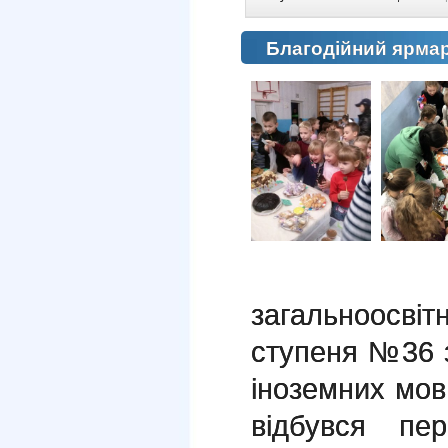
Благодійний ярмар
загальноосвітн
ступеня №36 
іноземних мов 
відбувся пе