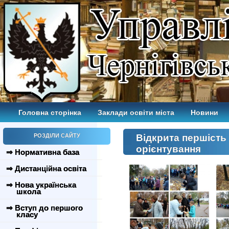
Головна сторінка
Заклади освіти міста
Новини
РОЗДІЛИ САЙТУ
Відкрита першість
орієнтування
⇒ Нормативна база
⇒ Дистанційна освіта
⇒ Нова українська
школа
⇒ Вступ до першого
класу