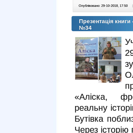
Опубліковано: 29-10-2018, 17:50
|
Презентація книги
№34
У
2
з
О
п
«Аліска, ф
реальну історі
Бутівка побли
Через історію