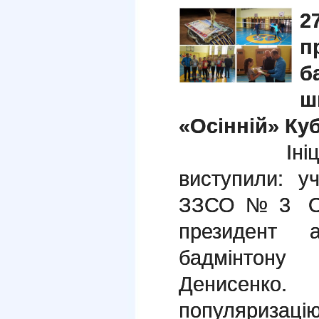
2
п
б
ш
«Осінній» К
Ініціатор
виступили: у
ЗЗСО№3 Оле
президент 
бадмінтон
Денисенко.
популяриза