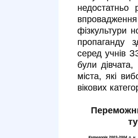
недостатньо р
впровадженн
фізкультури н
пропаганду з
серед учнів 
були дівчата
міста, які ви
вікових катег
Переможни
ту
Категорія 2003-2004 р. н.