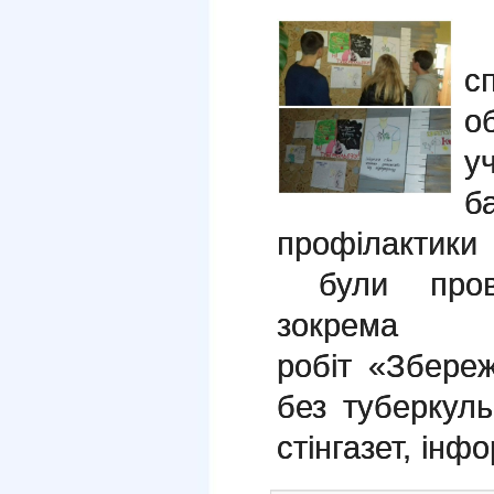
с
о
у
б
профілактики
були пров
зокрема 
робіт
«Збереж
без туберкуль
стінгазет, інф