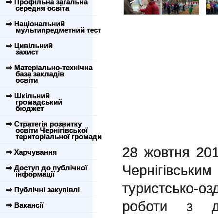
⇒ Профільна загальна
середня освіта
⇒ Національний
мультипредметний тест
⇒ Цивільний
захист
⇒ Матеріально-технічна
база закладів
освіти
⇒ Шкільний
громадський
бюджет
⇒ Стратегія розвитку
освіти Чернігівської
територіальної громади
28 жовтня 201
⇒ Харчування
Чернігівсь
⇒ Доступ до публічної
інформації
туристсько-
⇒ Публічні закупівлі
роботи з д
⇒ Вакансії