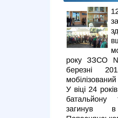
1
з
з
в
м
року ЗЗСО №
березні 2
мобілізований
У віці 24 рок
батальйону 
загинув в