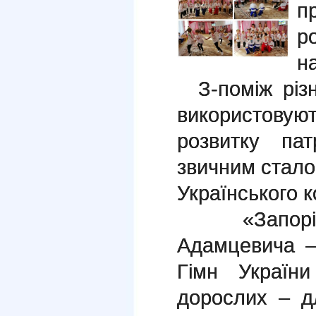
п
р
н
З-поміж різн
використовую
розвитку пат
звичним стало
Українського к
«Запорізь
Адамцевича –
Гімн Україн
дорослих – д