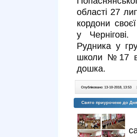
Попаснянськ
області 27 ли
кордони своє
у Чернігові
Рудника у гру
школи №17 в
дошка.
Опубліковано: 13-10-2018, 13:53
|
Свято приурочене до Дня
В
с