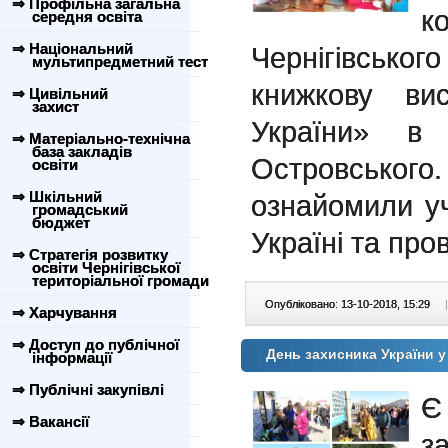
⇒ Профільна загальна
к
середня освіта
⇒ Національний
Чернігівсько
мультипредметний тест
книжкову ви
⇒ Цивільний
захист
України» в 
⇒ Матеріально-технічна
база закладів
Островського
освіти
⇒ Шкільний
ознайомили уч
громадський
бюджет
Україні та про
⇒ Стратегія розвитку
освіти Чернігівської
територіальної громади
Опубліковано: 13-10-2018, 15:29
|
⇒ Харчування
⇒ Доступ до публічної
День захисника України
інформації
⇒ Публічні закупівлі
Є
⇒ Вакансії
з