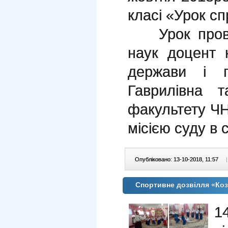
класі «Урок сп
Урок провел
наук доцент к
держави і 
Гаврилівна 
факультету Ч
місією суду в с
Опубліковано: 13-10-2018, 11:57
|
Спортивне дозвілля «Ко
1