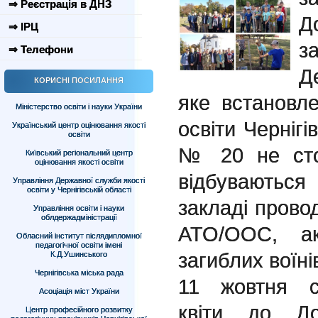
⇒ Реєстрація в ДНЗ
Д
⇒ ІРЦ
з
⇒ Телефони
Д
КОРИСНІ ПОСИЛАННЯ
яке встановл
Міністерство освіти і науки України
освіти Чернігі
Український центр оцінювання якості
освіти
№ 20 не сто
Київський регіональний центр
оцінювання якості освіти
відбуваються
Управління Державної служби якості
освіти у Чернігівській області
закладі провод
Управління освіти і науки
облдержадміністрації
АТО/ООС, акц
Обласний інститут післядипломної
педагогічної освіти імені
загиблих воїні
К.Д.Ушинського
Чернігівська міська рада
11 жовтня с
Асоціація міст України
квіти до Д
Центр професійного розвитку