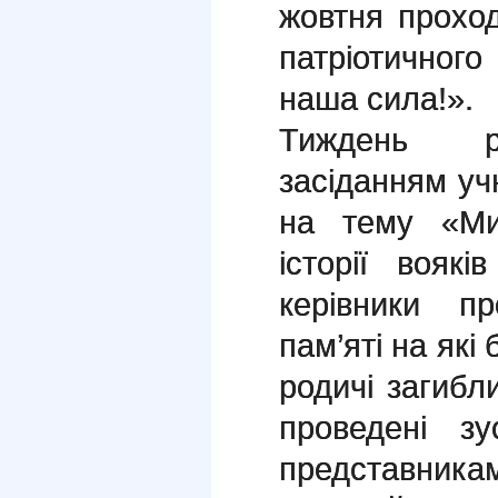
жовтня прохо
патріотичног
наша сила!».
Тиждень ро
засіданням уч
на тему «Ми
історії вояк
керівники п
пам’яті на які
родичі загибл
проведені з
представни