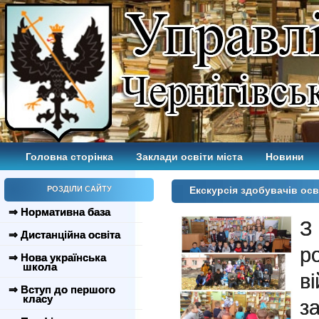
Головна сторінка
Заклади освіти міста
Новини
РОЗДІЛИ САЙТУ
Екскурсія здобувачів осв
⇒ Нормативна база
З
⇒ Дистанційна освіта
р
⇒ Нова українська
школа
в
⇒ Вступ до першого
класу
з