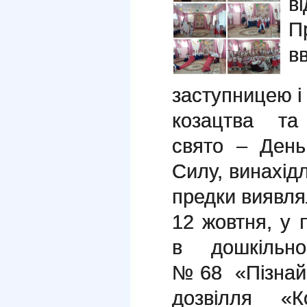
в
П
в
заступницею і
козацтва та 
свято – День
Силу, винахідл
предки виявлял
12 жовтня, у 
в дошкільно
№68 «Пізнайк
дозвілля «