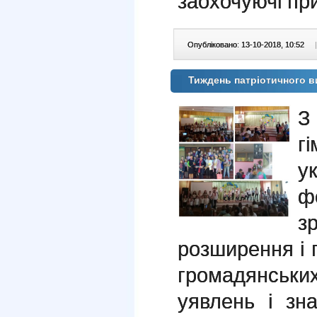
заохочуючі пр
Опубліковано: 13-10-2018, 10:52
|
Тиждень патріотичного ви
З
г
у
ф
з
розширення і 
громадянських
уявлень і зн