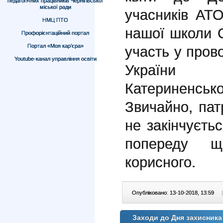
педагогічних працівників Чернігівської
міської ради
учасників АТО
НМЦ ПТО
нашої школи С
Профорієнтаційний портал
Портал «Моя кар’єра»
участь у пров
Youtube-канал управління освіти
України 
Катериненсько
Звичайно, пат
не закінчуєтьс
попереду щ
корисного.
Опубліковано: 13-10-2018, 13:59
|
Заходи до Дня захисника