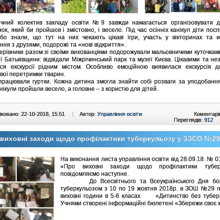
ічний колектив закладу освіти №9 завжди намагається організовувати д
нок, який би пройшов і змістовно, і весело. Під час осінніх канікул діти пос
бо знали, що тут на них чекають цікаві ігри, участь у вікторинах та к
ння з друзями, подорожі та «нові відкриття».
керівники разом зі своїми вихованцями подорожували мальовничими куточкам
ї Батьківщини: відвідали Міжрічинський парк та музеї Києва. Цікавими та не
ся екскурсії рідним містом. Особливо емоційною виявилася екскурсія д
вої перетримки тварин.
рацювали гуртки. Кожна дитина змогла знайти собі розваги за уподобанн
нікули пройшли весело, а головне – з користю для дітей.
ковано: 22-10-2018, 15:51
|
Автор:
Управління освіти
Коментарі
Переглядів:
912
виховні заходи щодо профілактики туберкульозу у ЗЗСО №29
На виконання листа управління освіти від 28.09.18. № 0
«Про виховні заходи щодо профілактики тубер
повідомляємо наступне.
До Всесвітнього та Всеукраїнського Дня бор
туберкульозом з 10 по 19 жовтня 2018р. в ЗОШ №29 п
виховні години в 5-6 класах «Дитинство без туберк
Учнями створені інформаційні бюлетені «Збережи своє