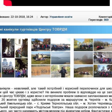
ковано: 22-10-2018, 16:24
|
Автор:
Управління освіти
Коментарі
Переглядів:
869
ні канікули гуртківців Центру ТОВРДМ
канікули - невеликий, але такий потрібний і корисний перепочинок для шко
и цей час цікаво і з користю? Не виникло проблем із відповіддю на це за
ців Центру ТОВРДМ, адже вони з нетерпінням чекали завчасно запланованих ма
 20 жовтня гуртківці здійснили подорож за маршрутом: м. Чернігів – м. К
ький Хмельницька обл. – с. Кривче Тернопільська обл. – м. Хотин Чернівець
льний природний парк «Подільські Товтри». Наша подорож розпочалася з 
ького, що часто називають містом-музеєм під відкритим небом. Фантастичне м