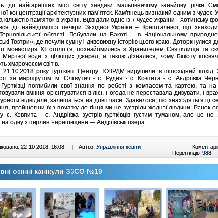
ть до найгарніших міст світу завдяки мальовничому каньйону річки См
ної концентрації архітектурних пам’яток. Кам’янець визнаний одним з чудес Ук
а кількістю пам’яток в Україні. Відвідали одне із 7 чудес України - Хотинську 
ися до найвідомішої печери Західної України – Кришталевої, що знаходи
Тернопільської області. Побували на Бакоті – в Національному природно
ські Товтри», де почули сумну і дивовижну історію цього краю. Доторкнулися д
го монастиря ХІ століття, познайомились з Хранителем Святилища та ск
 Мертвої води з цілющих джерел, а також дізналися, чому Бакоту посвяч
ть хмарочосом світів.
 21.10.2018 року гуртківці Центру ТОВРДМ вирушили в пішохідний похід 
сті за маршрутом: м. Славутич - с. Рудня - с. Ковпита - с. Андріївка Черні
 Гуртківці поглибили свої знання по роботі з компасом та картою, та на
товували вміння орієнтуватися в лісі. Погода не переставала дивувати, і вра
 туристи відвідали, залишаться на довгі часи. Здавалося, що знаходяться ці се
ння, пройшовши їх з початку до кінця ми не зустріли жодної людини. Ранок о
у с. Ковпита - с. Андріївка зустрів гуртківців густим туманом, але це не
и на одну з перлин Чернігівщини — Андріївські озера.
ковано: 22-10-2018, 16:08
|
Автор:
Управління освіти
Коментарі
Переглядів:
988
вні осінні канікули ЗЗСО №19