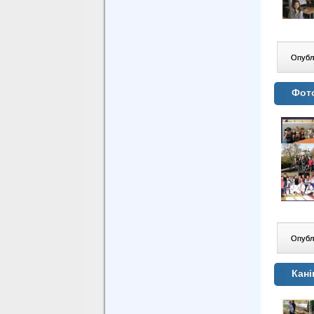
Опублі
Фото
Опублі
Кан