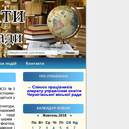
си подій
Контакти
ПРО УПРАВЛІННЯ
→ Список працівників
ї ЗЗСО №3
апарату управління освіти
історико-
Чернігівської міської ради
одиться у
тектури,
КАЛЕНДАР НОВИН
-парковий
го судді
«
Жовтень 2018
»
 церква -
Пн
Вт
Ср
Чт
Пт
Сб
Нд
 фортеці,
раження і
1
2
3
4
5
6
7