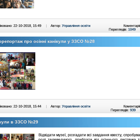
ковано: 22-10-2018, 15:49
|
Автор:
Управління освіти
Коментарі
Переглядів:
1049
репортаж про осінні канікули у ЗЗСО №28
ковано: 22-10-2018, 15:44
|
Автор:
Управління освіти
Коментарі
Переглядів:
939
ікули в ЗЗСО №29
Відвідати музеї, розгадати всі завдання квесту, спробува
ролі телеведучого, прибрати від осіннього листячка 