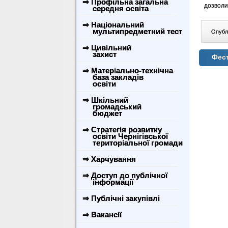
⇒ Профільна загальна
дозволил
середня освіта
⇒ Національний
мультипредметний тест
Опублі
⇒ Цивільний
захист
Фес
⇒ Матеріально-технічна
база закладів
освіти
⇒ Шкільний
громадський
бюджет
⇒ Стратегія розвитку
освіти Чернігівської
територіальної громади
⇒ Харчування
⇒ Доступ до публічної
інформації
⇒ Публічні закупівлі
⇒ Вакансії