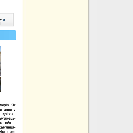
в:
0
|
лярів. Як
питання у
ндрівок.
ам’янець-
ка обл. –
Кам'янця-
істо, яке