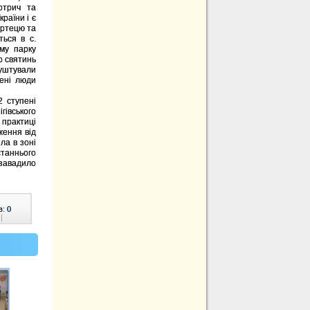
отрич та
раїни і є
фортецю та
ться в с.
му парку
о святинь
уштували
ені люди
2 ступені
гівського
 практиці
ження від
ла в зоні
станнього
 завадило
в:
0
|