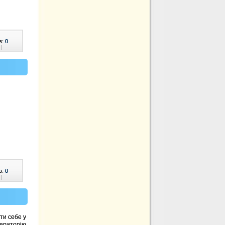
в:
0
|
в:
0
|
ти себе у
територію