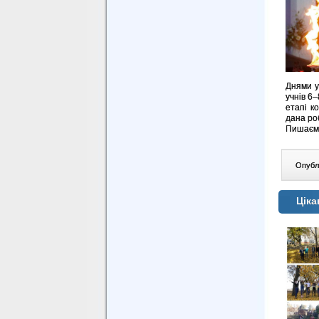
Днями у
учнів 6
етапі к
дана ро
Пишаємо
Опублі
Ціка