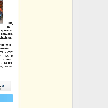
Під
час
 керівники
 користю
відвідали
dsWill».
техніки «
ож у світ
тільки в
в кривих
 а також,
 музичних
в:
0
|