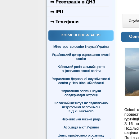
⇒ Реєстрація в ДНЗ
⇒ ІРЦ
⇒ Телефони
Опублі
КОРИСНІ ПОСИЛАННЯ
Осін
Міністерство освіти і науки України
Український центр оцінювання якості
освіти
Київський регіональний центр
оцінювання якості освіти
Управління Державної служби якості
освіти у Чернігівській області
Управління освіти і науки
облдержадміністрації
Обласний інститут післядипломної
педагогічної освіти імені
Осінні 
К.Д.Ушинського
провест
гуртків
Чернігівська міська рада
З 16 по
Асоціація міст України
Подільс
націона
Центр професійного розвитку
Подільс