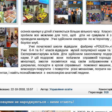
осінніх канікул у дітей з’являється більше вільного часу. Класні
зробили все можливе для того, щоб діти не сумували й з
проводили канікули . Учні здійснили екскурсію по м.Чернігову , 
боулінг клуб.
Учні початкової школи відвідали фабрику «РОШЕН»,«Ki
Учні 6-А та 6-Г класів відвідали музей популярної науки та 
Експерементаріум» м.Київ. Діти здійснили захоплюючу подор
науки. У цій подорожі вони побачили справжній торнадо (
мініатюрі), змогли посміятися над своїм зображенням 
дзеркалах, посидіти в кузові справжньої пожежної машини,
власноруч покрутити і повертіти різні механізми, пограти на
ентах, і навіть познайомилися з експозицією анатомії людини.
ковано: 22-10-2018, 15:57
|
Автор:
Управління освіти
Коментарі
Переглядів:
918
овцями не народжуються – ними стають!