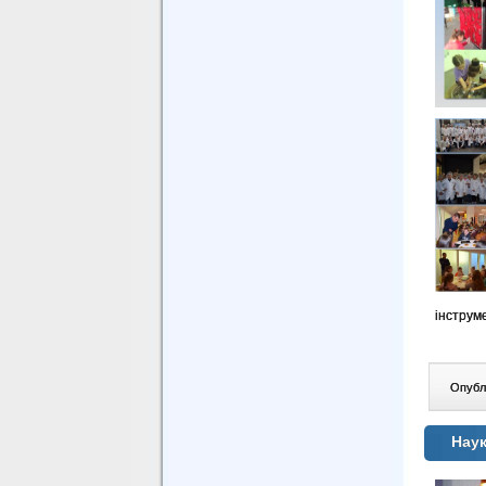
інструм
Опублі
Наук