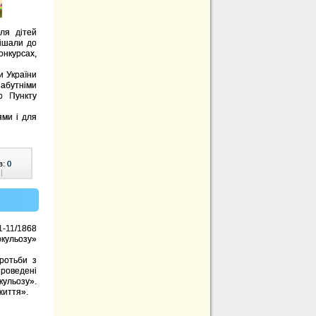
ля дітей
пішали до
онкурсах,
и України
забутніми
о Пункту
ями і для
в:
0
|
1-11/1868
кульозу»
отьби з
роведені
ульозу».
 життя».