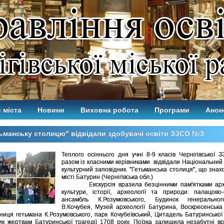
 міста
Новини
Виховна робота
Програми
Анон
ьманську столицю" відвідали здобувачі освіти ЗЗСО №3
Теплого осіннього дня учні 8-9 класів Чернігівсько
разом із класними керівниками відвідали Національний 
культурний заповідник. "Гетьманська столиця", що знах
місті Батурин (Чернігівська обл.)
Екскурсія вразила безцінними пам'ятками архі
культури, історії, археології та природи: палацово
ансамбль К.Розумовського, Будинок генерально
В.Кочубея, Музей археології Батурина, Воскресенська
ниця гетьмана К.Розумовського, парк Кочубеївський, Цитадель Батуринської
ик жертвам Батуринської трагедії 1708 року. Поїзка залишила незабутні в