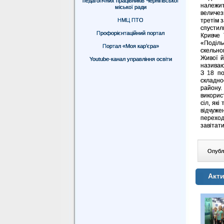
педагогічних працівників Чернігівської
належи
міської ради
величез
НМЦ ПТО
третім з
спустил
Профорієнтаційний портал
Кривче 
«Поділь
Портал «Моя кар’єра»
скельно
Живої й
Youtube-канал управління освіти
називаю
З 18 по
складно
району.
викорис
сіл, які
відчуже
переход
завітат
Опублі
Акти