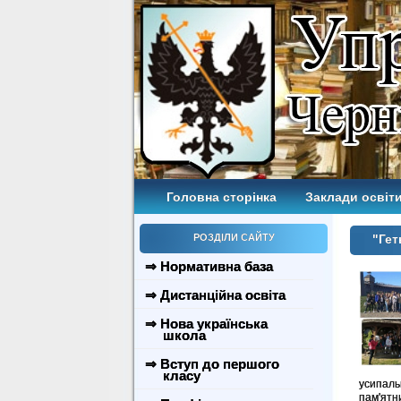
Головна сторінка
Заклади освіти
РОЗДІЛИ САЙТУ
"Гет
⇒ Нормативна база
⇒ Дистанційна освіта
⇒ Нова українська
школа
⇒ Вступ до першого
класу
усипаль
пам'ятн