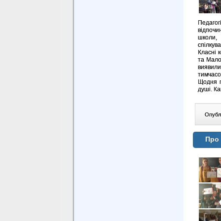
Педагог
відпочи
школи, 
спілкува
Класні 
та Мало
виявили
тимчасо
Щодня п
душі. Ка
Опублі
Про 