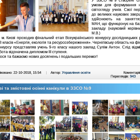
У ЗЗСО №9 створені сп
умови для формування н
світогляду учнів. Свої пе
до великих наукових звер
здійснюють на заняття
МАН, що функціонує на ба
закладу (науковий керів
М.В.)
 м. Києві проходив фінальний етап Всеукраїнського конкурсу дослідницьких 
–8 класів «Енергія, екологія та ресурсозбереження». Чернігівську область на ф
онкурсу представляв учень 9-го класу нашого заклад Сулім Антон. Слід відм
бота відзначена дипломом ІІІ ступеня.
ся та бажаємо нових досягнень і подальших перемог!
ковано: 22-10-2018, 15:54
|
Автор:
Управління освіти
Коментарі
Переглядів:
943
ві та змістовні осінні канікули в ЗЗСО №9