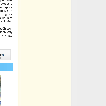
риятливі
аукового
рші кроки
шень діти
х гуртка
зі нашого
ник Войло
робіт для
інальному
ітити, що
в:
0
|