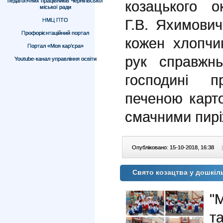
педагогічних працівників Чернігівської
козацького о
міської ради
Г.В. Яхимович
НМЦ ПТО
Профорієнтаційний портал
кожен хлопчи
Портал «Моя кар’єра»
рук справжнь
Youtube-канал управління освіти
господині п
печеною карт
смачними пир
Опубліковано: 15-10-2018, 16:38
|
Свято козацтва у дошкіл
"М
т