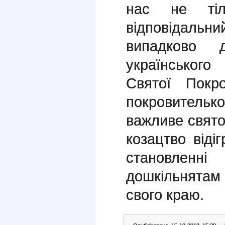
нас не тіл
відповідал
випадково 
українськог
Святої Покр
покровитель
важливе свято
козацтво віді
становлен
дошкільнятам
свого краю.