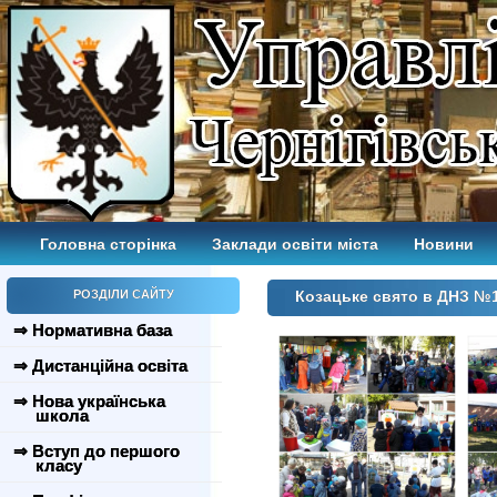
Головна сторінка
Заклади освіти міста
Новини
РОЗДІЛИ САЙТУ
Козацьке свято в ДНЗ №
⇒ Нормативна база
⇒ Дистанційна освіта
⇒ Нова українська
школа
⇒ Вступ до першого
класу