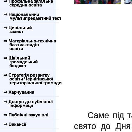
⇒ Профільна загальна
середня освіта
⇒ Національний
мультипредметний тест
⇒ Цивільний
захист
⇒ Матеріально-технічна
база закладів
освіти
⇒ Шкільний
громадський
бюджет
⇒ Стратегія розвитку
освіти Чернігівської
територіальної громади
⇒ Харчування
⇒ Доступ до публічної
інформації
Саме під та
⇒ Публічні закупівлі
свято до Дня
⇒ Вакансії