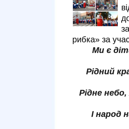
в
д
з
рибка» за уча
Ми є діт
Рідний кр
Рідне небо,
І народ н