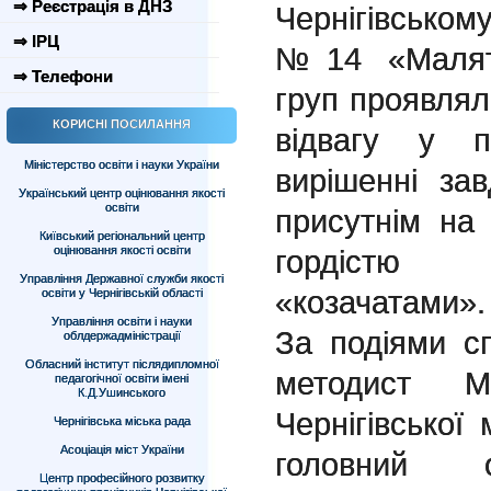
⇒ Реєстрація в ДНЗ
Чернігівсько
⇒ ІРЦ
№14 «Малятк
⇒ Телефони
груп проявляли
КОРИСНІ ПОСИЛАННЯ
відвагу у п
Міністерство освіти і науки України
вирішенні за
Український центр оцінювання якості
освіти
присутнім на
Київський регіональний центр
оцінювання якості освіти
гордістю 
Управління Державної служби якості
«козачатами».
освіти у Чернігівській області
Управління освіти і науки
За подіями сп
облдержадміністрації
Обласний інститут післядипломної
методист М
педагогічної освіти імені
К.Д.Ушинського
Чернігівської 
Чернігівська міська рада
Асоціація міст України
головний о
Центр професійного розвитку