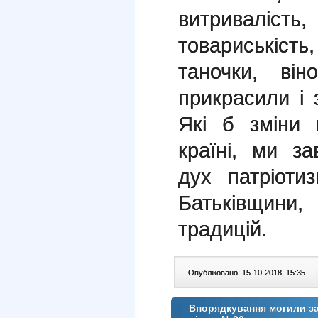
витривалі
товариськіст
таночки, він
прикрасили і 
Які б зміни 
країні, ми з
дух патріоти
Батьківщини,
традицій.
Опубліковано: 15-10-2018, 15:35
|
Впорядкування могили з