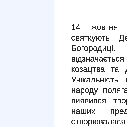
14 жовтня п
святкують Д
Богородиц
відзначаєть
козацтва та 
Унікальність
народу поляг
виявився тв
наших пред
створювалася