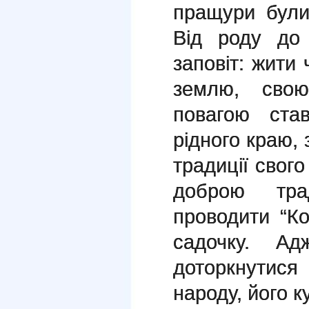
пращури були
Від роду до 
заповіт: жити
землю, свою
повагою став
рідного краю, 
традиції свог
доброю тра
проводити “К
садочку. А
доторкнутися
народу, його к