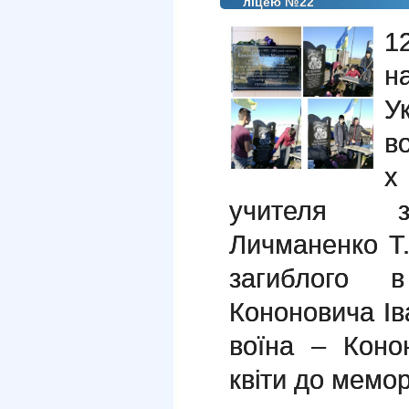
ліцею №22
1
н
У
в
х
учителя за
Личманенко Т
загиблого в
Кононовича Іва
воїна – Коно
квіти до мемо