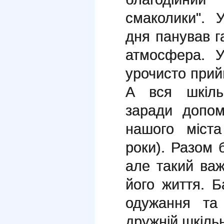
смаколики". 
дня панував г
атмосфера. У
урочисто прий
А вся шкіль
заради допо
нашого міст
роки). Разом 
але такий важ
його життя. 
одужання та
дружній шкільн