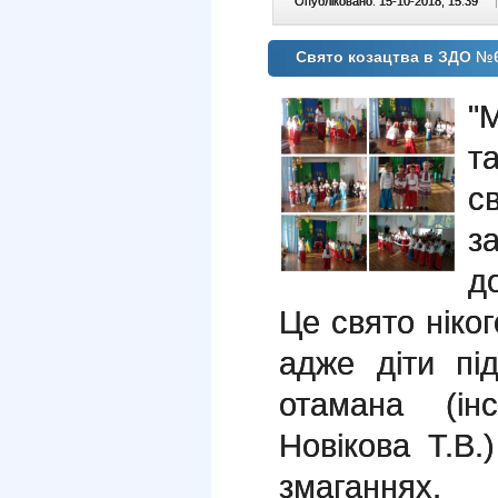
Опубліковано: 15-10-2018, 15:39
|
Свято козацтва в ЗДО №
"М
т
с
з
д
Це свято ніко
адже діти пі
отамана (ін
Новікова Т.В.
змаганнях