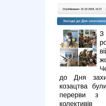
Опубліковано: 15-10-2018, 15:27
|
Заходи до Дня захисника 
З
р
в
ж
Ч
до Дня захи
козацтва бул
перерви з п
колективів