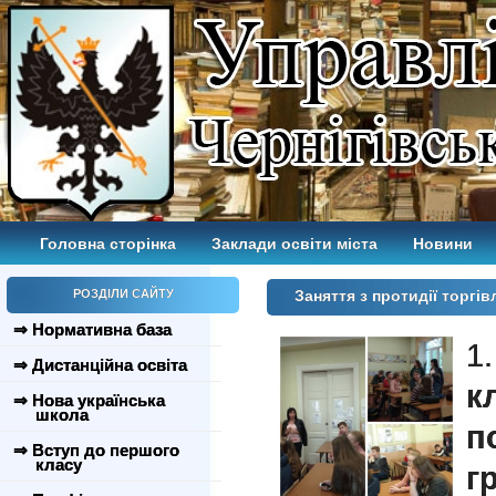
Головна сторінка
Заклади освіти міста
Новини
РОЗДІЛИ САЙТУ
Заняття з протидії торг
⇒ Нормативна база
1
⇒ Дистанційна освіта
⇒ Нова українська
школа
п
⇒ Вступ до першого
класу
г