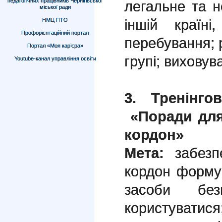
педагогічних працівників Чернігівської
легальне та 
міської ради
іншій країні
НМЦ ПТО
Профорієнтаційний портал
перебування; 
Портал «Моя кар’єра»
групі; виховув
Youtube-канал управління освіти
3. Тренінго
«Поради для 
кордон»
Мета:
забез
кордон форму
засоби без
користувати