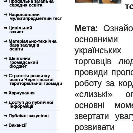
⇒ Профільна загальна
т
середня освіта
⇒ Національний
мультипредметний тест
Мета:
Ознайо
⇒ Цивільний
захист
основними 
⇒ Матеріально-технічна
база закладів
українськи
освіти
⇒ Шкільний
торговців лю
громадський
бюджет
провиди проп
⇒ Стратегія розвитку
освіти Чернігівської
роботу за кор
територіальної громади
«слизькі» о
⇒ Харчування
⇒ Доступ до публічної
основні мом
інформації
звертати ува
⇒ Публічні закупівлі
розвивати
⇒ Вакансії