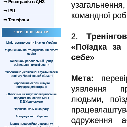
⇒ Реєстрація в ДНЗ
узагальненн
⇒ ІРЦ
командної роб
⇒ Телефони
КОРИСНІ ПОСИЛАННЯ
2.
Тренінго
Міністерство освіти і науки України
«Поїздка за
Український центр оцінювання якості
освіти
себе»
Київський регіональний центр
оцінювання якості освіти
Управління Державної служби якості
Мета:
перев
освіти у Чернігівській області
Управління освіти і науки
уявлення п
облдержадміністрації
Обласний інститут післядипломної
людьми, пої
педагогічної освіти імені
К.Д.Ушинського
працевлаш
Чернігівська міська рада
Асоціація міст України
одруження 
Центр професійного розвитку