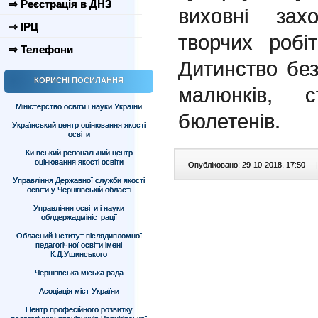
⇒ Реєстрація в ДНЗ
виховні зах
⇒ ІРЦ
творчих робіт
⇒ Телефони
Дитинство без
КОРИСНІ ПОСИЛАННЯ
малюнків, ст
Міністерство освіти і науки України
бюлетенів.
Український центр оцінювання якості
освіти
Київський регіональний центр
оцінювання якості освіти
Опубліковано: 29-10-2018, 17:50
|
Управління Державної служби якості
освіти у Чернігівській області
Управління освіти і науки
облдержадміністрації
Обласний інститут післядипломної
педагогічної освіти імені
К.Д.Ушинського
Чернігівська міська рада
Асоціація міст України
Центр професійного розвитку