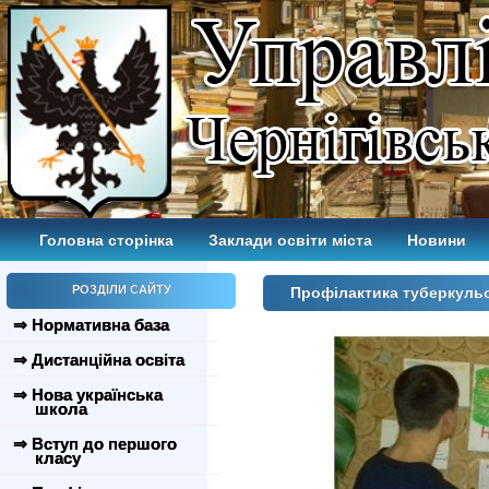
Головна сторінка
Заклади освіти міста
Новини
РОЗДІЛИ САЙТУ
Профілактика туберкуль
⇒ Нормативна база
⇒ Дистанційна освіта
⇒ Нова українська
школа
⇒ Вступ до першого
класу