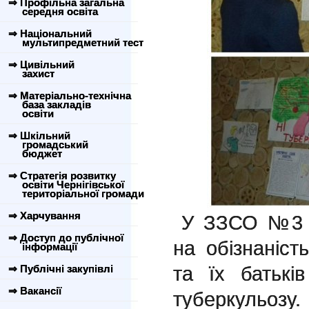
⇒ Профільна загальна
середня освіта
⇒ Національний
мультипредметний тест
⇒ Цивільний
захист
⇒ Матеріально-технічна
база закладів
освіти
⇒ Шкільний
громадський
бюджет
⇒ Стратегія розвитку
освіти Чернігівської
територіальної громади
⇒ Харчування
У ЗЗСО №3 б
⇒ Доступ до публічної
на обізнаність
інформації
та їх батькі
⇒ Публічні закупівлі
⇒ Вакансії
туберкульозу