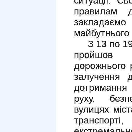
ситуації. Сь
правилам д
закладаємо
майбутнього 
З 13 по 
пройшов 
дорожнього 
залучення 
дотримання
руху, безп
вулицях міст
транспор
екстремально