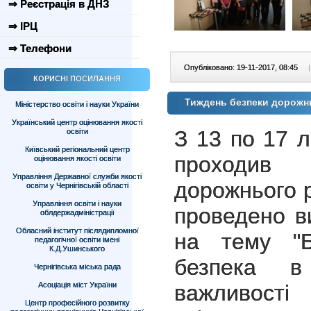
⇒ Реєстрація в ДНЗ
⇒ ІРЦ
⇒ Телефони
Опубліковано: 19-11-2017, 08:45
|
КОРИСНІ ПОСИЛАННЯ
Тиждень безпеки дорожнь
Міністерство освіти і науки України
Український центр оцінювання якості
З 13 по 17 
освіти
Київський регіональний центр
проходив
оцінювання якості освіти
Управління Державної служби якості
дорожнього р
освіти у Чернігівській області
Управління освіти і науки
проведено в
облдержадміністрації
Обласний інститут післядипломної
на тему "Б
педагогічної освіти імені
К.Д.Ушинського
безпека в 
Чернігівська міська рада
важлив
Асоціація міст України
Центр професійного розвитку