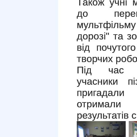
Також учні 
до перег
мультфільм
дорозі" та з
від почутог
творчих роб
Під час п
учасники пі
пригадали
отримали
результатів с