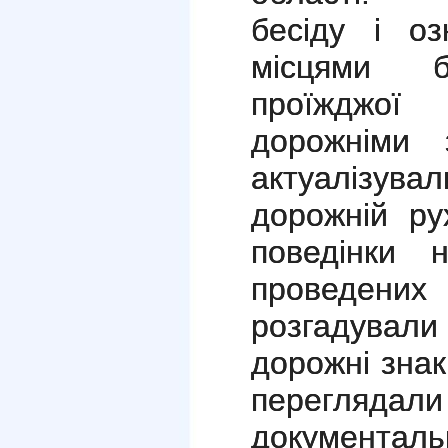
бесіду і о
місцями б
проїжджої 
дорожніми 
актуалізув
дорожній ру
поведінки 
проведен
розгадувал
дорожні знак
переглядал
документа