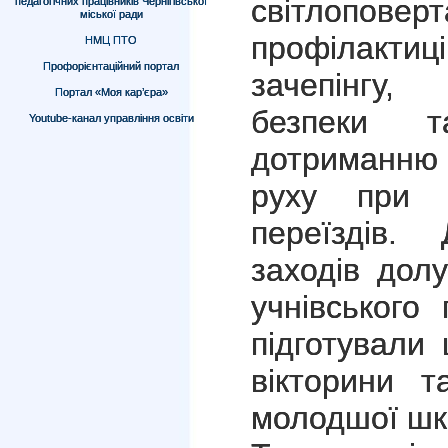
світлопове
педагогічних працівників Чернігівської
міської ради
профілактиц
НМЦ ПТО
Профорієнтаційний портал
зачепінгу,
Портал «Моя кар’єра»
безпеки т
Youtube-канал управління освіти
дотриманню
руху при п
переїздів.
заходів дол
учнівського
підготували 
вікторини т
молодшої шк