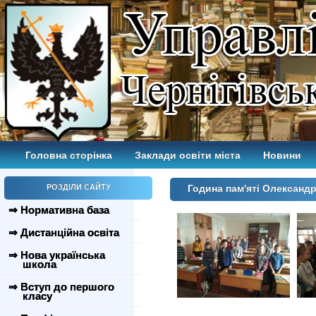
Головна сторінка
Заклади освіти міста
Новини
РОЗДІЛИ САЙТУ
Година пам'яті Олександ
⇒ Нормативна база
⇒ Дистанційна освіта
⇒ Нова українська
школа
⇒ Вступ до першого
класу