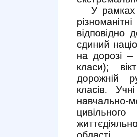
У рамках
різноманіт
відповідно 
єдиний наці
на дорозі – 
класи); ві
дорожній р
класів. У
чн
навчально
цивільного
життєдіяль
області. Ф