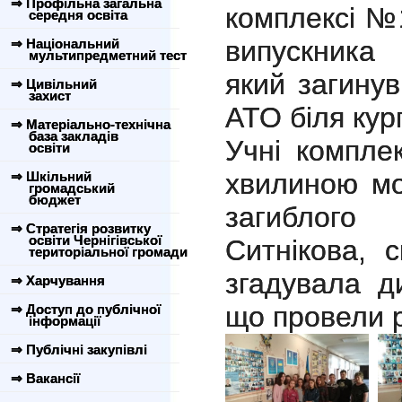
⇒ Профільна загальна
комплексі №
середня освіта
випускника
⇒ Національний
мультипредметний тест
який загинув
⇒ Цивільний
захист
АТО біля кур
⇒ Матеріально-технічна
база закладів
Учні компле
освіти
хвилиною мо
⇒ Шкільний
громадський
бюджет
загиблого
⇒ Стратегія розвитку
освіти Чернігівської
Ситнікова, 
територіальної громади
згадувала д
⇒ Харчування
що провели 
⇒ Доступ до публічної
інформації
⇒ Публічні закупівлі
⇒ Вакансії