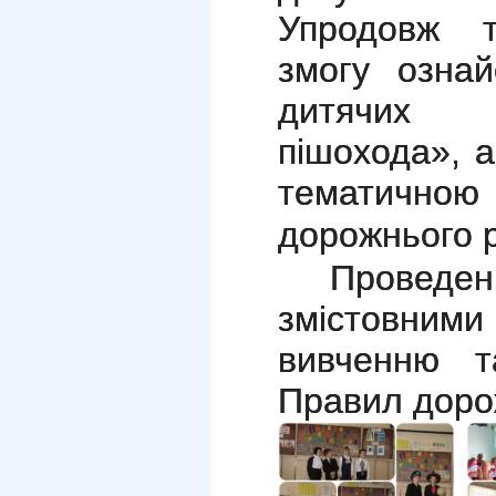
Упродовж 
змогу ознай
дитячих м
пішохода», а
тематично
дорожнього р
Проведені
змістовними
вивченню т
Правил доро