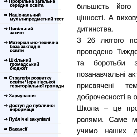
⇒ Профільна загальна
більшість його
середня освіта
⇒ Національний
цінності. А вихо
мультипредметний тест
дитинства.
⇒ Цивільний
захист
З 26 лютого 
⇒ Матеріально-технічна
база закладів
проведено Тижде
освіти
⇒ Шкільний
та боротьби з
громадський
бюджет
позанавчальні ак
⇒ Стратегія розвитку
освіти Чернігівської
присвячені те
територіальної громади
доброчесності в о
⇒ Харчування
⇒ Доступ до публічної
Школа – це про
інформації
ролями. Саме ми
⇒ Публічні закупівлі
⇒ Вакансії
учимо наших ді