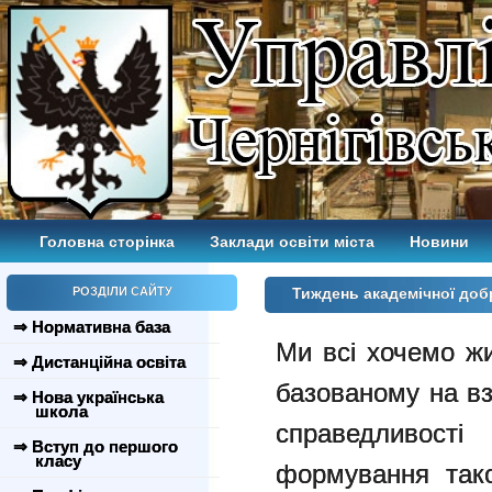
Головна сторінка
Заклади освіти міста
Новини
РОЗДІЛИ САЙТУ
Тиждень академічної до
⇒ Нормативна база
Ми всі хочемо ж
⇒ Дистанційна освіта
базованому на вза
⇒ Нова українська
школа
справедливості
⇒ Вступ до першого
класу
формування тако