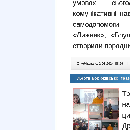
умовах сього
комунікативні на
самодопомоги, 
«Лижник», «Боул
створили порадни
Опубліковано: 2-03-2024, 08:29
|
Жертв Корюківської траг
Тр
н
ц
Др