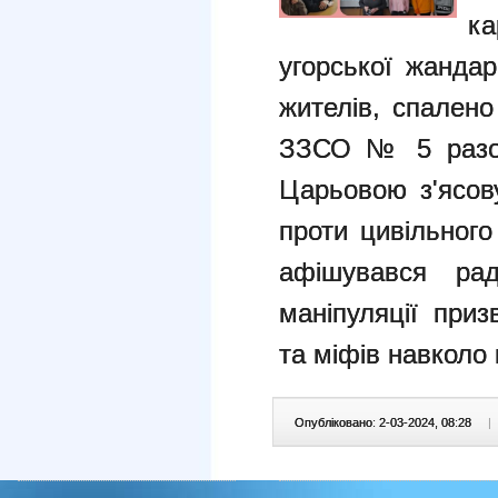
ка
угорської жанда
жителів, спалено
ЗЗСО № 5 разом
Царьовою з'ясов
проти цивільного
афішувався рад
маніпуляції при
та міфів навколо
Опубліковано: 2-03-2024, 08:28
|