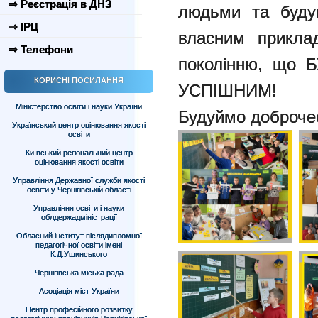
⇒ Реєстрація в ДНЗ
людьми та буду
⇒ ІРЦ
власним прикла
⇒ Телефони
поколінню, що
КОРИСНІ ПОСИЛАННЯ
УСПІШНИМ!
Міністерство освіти і науки України
Будуймо доброчес
Український центр оцінювання якості
освіти
Київський регіональний центр
оцінювання якості освіти
Управління Державної служби якості
освіти у Чернігівській області
Управління освіти і науки
облдержадміністрації
Обласний інститут післядипломної
педагогічної освіти імені
К.Д.Ушинського
Чернігівська міська рада
Асоціація міст України
Центр професійного розвитку