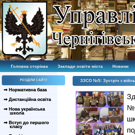
Головна сторінка
Заклади освіти міста
Новини
РОЗДІЛИ САЙТУ
ЗЗСО №5: Зустріч з війс
⇒ Нормативна база
Зд
⇒ Дистанційна освіта
№
⇒ Нова українська
школа
ш
⇒ Вступ до першого
класу
п