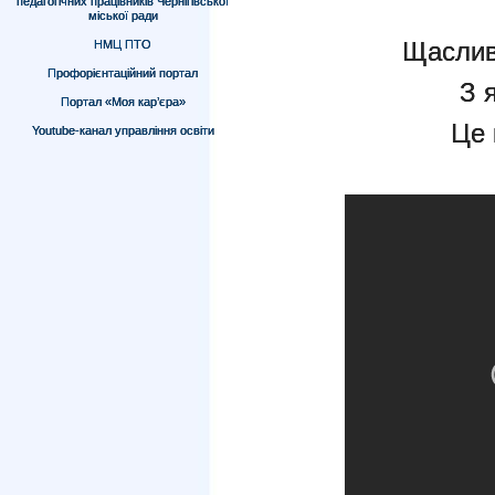
педагогічних працівників Чернігівської
міської ради
Щасливе
НМЦ ПТО
Профорієнтаційний портал
З 
Портал «Моя кар’єра»
Це 
Youtube-канал управління освіти