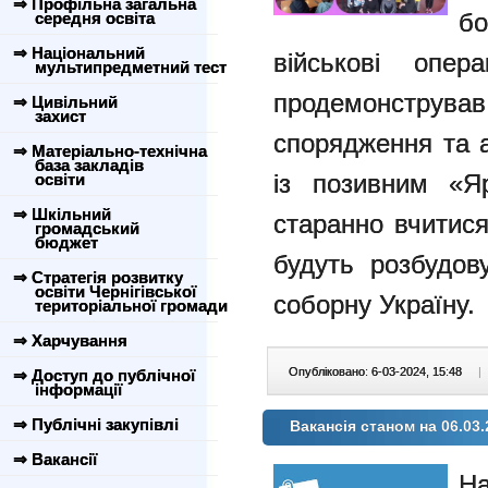
⇒ Профільна загальна
бо
середня освіта
⇒ Національний
військові опер
мультипредметний тест
продемонструв
⇒ Цивільний
захист
спорядження та ам
⇒ Матеріально-технічна
база закладів
із позивним «Я
освіти
⇒ Шкільний
старанно вчитис
громадський
бюджет
будуть розбудов
⇒ Стратегія розвитку
освіти Чернігівської
соборну Україну.
територіальної громади
⇒ Харчування
Опубліковано: 6-03-2024, 15:48
|
⇒ Доступ до публічної
інформації
⇒ Публічні закупівлі
Вакансія станом на 06.03.
⇒ Вакансії