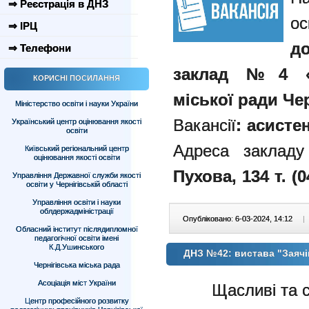
⇒ Реєстрація в ДНЗ
ос
⇒ ІРЦ
д
⇒ Телефони
заклад №4 «К
КОРИСНІ ПОСИЛАННЯ
міської ради Чер
Міністерство освіти і науки України
Вакансії
: асисте
Український центр оцінювання якості
освіти
Адреса закладу
Київський регіональний центр
оцінювання якості освіти
Пухова, 134
т. (0
Управління Державної служби якості
освіти у Чернігівській області
Управління освіти і науки
облдержадміністрації
Опубліковано: 6-03-2024, 14:12
|
Обласний інститут післядипломної
педагогічної освіти імені
К.Д.Ушинського
ДНЗ №42: вистава "Заячі
Чернігівська міська рада
Асоціація міст України
Щасливі та с
Центр професійного розвитку