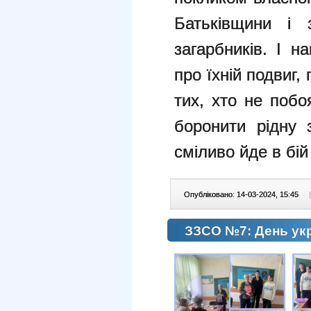
Батьківщини і 
загарбників. І н
про їхній подвиг,
тих, хто не побо
боронити рідну 
сміливо йде в бій 
Опубліковано: 14-03-2024, 15:45
|
ЗЗСО №7: День ук