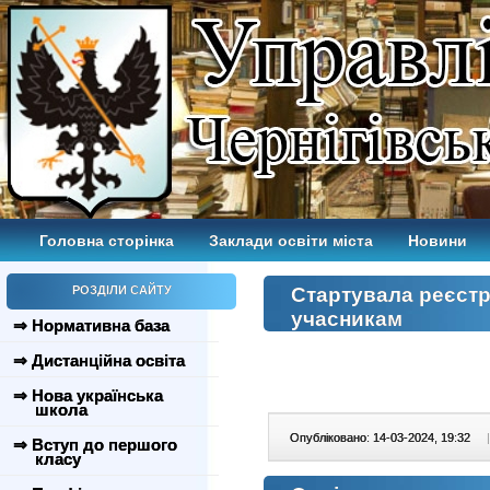
Головна сторінка
Заклади освіти міста
Новини
РОЗДІЛИ САЙТУ
Стартувала реєстр
учасникам
⇒ Нормативна база
⇒ Дистанційна освіта
⇒ Нова українська
школа
Опубліковано: 14-03-2024, 19:32
|
⇒ Вступ до першого
класу