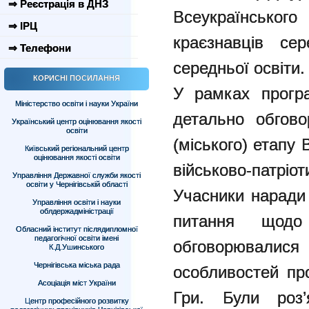
⇒ Реєстрація в ДНЗ
Всеукраїнсько
⇒ ІРЦ
краєзнавців сер
⇒ Телефони
середньої освіти.
КОРИСНІ ПОСИЛАННЯ
У рамках програ
Міністерство освіти і науки України
детально обгово
Український центр оцінювання якості
освіти
(міського) етапу
Київський регіональний центр
оцінювання якості освіти
військово-патріо
Управління Державної служби якості
освіти у Чернігівській області
Учасники наради 
Управління освіти і науки
облдержадміністрації
питання щодо
Обласний інститут післядипломної
педагогічної освіти імені
обговорювалися
К.Д.Ушинського
Чернігівська міська рада
особливостей пр
Асоціація міст України
Гри. Були роз’
Центр професійного розвитку