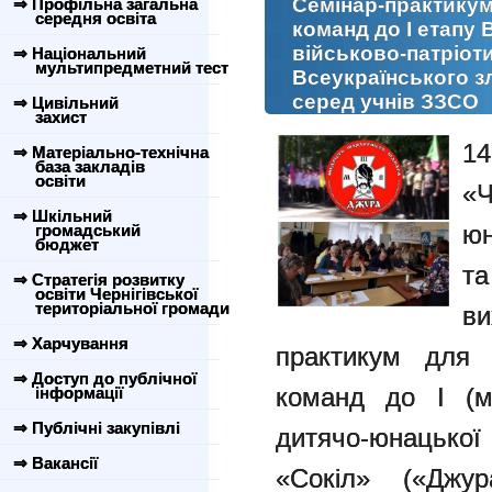
Семінар-практикум
⇒ Профільна загальна
середня освіта
команд до І етапу 
військово-патріоти
⇒ Національний
мультипредметний тест
Всеукраїнського з
серед учнів ЗЗСО
⇒ Цивільний
захист
1
⇒ Матеріально-технічна
база закладів
освіти
«Ч
⇒ Шкільний
юн
громадський
бюджет
т
⇒ Стратегія розвитку
освіти Чернігівської
територіальної громади
ви
⇒ Харчування
практикум для в
⇒ Доступ до публічної
команд до І (мі
інформації
⇒ Публічні закупівлі
дитячо-юнацької
⇒ Вакансії
«Сокіл» («Джур