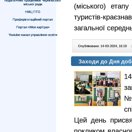
педагогічних працівників Чернігівської
(міського) етап
міської ради
НМЦ ПТО
туристів-краєз
Профорієнтаційний портал
загальної середнь
Портал «Моя кар’єра»
Youtube-канал управління освіти
Опубліковано: 14-03-2024, 16:19
|
Заходи до Дня до
1
за
№
сп
Цей день присвя
покликом власног