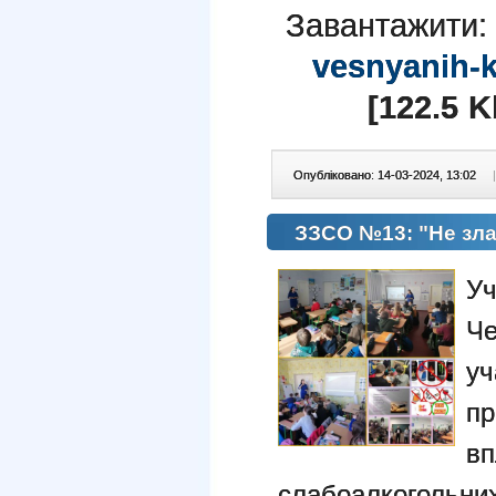
Завантажити:
vesnyanih-
[122.5 K
Опубліковано: 14-03-2024, 13:02
|
ЗЗСО №13: "Не зл
У
Ч
уч
п
в
слабоалкогольн