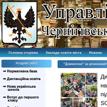
Головна сторінка
Заклади освіти міста
Новини
РОЗДІЛИ САЙТУ
"Дзвіночок" за різномані
⇒ Нормативна база
Ди
⇒ Дистанційна освіта
н
⇒ Нова українська
школа
п
⇒ Вступ до першого
класу
S