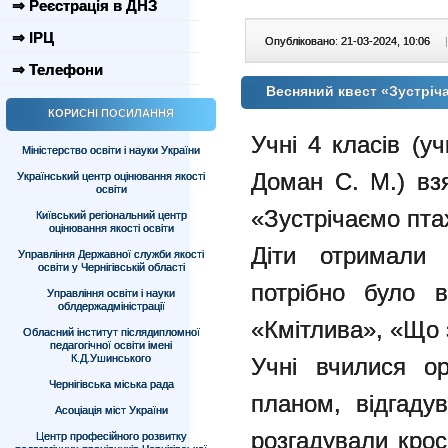
⇒ Реєстрація в ДНЗ
⇒ ІРЦ
Опубліковано: 21-03-2024, 10:06
|
⇒ Телефони
Весняний квест «Зустріча
КОРИСНІ ПОСИЛАННЯ
Учні 4 класів (уч
Міністерство освіти і науки України
Доман С. М.) вз
Український центр оцінювання якості
освіти
«Зустрічаємо птах
Київський регіональний центр
оцінювання якості освіти
Діти отримали 
Управління Державної служби якості
освіти у Чернігівській області
потрібно було ві
Управління освіти і науки
облдержадміністрації
«Кмітлива», «Що 
Обласний інститут післядипломної
педагогічної освіти імені
К.Д.Ушинського
Учні вчилися ор
Чернігівська міська рада
планом, відгаду
Асоціація міст України
розгадували крос
Центр професійного розвитку