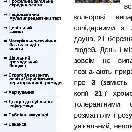
⇒ Профільна загальна
вс
середня освіта
⇒ Національний
кольорові неп
мультипредметний тест
солідарними з 
⇒ Цивільний
захист
дауна.
21 березн
⇒ Матеріально-технічна
база закладів
людей. День і мі
освіти
⇒ Шкільний
зовсім не вип
громадський
бюджет
позначають прир
⇒ Стратегія розвитку
освіти Чернігівської
про
3
(замість 
територіальної громади
копії
21
-ї хро
⇒ Харчування
⇒ Доступ до публічної
толерантними, 
інформації
розмаїттям і роз
⇒ Публічні закупівлі
⇒ Вакансії
унікальний, непо