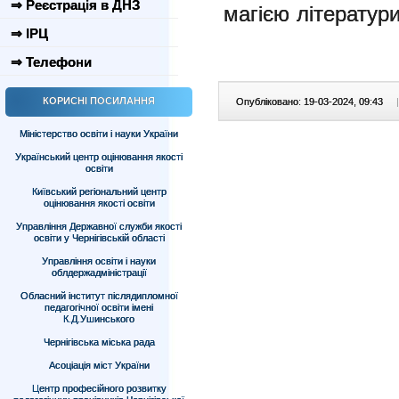
⇒ Реєстрація в ДНЗ
магією літератур
⇒ ІРЦ
⇒ Телефони
КОРИСНІ ПОСИЛАННЯ
Опубліковано: 19-03-2024, 09:43
|
Міністерство освіти і науки України
Український центр оцінювання якості
освіти
Київський регіональний центр
оцінювання якості освіти
Управління Державної служби якості
освіти у Чернігівській області
Управління освіти і науки
облдержадміністрації
Обласний інститут післядипломної
педагогічної освіти імені
К.Д.Ушинського
Чернігівська міська рада
Асоціація міст України
Центр професійного розвитку