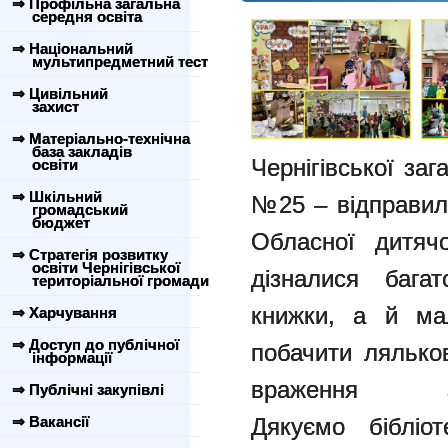
⇒ Профільна загальна
середня освіта
⇒ Національний
мультипредметний тест
⇒ Цивільний
захист
⇒ Матеріально-технічна
база закладів
Чернігівської
заг
освіти
⇒ Шкільний
№25 –
відправил
громадський
бюджет
Обласної
дитяч
⇒ Стратегія розвитку
освіти Чернігівської
дізналися баг
територіальної громади
книжки, а й ма
⇒ Харчування
⇒ Доступ до публічної
побачити лялько
інформації
враження з
⇒ Публічні закупівлі
Дякуємо
бібліо
⇒ Вакансії