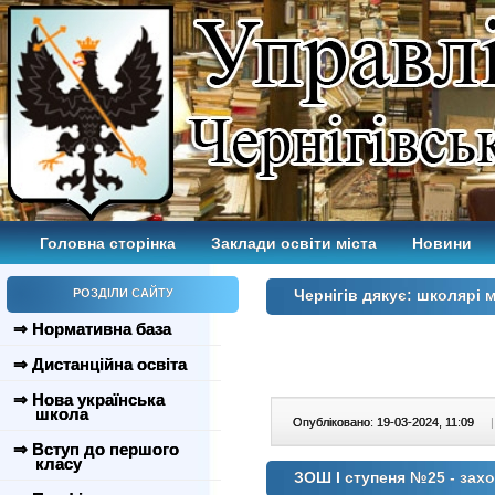
Головна сторінка
Заклади освіти міста
Новини
РОЗДІЛИ САЙТУ
Чернігів дякує: школярі
⇒ Нормативна база
⇒ Дистанційна освіта
⇒ Нова українська
школа
Опубліковано: 19-03-2024, 11:09
|
⇒ Вступ до першого
класу
ЗОШ І ступеня №25 - захо