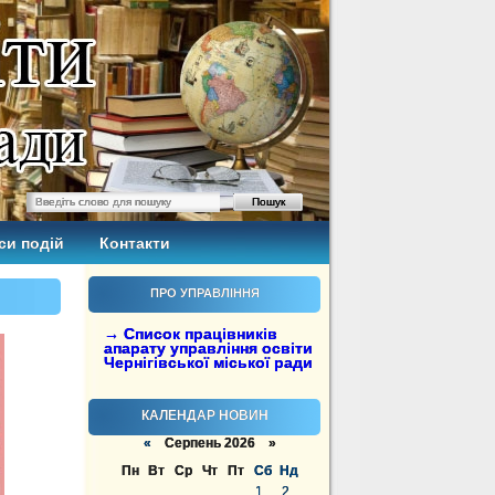
си подій
Контакти
ПРО УПРАВЛІННЯ
→ Список працівників
апарату управління освіти
Чернігівської міської ради
КАЛЕНДАР НОВИН
«
Серпень 2026 »
Пн
Вт
Ср
Чт
Пт
Сб
Нд
1
2