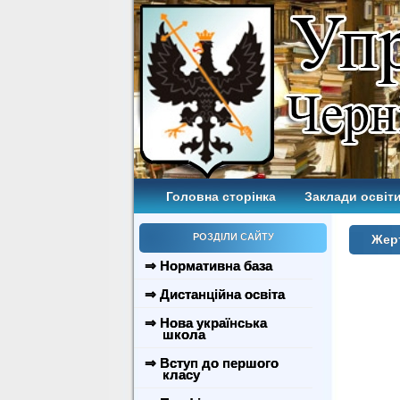
Головна сторінка
Заклади освіти
РОЗДІЛИ САЙТУ
Жерт
⇒ Нормативна база
⇒ Дистанційна освіта
⇒ Нова українська
школа
⇒ Вступ до першого
класу