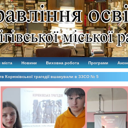
 міста
Новини
Виховна робота
Програми
Анон
в Корюківської трагедії вшанували в ЗЗСО № 5