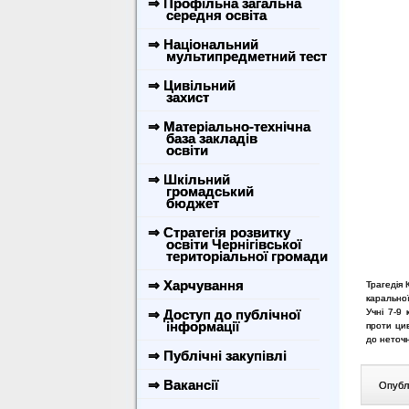
⇒ Профільна загальна
середня освіта
⇒ Національний
мультипредметний тест
⇒ Цивільний
захист
⇒ Матеріально-технічна
база закладів
освіти
⇒ Шкільний
громадський
бюджет
⇒ Стратегія розвитку
освіти Чернігівської
територіальної громади
⇒ Харчування
Трагедія 
каральної
⇒ Доступ до публічної
Учні 7-9
інформації
проти цив
до неточн
⇒ Публічні закупівлі
⇒ Вакансії
Опублі