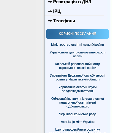
⇒ Реєстрація в ДНЗ
⇒ ІРЦ
⇒ Телефони
КОРИСНІ ПОСИЛАННЯ
Міністерство освіти і науки України
Український центр оцінювання якості
освіти
Київський регіональний центр
оцінювання якості освіти
Управління Державної служби якості
освіти у Чернігівській області
Управління освіти і науки
облдержадміністрації
Обласний інститут післядипломної
педагогічної освіти імені
К.Д.Ушинського
Чернігівська міська рада
Асоціація міст України
Центр професійного розвитку