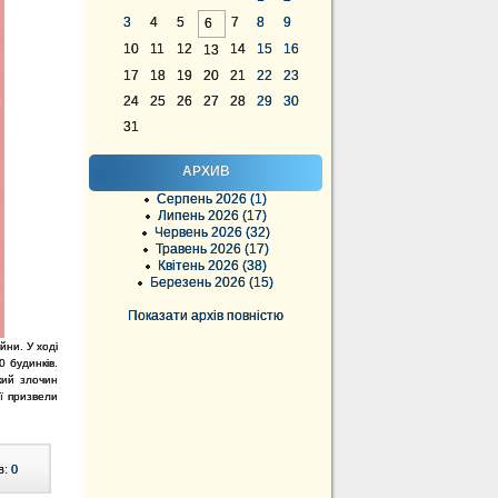
3
4
5
7
8
9
6
10
11
12
14
15
16
13
17
18
19
20
21
22
23
24
25
26
27
28
29
30
31
АРХИВ
Серпень 2026 (1)
Липень 2026 (17)
Червень 2026 (32)
Травень 2026 (17)
Квітень 2026 (38)
Березень 2026 (15)
Показати архів повністю
йни. У ході
0 будинків.
кий злочин
ії призвели
в:
0