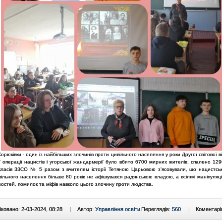
Корюківки - один із найбільших злочинів проти цивільного населення у роки Другої світової ві
 операції нацистів і угорської жандармерії було вбито 6700 мирних жителів, спалено 129
 класів ЗЗСО № 5 разом з вчителем історії Тетяною Царьовою з'ясовували, що нацистсь
ільного населення більше 80 років не афішувався радянською владою, а всілякі маніпуляц
остей, помилок та міфів навколо цього злочину проти людства.
ковано: 2-03-2024, 08:28
|
Автор:
Управління освіти
Переглядів:
560
|
Коментарі