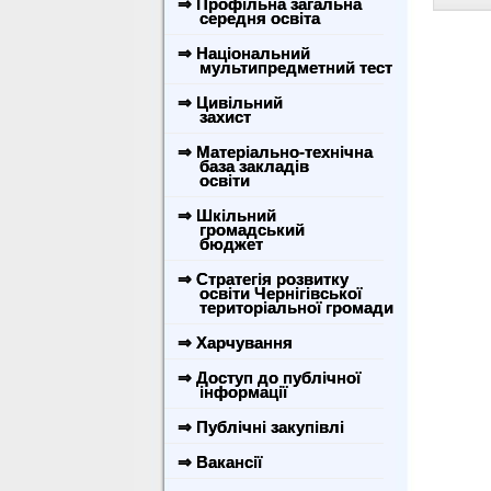
⇒ Профільна загальна
середня освіта
⇒ Національний
мультипредметний тест
⇒ Цивільний
захист
⇒ Матеріально-технічна
база закладів
освіти
⇒ Шкільний
громадський
бюджет
⇒ Стратегія розвитку
освіти Чернігівської
територіальної громади
⇒ Харчування
⇒ Доступ до публічної
інформації
⇒ Публічні закупівлі
⇒ Вакансії