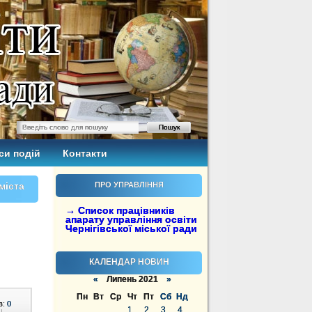
си подій
Контакти
міста
ПРО УПРАВЛІННЯ
→ Список працівників
апарату управління освіти
Чернігівської міської ради
КАЛЕНДАР НОВИН
«
Липень 2021
»
Пн
Вт
Ср
Чт
Пт
Сб
Нд
в:
0
1
2
3
4