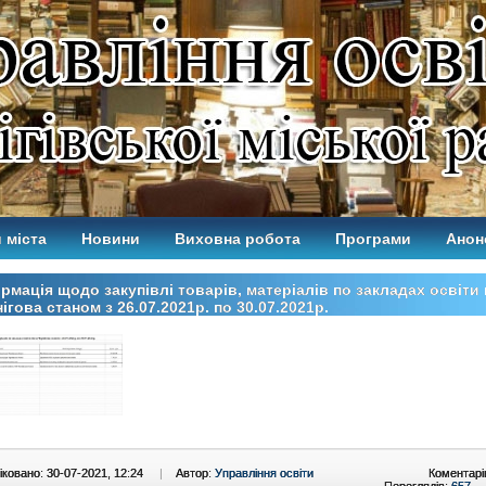
 міста
Новини
Виховна робота
Програми
Анон
рмація щодо закупівлі товарів, матеріалів по закладах освіти 
ігова станом з 26.07.2021р. по 30.07.2021р.
ковано: 30-07-2021, 12:24
|
Автор:
Управління освіти
Коментарі