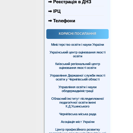
⇒ Реєстрація в ДНЗ
⇒ ІРЦ
⇒ Телефони
КОРИСНІ ПОСИЛАННЯ
Міністерство освіти і науки України
Український центр оцінювання якості
освіти
Київський регіональний центр
оцінювання якості освіти
Управління Державної служби якості
освіти у Чернігівській області
Управління освіти і науки
облдержадміністрації
Обласний інститут післядипломної
педагогічної освіти імені
К.Д.Ушинського
Чернігівська міська рада
Асоціація міст України
Центр професійного розвитку