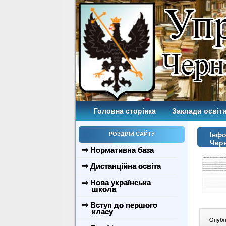
Головна сторінка
Заклади освіти
РОЗДІЛИ САЙТУ
Інфо
Черн
⇒ Нормативна база
⇒ Дистанційна освіта
⇒ Нова українська
школа
⇒ Вступ до першого
класу
Опублі