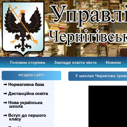
Головна сторінка
Заклади освіти міста
Новини
РОЗДІЛИ САЙТУ
У школах Чернігова трив
⇒ Нормативна база
⇒ Дистанційна освіта
⇒ Нова українська
школа
⇒ Вступ до першого
класу