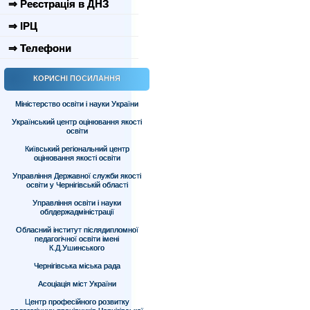
⇒ Реєстрація в ДНЗ
⇒ ІРЦ
⇒ Телефони
КОРИСНІ ПОСИЛАННЯ
Міністерство освіти і науки України
Український центр оцінювання якості
освіти
Київський регіональний центр
оцінювання якості освіти
Управління Державної служби якості
освіти у Чернігівській області
Управління освіти і науки
облдержадміністрації
Обласний інститут післядипломної
педагогічної освіти імені
К.Д.Ушинського
Чернігівська міська рада
Асоціація міст України
Центр професійного розвитку