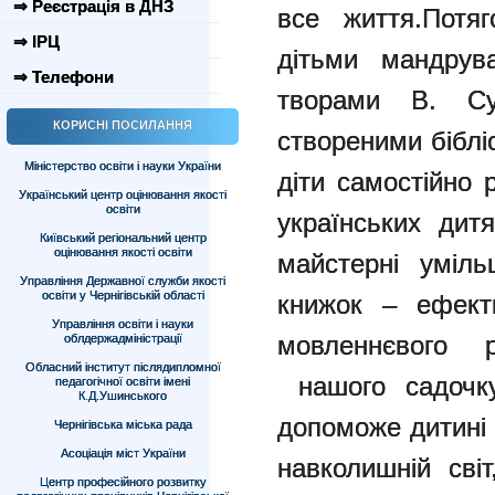
⇒ Реєстрація в ДНЗ
все життя.Потя
⇒ ІРЦ
дітьми мандрув
⇒ Телефони
творами В. Су
КОРИСНІ ПОСИЛАННЯ
створеними біблі
Міністерство освіти і науки України
діти самостійно 
Український центр оцінювання якості
освіти
українських ди
Київський регіональний центр
оцінювання якості освіти
майстерні уміль
Управління Державної служби якості
освіти у Чернігівській області
книжок – ефекти
Управління освіти і науки
мовленнєвого 
облдержадміністрації
Обласний інститут післядипломної
нашого садочку
педагогічної освіти імені
К.Д.Ушинського
допоможе дитині 
Чернігівська міська рада
Асоціація міст України
навколишній сві
Центр професійного розвитку