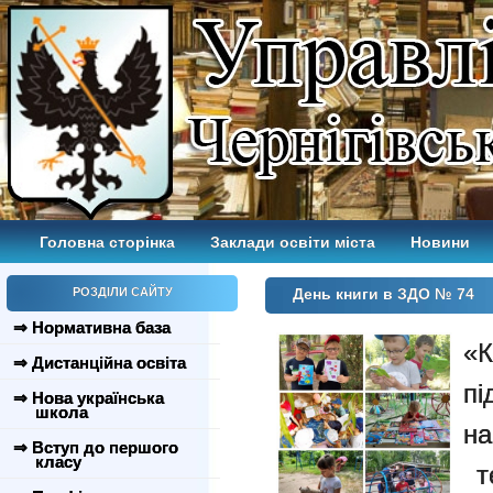
Головна сторінка
Заклади освіти міста
Новини
РОЗДІЛИ САЙТУ
День книги в ЗДО № 74
⇒ Нормативна база
«К
⇒ Дистанційна освіта
пі
⇒ Нова українська
школа
н
⇒ Вступ до першого
класу
те