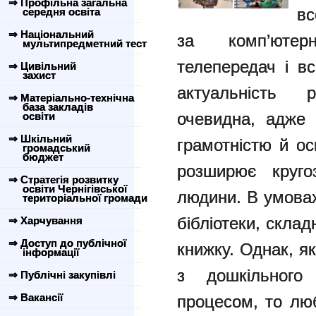
⇒ Профільна загальна
вс
середня освіта
⇒ Національний
за комп’ютер
мультипредметний тест
телепередач і в
⇒ Цивільний
захист
актуальність 
⇒ Матеріально-технічна
база закладів
очевидна, адже 
освіти
⇒ Шкільний
грамотністю й ос
громадський
бюджет
розширює кругоз
⇒ Стратегія розвитку
освіти Чернігівської
людини. В умовах
територіальної громади
бібліотеки, скла
⇒ Харчування
⇒ Доступ до публічної
книжку. Однак, я
інформації
з дошкільного
⇒ Публічні закупівлі
⇒ Вакансії
процесом, то лю