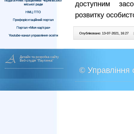
педагогічних працівників Чернігівської
доступним зас
міської ради
НМЦ ПТО
розвитку особисто
Профорієнтаційний портал
Портал «Моя кар’єра»
Опубліковано: 13-07-2021, 16:27
|
Youtube-канал управління освіти
Дизайн та розробка сайту
Веб-студія "Паутинка"
© Управління о