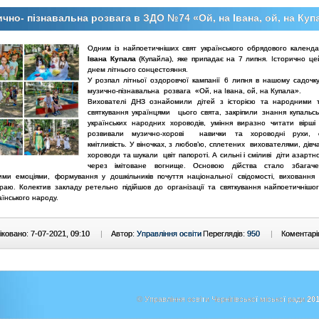
чно- пізнавальна розвага в ЗДО №74 «Ой, на Івана, ой, на Куп
Одним із найпоетичніших свят українського обрядового календа
Івана Купала
(Купайла), яке припадає на 7 липня. Історично це
днем літнього сонцестояння.
У розпал літньої оздоровчої кампанії 6 липня в нашому садочку
музично-пізнавальна розвага «Ой, на Івана, ой, на Купала».
Вихователі ДНЗ ознайомили дітей з історією та народними 
святкування українцями цього свята, закріпили знання купальськ
українських народних хороводів, уміння виразно читати вірші 
розвивали музично-хорові навички та хороводні рухи, сп
кмітливість. У віночках, з любов’ю, сплетених вихователями, дів
хороводи та шукали цвіт папороті. А сильні і сміливі діти азарт
через імітоване вогнище. Основою дійства стало збагаче
ими емоціями, формування у дошкільників почуття національної свідомості, виховання
краю. Колектив закладу ретельно підійшов до організації та святкування найпоетичнішог
аїнського народу.
ковано: 7-07-2021, 09:10
|
Автор:
Управління освіти
Переглядів:
950
|
Коментарі
© Управління освіти Чернігівської міської ради
201