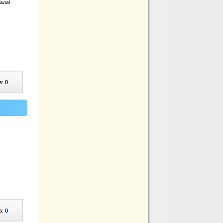
пала!
в:
0
в:
0