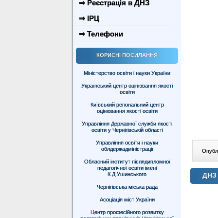
⇒ Реєстрація в ДНЗ
⇒ ІРЦ
⇒ Телефони
КОРИСНІ ПОСИЛАННЯ
Міністерство освіти і науки України
Український центр оцінювання якості
освіти
Київський регіональний центр
оцінювання якості освіти
Управління Державної служби якості
освіти у Чернігівській області
Управління освіти і науки
облдержадміністрації
Опублі
Обласний інститут післядипломної
педагогічної освіти імені
ДНЗ 
К.Д.Ушинського
Чернігівська міська рада
Асоціація міст України
Центр професійного розвитку