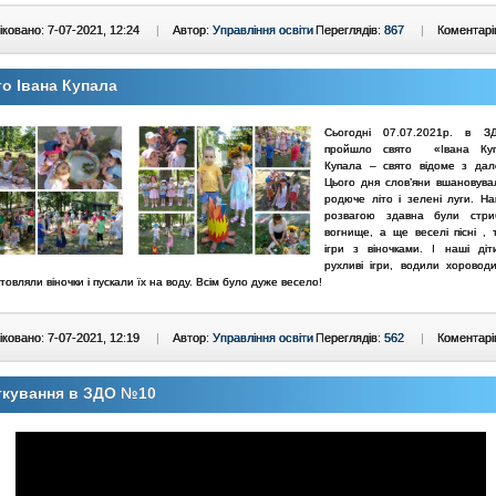
ковано: 7-07-2021, 12:24
|
Автор:
Управління освіти
Переглядів:
867
|
Коментарі
о Івана Купала
Сьогодні 07.07.2021р. в
пройшло свято «Івана Куп
Купала – свято відоме з дале
Цього дня слов’яни вшановув
родюче літо і зелені луги. На
розвагою здавна були стри
вогнище, а ще веселі пісні , 
ігри з віночками. І наші ді
рухливі ігри, водили хоровод
готовляли віночки і пускали їх на воду. Всім було дуже весело!
ковано: 7-07-2021, 12:19
|
Автор:
Управління освіти
Переглядів:
562
|
Коментарі
ткування в ЗДО №10