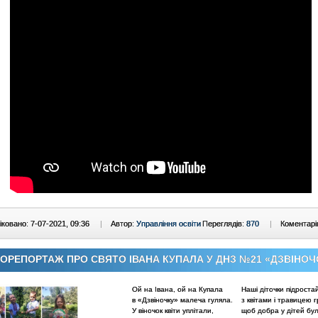
ковано: 7-07-2021, 09:36
|
Автор:
Управління освіти
Переглядів:
870
|
Коментарі
ОРЕПОРТАЖ ПРО СВЯТО ІВАНА КУПАЛА У ДНЗ №21 «ДЗВІНОЧ
Ой на Івана, ой на Купала
Наші діточки підроста
в «Дзвіночку» малеча гуляла.
з квітами і травицею 
У віночок квіти уплітали,
щоб добра у дітей б