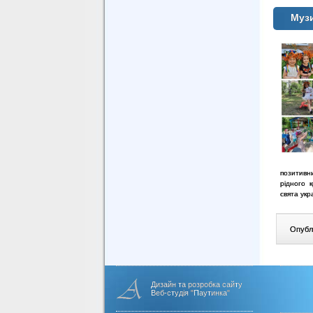
Музи
позитивн
рідного 
свята укр
Опублі
Дизайн та розробка сайту
Веб-студія "Паутинка"