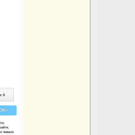
в:
0
ОК»
йте,
грайте,
уло чимало