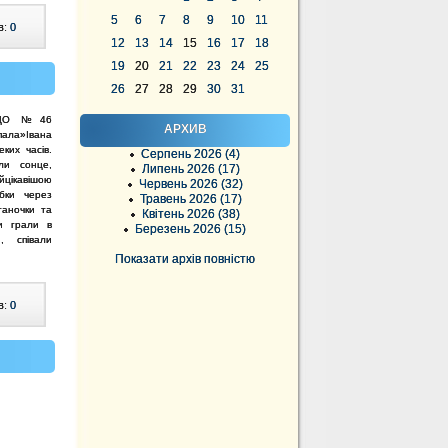
5
6
7
8
9
10
11
в:
0
12
13
14
15
16
17
18
19
20
21
22
23
24
25
26
27
28
29
30
31
 ЗДО №46
АРХИВ
ала»Івана
ких часів.
Серпень 2026 (4)
али cонце,
Липень 2026 (17)
йцікавішою
Червень 2026 (32)
бки через
Травень 2026 (17)
таночки та
Квітень 2026 (38)
ти грали в
Березень 2026 (15)
и, співали
Показати архів повністю
в:
0