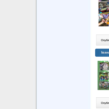
Опублі
Іван
Опублі