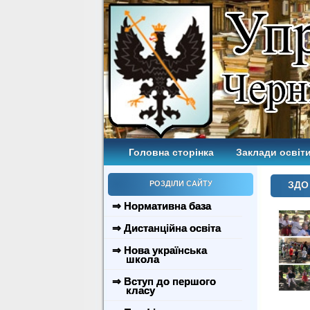
Головна сторінка
Заклади освіти
РОЗДІЛИ САЙТУ
ЗДО 
⇒ Нормативна база
⇒ Дистанційна освіта
⇒ Нова українська
школа
⇒ Вступ до першого
класу