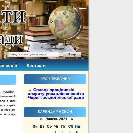
си подій
Контакти
ПРО УПРАВЛІННЯ
→ Список працівників
, Купайло,
апарату управління освіти
зимувало?
Чернігівської міської ради
ало в лісі,
о в стрісі;
в пір’ечку,
КАЛЕНДАР НОВИН
в зіллєчку.
«
Липень 2021
»
Пн
Вт
Ср
Чт
Пт
Сб
Нд
1
2
3
4