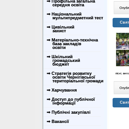
⇒ Профільна загальна
середня освіта
Опублі
⇒ Національний
мультипредметний тест
Свят
⇒ Цивільний
захист
⇒ Матеріально-технічна
база закладів
освіти
⇒ Шкільний
громадський
бюджет
⇒ Стратегія розвитку
пісні, ви
освіти Чернігівської
територіальної громади
Опублі
⇒ Харчування
⇒ Доступ до публічної
Свя
інформації
⇒ Публічні закупівлі
⇒ Вакансії