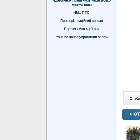
педагогічних працівників Чернігівської
міської ради
НМЦ ПТО
Профорієнтаційний портал
Портал «Моя кар’єра»
Youtube-канал управління освіти
Опублі
ФОТ