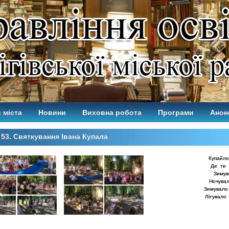
 міста
Новини
Виховна робота
Програми
Анон
53. Святкування Івана Купала
Купайло
Де ти 
Зимув
Ночувал
Зимувало 
Літувало 