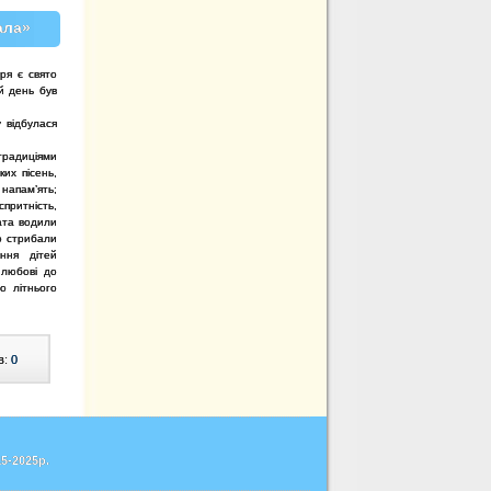
ала»
ря є свято
й день був
 відбулася
традиціями
их пісень,
напам’ять;
ритність,
чата водили
но стрибали
ння дітей
 любові до
о літнього
в:
0
5-2025р.