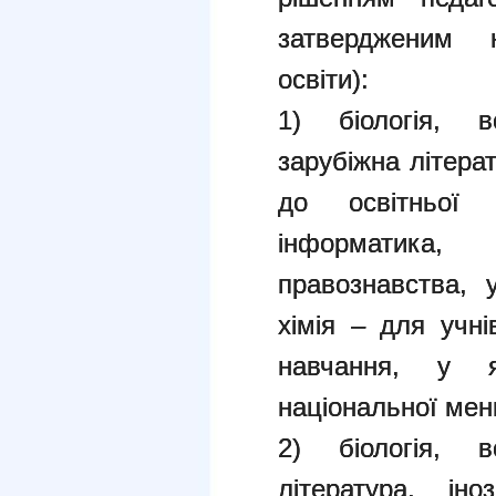
затвердженим 
освіти):
1) біологія, вс
зарубіжна літера
до освітньої 
інформатика,
правознавства, у
хімія – для учн
навчання, у 
національної мен
2) біологія, вс
література, ін