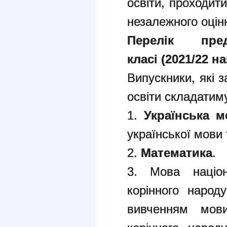
освіти, проходит
незалежного оцін
Перелік п
класі
(2021/22
на
Випускники, які 
освіти складатиму
1.
Українська м
української мови 
2.
Математика
.
3. Мова націо
корінного народ
вивченням мов