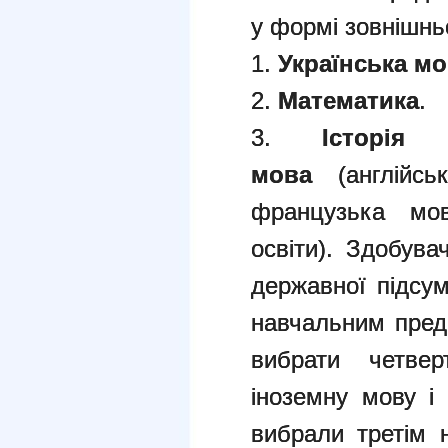
у формі зовнішнь
1.
Українська м
2.
Математика
.
3.
Історія
мова
(англійськ
французька мов
освіти). Здобува
державної підсум
навчальним пред
вибрати четве
іноземну мову і 
вибрали третім 