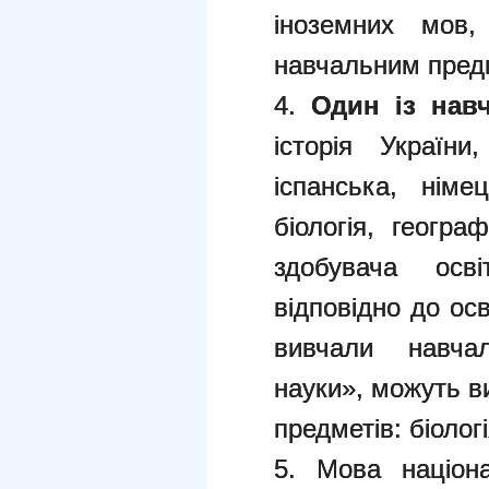
іноземних мов,
навчальним предм
4.
Один із нав
історія України
іспанська, нім
біологія, геогра
здобувача осві
відповідно до ос
вивчали навча
науки», можуть в
предметів: біологі
5. Мова націон