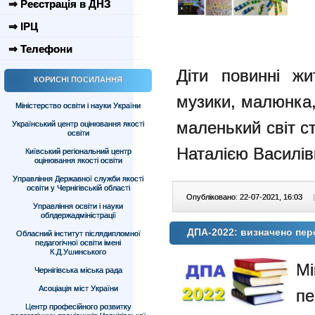
⇒ Реєстрація в ДНЗ
⇒ ІРЦ
⇒ Телефони
Діти повинні жи
КОРИСНІ ПОСИЛАННЯ
музики, малюнка,
Міністерство освіти і науки України
маленький світ 
Український центр оцінювання якості
освіти
Наталією Василів
Київський регіональний центр
оцінювання якості освіти
Управління Державної служби якості
освіти у Чернігівській області
Опубліковано: 22-07-2021, 16:03
|
Управління освіти і науки
облдержадміністрації
ДПА-2022: визначено пере
Обласний інститут післядипломної
педагогічної освіти імені
К.Д.Ушинського
Мі
Чернігівська міська рада
Асоціація міст України
п
Центр професійного розвитку