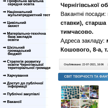
⇒ Профільна загальна
Чернігівської об
середня освіта
⇒ Національний
Вакантні посади:
мультипредметний тест
ставки),
старша 
⇒ Цивільний
захист
тимчасово.
⇒ Матеріально-технічна
база закладів
Адреса закладу:
м
освіти
⇒ Шкільний
Кошового, 8-а, т
громадський
бюджет
⇒ Стратегія розвитку
освіти Чернігівської
Опубліковано: 22-07-2021, 16:06
|
територіальної громади
⇒ Харчування
СВІТ ТВОРЧОСТІ ТА ФАНТ
⇒ Доступ до публічної
інформації
⇒ Публічні закупівлі
⇒ Вакансії