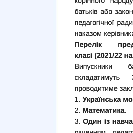
корінного народ
батьків або зако
педагогічної рад
наказом керівника
Перелік п
класі
(2021/22
на
Випускники б
складатимуть
проводитиме закл
1.
Українська м
2.
Математика
.
3.
Один із навч
рішенням педаго