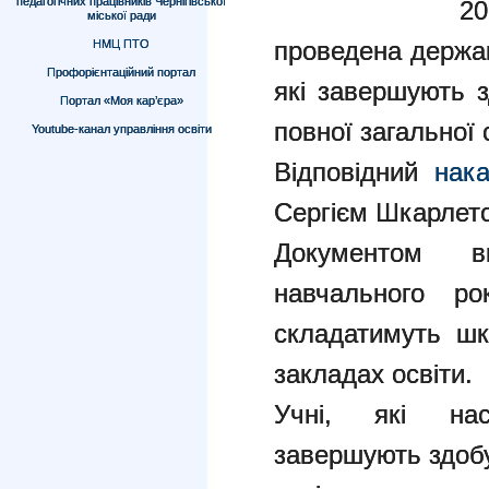
педагогічних працівників Чернігівської
20
міської ради
проведена держав
НМЦ ПТО
Профорієнтаційний портал
які завершують з
Портал «Моя кар’єра»
повної загальної 
Youtube-канал управління освіти
Відповідний
нака
Сергієм Шкарлет
Документом в
навчального ро
складатимуть шк
закладах освіти.
Учні, які нас
завершують здобу