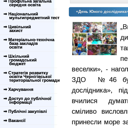
⇒ Профільна загальна
середня освіта
«День Юного дослідника
⇒ Національний
мультипредметний тест
„В
⇒ Цивільний
захист
ди
⇒ Матеріально-технічна
база закладів
та
освіти
⇒ Шкільний
п
громадський
бюджет
веселки», - наг
⇒ Стратегія розвитку
освіти Чернігівської
ЗДО №46 був 
територіальної громади
дослідника», пі
⇒ Харчування
⇒ Доступ до публічної
вчилися думати
інформації
сміливо висловл
⇒ Публічні закупівлі
⇒ Вакансії
принесли море з