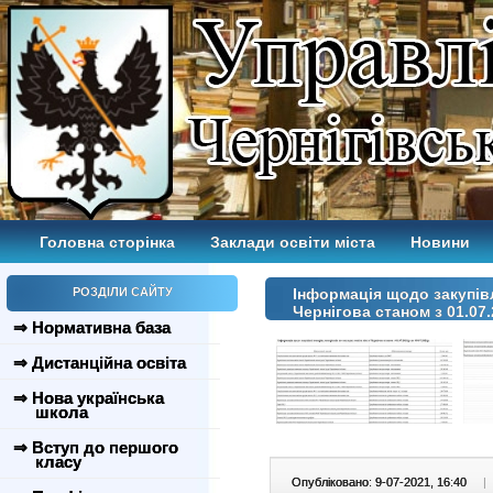
Головна сторінка
Заклади освіти міста
Новини
РОЗДІЛИ САЙТУ
Інформація щодо закупівл
Чернігова станом з 01.07.
⇒ Нормативна база
⇒ Дистанційна освіта
⇒ Нова українська
школа
⇒ Вступ до першого
класу
Опубліковано: 9-07-2021, 16:40
|