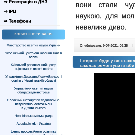
⇒ Реєстрація в ДНЗ
вони стали чуд
⇒ ІРЦ
наукою, для мол
⇒ Телефони
невелике диво.
КОРИСНІ ПОСИЛАННЯ
Міністерство освіти і науки України
Опубліковано: 9-07-2021, 09:38
|
Український центр оцінювання якості
освіти
Інтернет буде у всіх шко
Київський регіональний центр
школах ремонтувати вби
оцінювання якості освіти
Управління Державної служби якості
освіти у Чернігівській області
Управління освіти і науки
облдержадміністрації
Обласний інститут післядипломної
педагогічної освіти імені
К.Д.Ушинського
Чернігівська міська рада
Асоціація міст України
Центр професійного розвитку