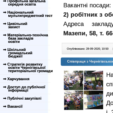
⇒ Профільна загальна
Вакантні посади:
середня освіта
⇒ Національний
2) робітник з о
мультипредметний тест
Адреса закладу
⇒ Цивільний
захист
Мазепи, 58
,
т. 66
⇒ Матеріально-технічна
база закладів
освіти
Опубліковано: 28-09-2020, 10:50
|
⇒ Шкільний
громадський
бюджет
Співпраця з Чернігівсько
⇒ Стратегія розвитку
освіти Чернігівської
територіальної громади
На
⇒ Харчування
с
⇒ Доступ до публічної
інформації
д
⇒ Публічні закупівлі
До
⇒ Вакансії
і 