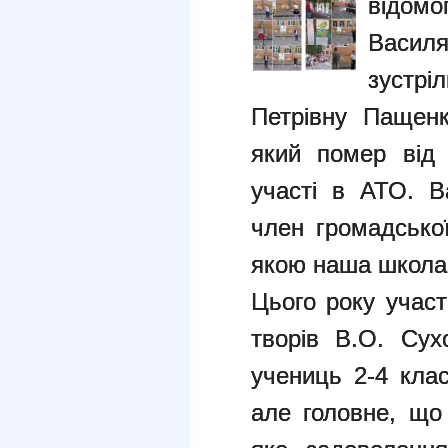
відом
Васил
зустр
Петрівну Пащенк
який помер від 
участі в АТО. В
член громадської
якою наша школа 
Цього року участ
творів В.О. Сух
учениць 2-4 клас
але головне, що