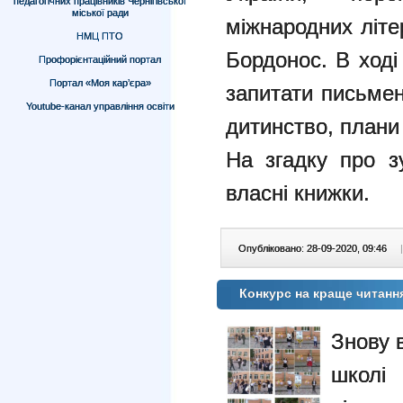
педагогічних працівників Чернігівської
міської ради
міжнародних літе
НМЦ ПТО
Бордонос. В ході
Профорієнтаційний портал
Портал «Моя кар’єра»
запитати письмен
Youtube-канал управління освіти
дитинство, плани
На згадку про з
власні книжки.
Опубліковано: 28-09-2020, 09:46
|
Конкурс на краще читанн
Знову в
школі