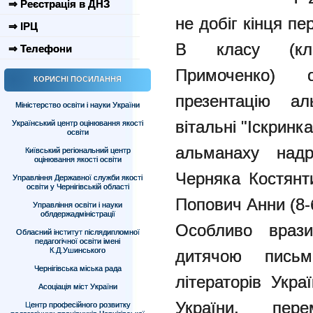
⇒ Реєстрація в ДНЗ
не добіг кінця пе
⇒ ІРЦ
В класу (кл.
⇒ Телефони
Примоченко) 
КОРИСНІ ПОСИЛАННЯ
презентацію ал
Міністерство освіти і науки України
вітальні "Іскринк
Український центр оцінювання якості
освіти
альманаху надр
Київський регіональний центр
оцінювання якості освіти
Черняка Костянти
Управління Державної служби якості
освіти у Чернігівській області
Попович Анни (8-б
Управління освіти і науки
облдержадміністрації
Особливо вразил
Обласний інститут післядипломної
педагогічної освіти імені
К.Д.Ушинського
дитячою письм
Чернігівська міська рада
літераторів Укра
Асоціація міст України
України, пер
Центр професійного розвитку