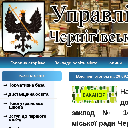
Головна сторінка
Заклади освіти міста
Новини
РОЗДІЛИ САЙТУ
Вакансія станом на 28.09.
⇒ Нормативна база
Н
⇒ Дистанційна освіта
д
⇒ Нова українська
школа
заклад № 14 
⇒ Вступ до першого
класу
міської ради Чер