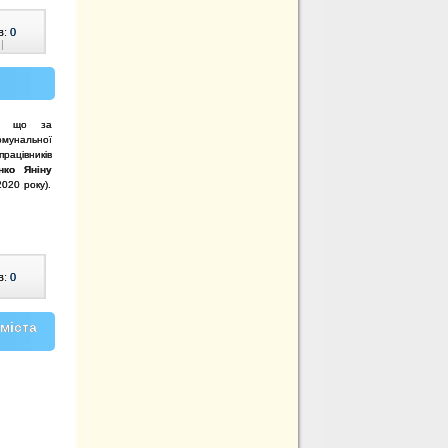
в:
0
|
яє, що за
омунальної
ацівників
нко Яніну
2020 року).
в:
0
 міста