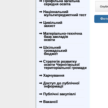
⇒ Профільна загальна
середня освіта
Опублі
⇒ Національний
мультипредметний тест
Фото
⇒ Цивільний
захист
⇒ Матеріально-технічна
база закладів
освіти
⇒ Шкільний
громадський
бюджет
⇒ Стратегія розвитку
освіти Чернігівської
територіальної громади
⇒ Харчування
⇒ Доступ до публічної
інформації
⇒ Публічні закупівлі
⇒ Вакансії