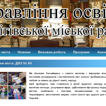
 міста
Новини
Виховна робота
Програми
Анон
ня міста. ДНЗ № 64
Ми пізнаємо Батьківщину з самого малечку і впродовж всьо
поступово розширюючи і поглиблюючи свої знання, проймаючись
любові та поваги до рідної землі, народу.
Щоб пробудити таке ставлення в дітей педагоги закладу ро
малятам легенди, розучували вірші, здійснювали віртуальну подо
містом, знайомили з поетами, письменниками та спор
Чернігівщини, виготовляли ширми, стінні газети про дороге для 
Чернігів.