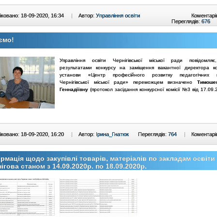
ковано: 18-09-2020, 16:34
|
Автор:
Управління освіти
Коментарі
Переглядів:
676
ємо!
Управління освіти Чернігівської міської ради повідомл
результатами конкурсу на заміщення вакантної директора к
установи «Центр професійного розвитку педагогічних пр
Чернігівської міської ради» переможцем визначено
Тимоше
Геннадіївну
(протокол засідання конкурсної комісії №3 від 17.09.
ковано: 18-09-2020, 16:20
|
Автор:
Ірина_Гнатюк
Переглядів:
764
|
Коментарі
рмація щодо закупівлі товарів, матеріалів по закладам освіти
ігова станом з 14.09.2020р. по 18.09.2020р.