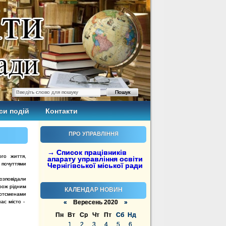
си подій
Контакти
ПРО УПРАВЛІННЯ
→ Список працівників
го життя,
апарату управління освіти
 почуттями
Чернігівської міської ради
зповідали
рож рідним
КАЛЕНДАР НОВИН
тсменами
нас місто -
«
Вересень 2020
»
Пн
Вт
Ср
Чт
Пт
Сб
Нд
1
2
3
4
5
6