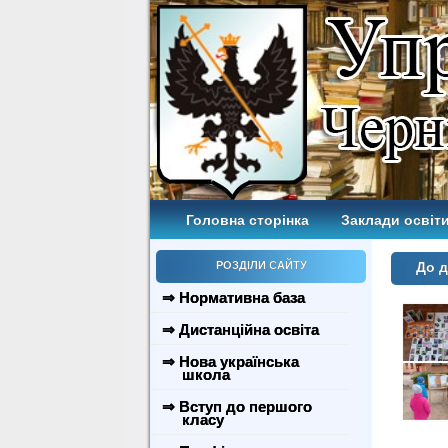
Головна сторінка
Заклади освіти
РОЗДІЛИ САЙТУ
До д
⇒ Нормативна база
⇒ Дистанційна освіта
⇒ Нова українська
школа
⇒ Вступ до першого
класу