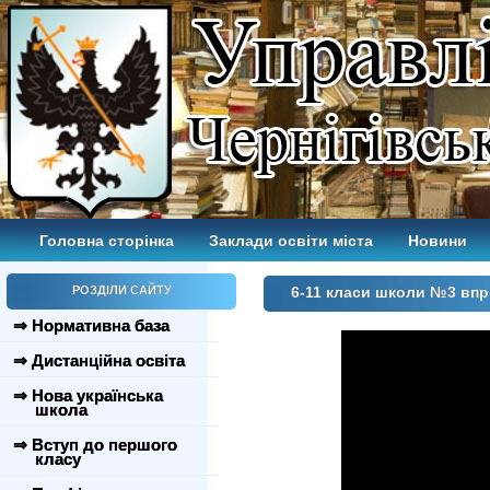
Головна сторінка
Заклади освіти міста
Новини
РОЗДІЛИ САЙТУ
6-11 класи школи №3 вп
⇒ Нормативна база
⇒ Дистанційна освіта
⇒ Нова українська
школа
⇒ Вступ до першого
класу