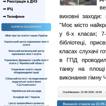
⇒ Реєстрація в ДНЗ
ве
⇒ ІРЦ
виховні заходи:
⇒ Телефони
"Моє місто найкра
КОРИСНІ ПОСИЛАННЯ
у 6-х класах; 7
Міністерство освіти і науки України
бібліотеці, прис
Український центр оцінювання якості
освіти
класах слухачі го
Київський регіональний центр
оцінювання якості освіти
в ГПД проводил
Управління Державної служби якості
освіти у Чернігівській області
танку на площі
Управління освіти і науки
облдержадміністрації
виконання гімну 
Обласний інститут післядипломної
педагогічної освіти імені
К.Д.Ушинського
Чернігівська міська рада
Опубліковано: 22-09-2020, 18:45
|
Асоціація міст України
Центр професійного розвитку
Вакансія станом на 22.09.