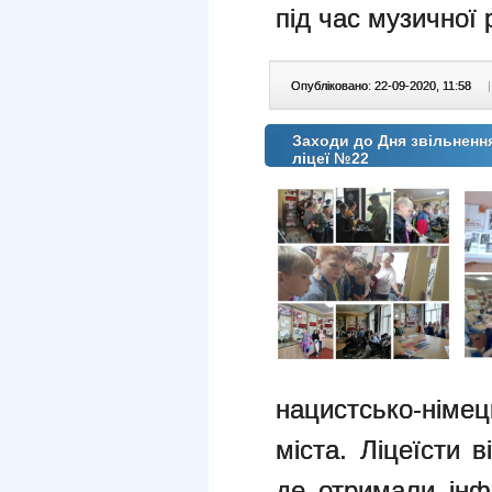
під час музичної 
Опубліковано: 22-09-2020, 11:58
|
Заходи до Дня звільнення
ліцеї №22
нацистсько-німец
міста. Ліцеїсти 
де отримали інф