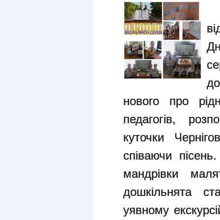
У
ві
Дн
с
до
нового про рідн
педагогів, роз
куточки Черніго
співаючи пісень
мандрівки маля
дошкільнята ст
уявному екскурсі