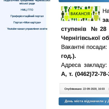
педагогічних працівників Чернігівської
міської ради
Н
НМЦ ПТО
Профорієнтаційний портал
з
Портал «Моя кар’єра»
ступенів №28 Ч
Youtube-канал управління освіти
Чернігівської об
Вакантні посади:
год.).
Адреса закладу:
А,
т. (0462)72-78-
Опубліковано: 22-09-2020, 16:03
|
День міста відзначили у