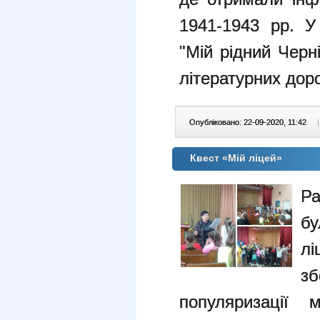
1941-1943 рр. У
"Мій рідний Черн
літературних доро
Опубліковано: 22-09-2020, 11:42
|
Квест «Мій ліцей»
Ра
б
л
з
популяризації м