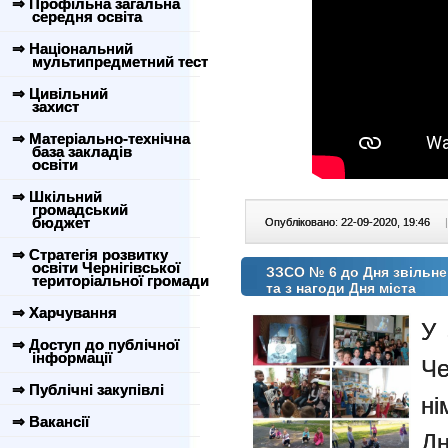
⇒ Профільна загальна
середня освіта
⇒ Національний
мультипредметний тест
⇒ Цивільний
захист
⇒ Матеріально-технічна
база закладів
освіти
⇒ Шкільний
громадський
бюджет
Опубліковано: 22-09-2020, 19:46
|
⇒ Стратегія розвитку
освіти Чернігівської
ЗЗСО № 6 до Дня звільнен
територіальної громади
та з нагоди Дня міста
⇒ Харчування
У 
⇒ Доступ до публічної
інформації
Ч
⇒ Публічні закупівлі
ні
⇒ Вакансії
Д