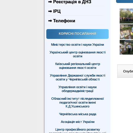
⇒ Реєстрація в ДНЗ
⇒ ІРЦ
⇒ Телефони
КОРИСНІ ПОСИЛАННЯ
Міністерство освіти і науки України
Український центр оцінювання якості
освіти
Київський регіональний центр
оцінювання якості освіти
Опублі
Управління Державної служби якості
освіти у Чернігівській області
Управління освіти і науки
облдержадміністрації
Обласний інститут післядипломної
педагогічної освіти імені
К.Д.Ушинського
Чернігівська міська рада
Асоціація міст України
Центр професійного розвитку