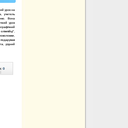
ний урок на
а, учитель
енко. Вона
ичний урок
ографічний
олімпійці",
оловоломки,
 подарував
та, рідний
в:
0
|