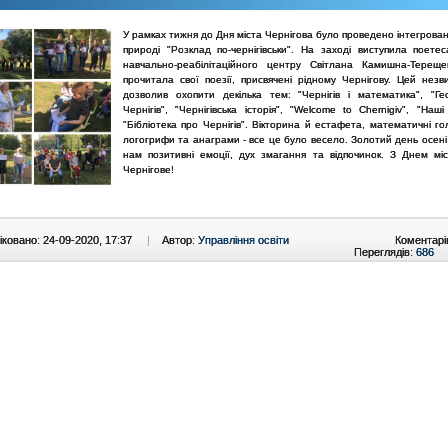
У рамках тижня до Дня міста Чернігова було проведено інтегрова
природі "Розклад по-чернігівськи". На заході виступила поетес
навчально-реабілітаційного центру Світлана Камишна-Терещ
прочитала свої поезії, присвячені рідному Чернігову. Цей незв
дозволив охопити декілька тем: "Чернігів і математика", "Ге
Чернігів", "Чернігівська історія", "Welcome to Chernigiv", "Наші 
"Бібліотека про Чернігів". Вікторина й естафета, математичні г
логогрифи та анаграми - все це було весело. Золотий день осені
нам позитивні емоції, дух змагання та відпочинок. З Днем міс
Чернігове!
ковано: 24-09-2020, 17:37
|
Автор:
Управління освіти
Коментарі
Переглядів:
686