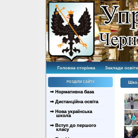
Головна сторінка
Заклади освіти
РОЗДІЛИ САЙТУ
Школ
⇒ Нормативна база
⇒ Дистанційна освіта
⇒ Нова українська
школа
⇒ Вступ до першого
класу