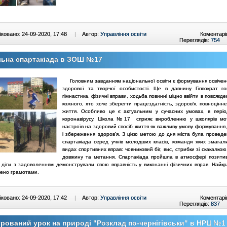
ковано: 24-09-2020, 17:48
|
Автор:
Управління освіти
Коментарі
Переглядів:
754
льна спартакіада в ЗОШ №17
Головним завданням національної освіти є формування освічено
здорової та творчої особистості. Ще в давнину Гіппократ г
гімнастика, фізичні вправи, ходьба повинні міцно ввійти в повсякд
кожного, хто хоче зберегти працездатність, здоров’я, повноцінн
життя. Особливо це є актуальним у сучасних умовах, в періо
коронавірусу. Школа №17 сприяє виробленню у школярів мот
настроїв на здоровий спосіб життя як важливу умову формування,
і збереження здоров’я. З цією метою до дня міста була проведе
спартакіада серед учнів молодших класів, команди яких змагали
видах спортивних вправ: човниковий біг, вис, стрибки зі скакалкою
довжину та метання. Спартакіада пройшла в атмосфері позитив
 діти з задоволенням демонстрували свою вправність у виконанні фізичних вправ. Найк
ено грамотами.
ковано: 24-09-2020, 17:42
|
Автор:
Управління освіти
Коментарі
Переглядів:
837
грований урок на природі "Розклад по-чернігівськи" в НРЦ №1