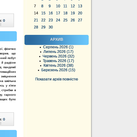
7
8
9
10
11
12
13
14
15
16
17
18
19
20
21
22
23
24
25
26
27
в:
0
|
28
29
30
АРХИВ
Серпень 2026 (1)
ї, фізично
Липень 2026 (17)
оворив, що
Червень 2026 (32)
енний побут
Травень 2026 (17)
е й радісне
Квітень 2026 (38)
д пандемії
Березень 2026 (15)
иваційних
 зміцнення
Показати архів повністю
на шкільна
сь у п’яти
, стрибки в
у, гарного
ращих було
в:
0
|