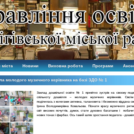
 міста
Новини
Виховна робота
Програми
Анон
а молодого музичного керівника на базі ЗДО № 1
Заклад дошкільної освіти № 1 привітно зустрів на своєму подві
спільноту дошкілля – молодих музичних керівників. Своїм
поділилась з колегами активна, талановита і безмежно віддана сво
Ірина Володимирівна Ковальова. Пізнати красу музичного ритму
світ високих почуттів, думок, стати духовно багатшим і побачи
нових тонах і фарбах. Ось такий шлях зростання педагога - дошкіл