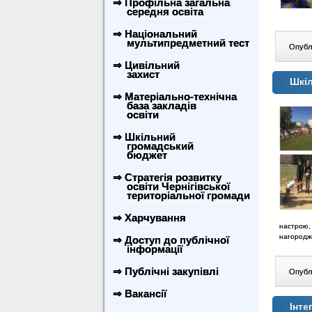
⇒ Профільна загальна
середня освіта
⇒ Національний
мультипредметний тест
Опублі
⇒ Цивільний
захист
Шкі
⇒ Матеріально-технічна
база закладів
освіти
⇒ Шкільний
громадський
бюджет
⇒ Стратегія розвитку
освіти Чернігівської
територіальної громади
⇒ Харчування
настрою,
нагородж
⇒ Доступ до публічної
інформації
⇒ Публічні закупівлі
Опублі
⇒ Вакансії
Інте