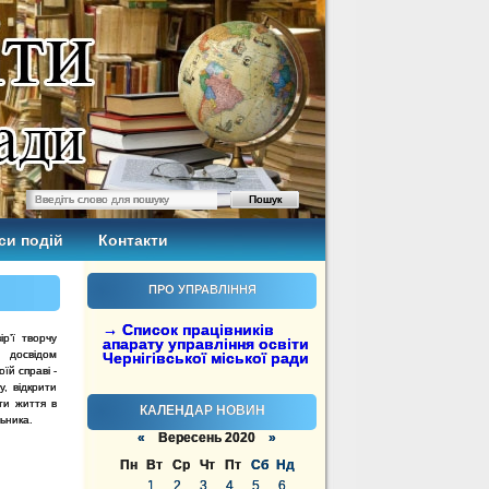
си подій
Контакти
ПРО УПРАВЛІННЯ
→ Список працівників
р’ї творчу
апарату управління освіти
 досвідом
Чернігівської міської ради
їй справі -
, відкрити
ти життя в
КАЛЕНДАР НОВИН
ьника.
«
Вересень 2020
»
Пн
Вт
Ср
Чт
Пт
Сб
Нд
1
2
3
4
5
6