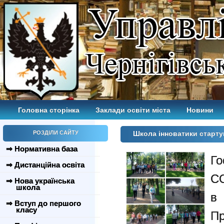
Головна сторінка
Заклади освіти міста
Новини
РОЗДІЛИ САЙТУ
Школа інноватики старт
⇒ Нормативна база
Г
⇒ Дистанційна освіта
CO
⇒ Нова українська
школа
в 
⇒ Вступ до першого
класу
Пр