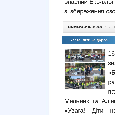
власний Еко-влог
зі збереження оз
Опубліковано: 16-09-2020, 14:12
|
«Увага! Діти на дорозі»
16
за
«Б
р
п
Мельник та Алін
«Увага! Діти н