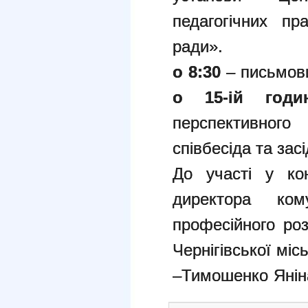
педагогічних пра
ради».
о 8:30
– письмови
о 15-ій годин
перспективног
співбесіда та засі
До участі у ко
директора ком
професійного роз
Чернігівської мі
–Тимошенко Яніна