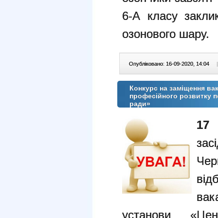
6-А класу заклик
озонового шару.
Опубліковано: 16-09-2020, 14:04
|
Конкурс на заміщення ва
професійного розвитку пе
ради»
17
зас
Че
від
вак
установи «Цен