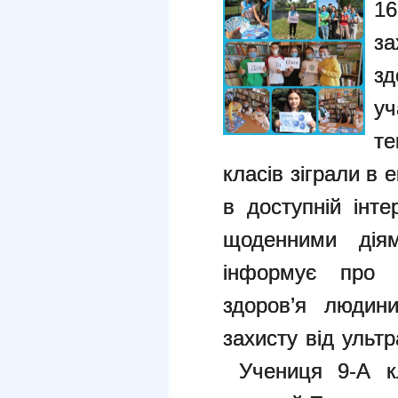
16
з
зд
у
те
класів зіграли в е
в доступній інт
щоденними дія
інформує про 
здоров’я людини
захисту від ульт
Учениця 9-А кл