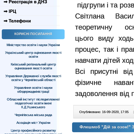
⇒ Реєстрація в ДНЗ
підгрупи і та розв
⇒ ІРЦ
Світлана Вас
⇒ Телефони
теоретичну осн
КОРИСНІ ПОСИЛАННЯ
цього виду ходь
Міністерство освіти і науки України
процес, так і пр
Український центр оцінювання якості
освіти
навчати дітей хо
Київський регіональний центр
оцінювання якості освіти
Всі присутні ві
Управління Державної служби якості
освіти у Чернігівській області
фізичне нава
Управління освіти і науки
задоволення від 
облдержадміністрації
Обласний інститут післядипломної
педагогічної освіти імені
К.Д.Ушинського
Опубліковано: 16-09-2020, 17:05
|
Чернігівська міська рада
Асоціація міст України
Флешмоб "Дій за озон!
Центр професійного розвитку