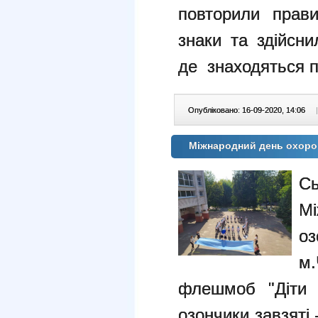
повторили прави
знаки та здійсни
де знаходяться п
Опубліковано: 16-09-2020, 14:06
|
Міжнародний день охоро
С
М
о
м
флешмоб "Діти 
озончики завзяті