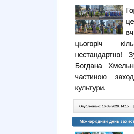
Го
це
в
цьогоріч кіл
нестандартно! З
Богдана Хмельн
частиною заход
культури.
Опубліковано: 16-09-2020, 14:15
|
Міжнародний день захис