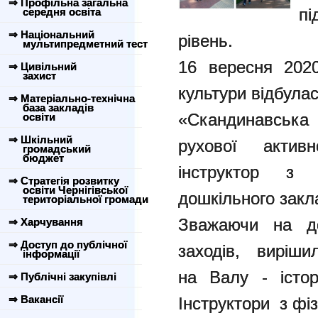
⇒ Профільна загальна
пі
середня освіта
⇒ Національний
рівень.
мультипредметний тест
16 вересня 2020
⇒ Цивільний
захист
культури відбула
⇒ Матеріально-технічна
база закладів
«Скандинавська 
освіти
⇒ Шкільний
рухової актив
громадський
бюджет
інструктор з 
⇒ Стратегія розвитку
освіти Чернігівської
дошкільного закл
територіальної громади
Зважаючи на до
⇒ Харчування
⇒ Доступ до публічної
заходів, виріши
інформації
на Валу - істор
⇒ Публічні закупівлі
⇒ Вакансії
Інструктори з фіз