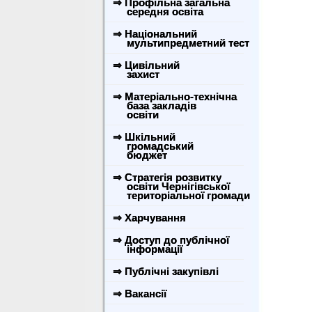
⇒ Профільна загальна
середня освіта
⇒ Національний
мультипредметний тест
⇒ Цивільний
захист
⇒ Матеріально-технічна
база закладів
освіти
⇒ Шкільний
громадський
бюджет
⇒ Стратегія розвитку
освіти Чернігівської
територіальної громади
⇒ Харчування
⇒ Доступ до публічної
інформації
⇒ Публічні закупівлі
⇒ Вакансії