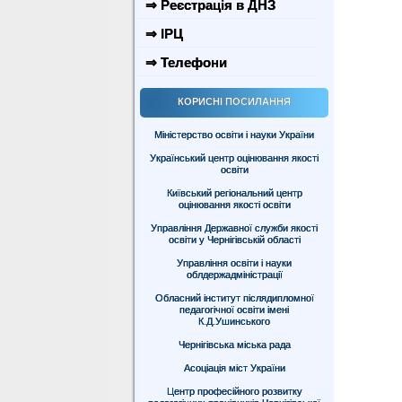
⇒ Реєстрація в ДНЗ
⇒ ІРЦ
⇒ Телефони
КОРИСНІ ПОСИЛАННЯ
Міністерство освіти і науки України
Український центр оцінювання якості
освіти
Київський регіональний центр
оцінювання якості освіти
Управління Державної служби якості
освіти у Чернігівській області
Управління освіти і науки
облдержадміністрації
Обласний інститут післядипломної
педагогічної освіти імені
К.Д.Ушинського
Чернігівська міська рада
Асоціація міст України
Центр професійного розвитку