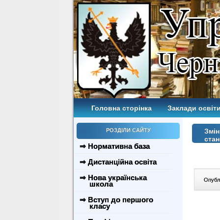
Головна сторінка
Заклади освіти
РОЗДІЛИ САЙТУ
Змін
стан
⇒ Нормативна база
⇒ Дистанційна освіта
⇒ Нова українська
Опублі
школа
⇒ Вступ до першого
класу