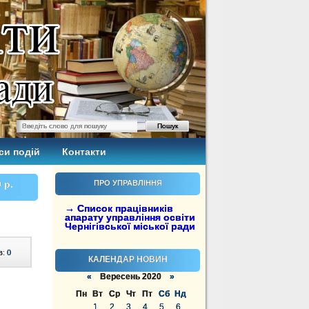
си подій
Контакти
 р.
ПРО УПРАВЛІННЯ
→ Список працівників
апарату управління освіти
Чернігівської міської ради
в:
0
КАЛЕНДАР НОВИН
«
Вересень 2020
»
Пн
Вт
Ср
Чт
Пт
Сб
Нд
1
2
3
4
5
6