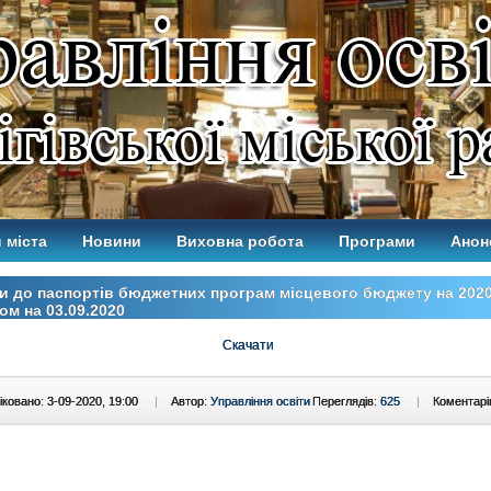
 міста
Новини
Виховна робота
Програми
Анон
и до паспортів бюджетних програм місцевого бюджету на 2020
ом на 03.09.2020
Скачати
ковано: 3-09-2020, 19:00
|
Автор:
Управління освіти
Переглядів:
625
|
Коментарі