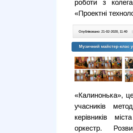
роботи з колег
«Проектні техноло
Опубліковано: 21-02-2020, 11:40
|
Музичний майстер-клас 
«Калинонька», це
учасників мето
керівників міс
оркестр. Роз