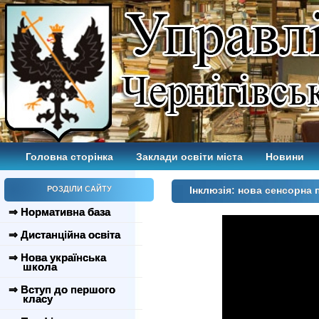
Головна сторінка
Заклади освіти міста
Новини
РОЗДІЛИ САЙТУ
Інклюзія: нова сенсорна
⇒ Нормативна база
⇒ Дистанційна освіта
⇒ Нова українська
школа
⇒ Вступ до першого
класу