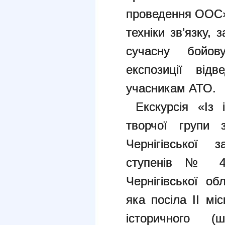
проведення ООС» 
техніки зв’язку, 
сучасну бойо
експозиції від
учасникам АТО.
Екскурсія «Із і
творчої групи з
Чернігівської з
ступенів № 4 Ч
Чернігівської об
яка посіла II мі
історичного (