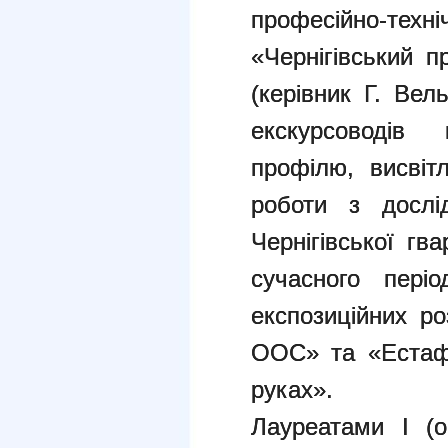
професійно-тех
«Чернігівський п
(керівник Г. Вель
екскурсоводів м
профілю, висвіт
роботи з дослі
Чернігівської гва
сучасного періо
експозиційних р
ООС» та «Естафе
руках».
Лауреатами І (о