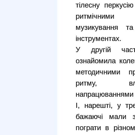
тілесну перкусію
ритмічними 
музикування т
інструментах.
У другій част
ознайомила коле
методичними пр
ритму, вла
напрацюваннями 
І, нарешті, у тр
бажаючі мали з
пограти в різном