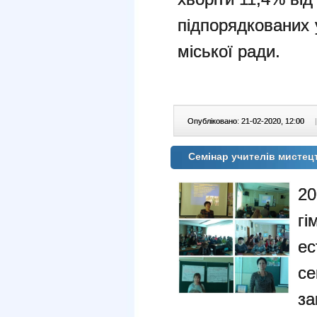
підпорядкованих 
міської ради.
Опубліковано: 21-02-2020, 12:00
|
Cемінар учителів мистец
2
г
е
се
за