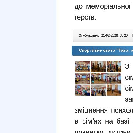
до меморіальної
героїв.
Опубліковано: 21-02-2020, 08:20
|
Спортивне свято "Тато, м
З 
сі
сі
з
зміцнення психол
в сім’ях на баз
розвитку дитин