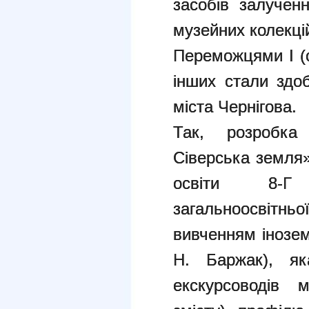
засобів залученн
музейних колекці
Переможцями І (о
інших стали здо
міста Чернігова.
Так, розробка
Сіверська земля»
освіти 8-Г 
загальноосвітн
вивченням інозем
Н. Баржак), я
екскурсоводів м