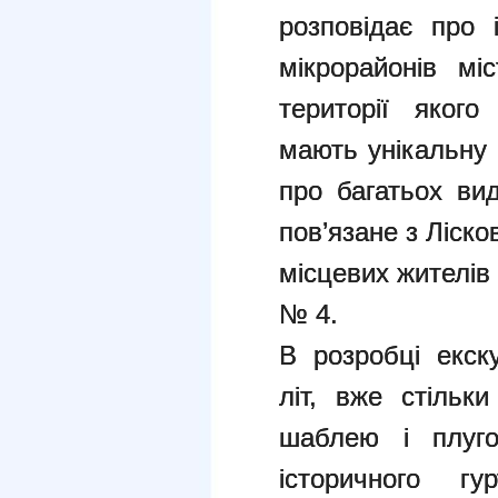
розповідає про 
мікрорайонів мі
території якого
мають унікальну 
про багатьох вид
пов’язане з Ліск
місцевих жителів 
№ 4.
В розробці екску
літ, вже стільк
шаблею і плуго
історичного гу