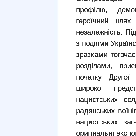
профілю, демо
героїчний шлях 
незалежність. Пі
з подіями Українс
зразками тогочас
розділами, при
початку Другої 
широко предс
нацистських сол
радянських воїні
нацистських заг
оригінальні експон