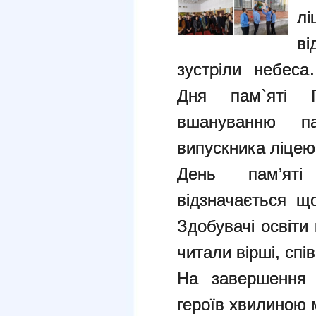
лі
в
зустріли небеса
Дня пам`яті 
вшануванню п
випускника ліцею
День пам’яті
відзначається щ
Здобувачі освіти
читали вірші, спів
На завершення 
героїв хвилиною 