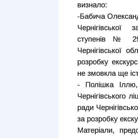
визнало:
-Бабича Олександ
Чернігівської з
ступенів № 29 
Чернігівської об
розробку екскурс
не змовкла ще іст
- Полішка Іллю,
Чернігівського л
ради Чернігівсько
за розробку екскур
Матеріали, пред