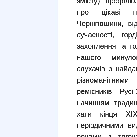
змісту) профілю
про цікаві по
Чернігівщини, ві
сучасності, гор
захоплення, а го
нашого минуло
слухачів з найд
різноманітним
ремісників Русі
начинням традиці
хати кінця XI
періодичними ви
речами з тогоча