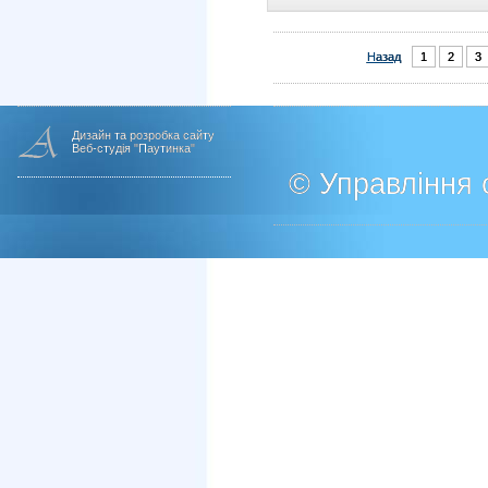
Назад
1
2
3
Дизайн та розробка сайту
Веб-студія "Паутинка"
© Управління о