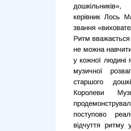
дошкільників»,
керівник Лось Ма
звання «виховате
Ритм вважається
не можна навчити
у кожної людині 
музичної розва
старшого дошк
Королеви Муз
продемонструвал
поступово реал
відчуття ритму 