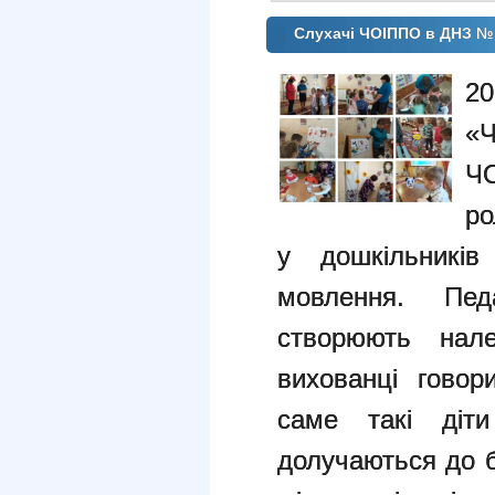
Слухачі ЧОІППО в ДНЗ №
20
«Ч
Ч
ро
у дошкільників 
мовлення. Пед
створюють нал
вихованці говор
саме такі діти
долучаються до б