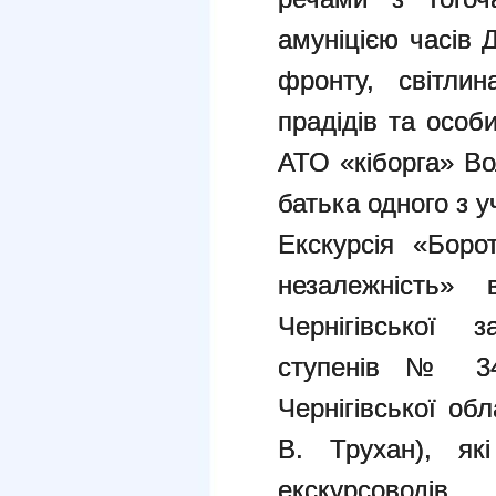
амуніцією часів Д
фронту, світлин
прадідів та особ
АТО «кіборга» Во
батька одного з у
Екскурсія «Боро
незалежність» 
Чернігівської з
ступенів № 34 
Чернігівської об
В. Трухан), як
екскурсоводів 