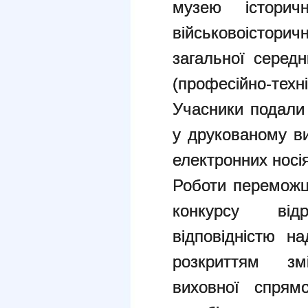
музею історич
військовоісто
загальної середн
(професійно-техні
Учасники подали 
у друкованому ви
електронних носі
Роботи переможці
конкурсу від
відповідністю н
розкриттям зм
виховної спрямо