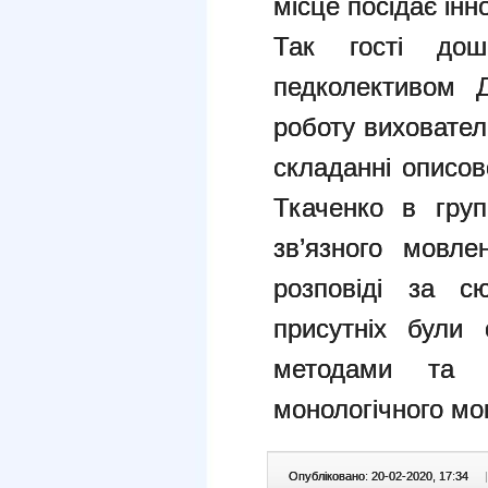
місце посідає інн
Так гості дош
педколективом 
роботу виховател
складанні описов
Ткаченко в гру
зв’язного мовле
розповіді за с
присутніх були 
методами та 
монологічного мо
Опубліковано: 20-02-2020, 17:34
|