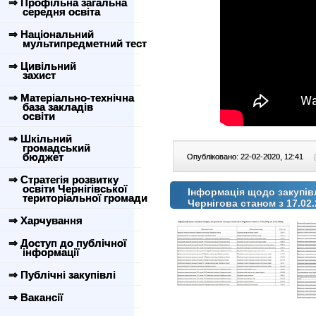
⇒ Профільна загальна
середня освіта
⇒ Національний
мультипредметний тест
⇒ Цивільний
захист
⇒ Матеріально-технічна
база закладів
освіти
⇒ Шкільний
громадський
бюджет
Опубліковано: 22-02-2020, 12:41
|
⇒ Стратегія розвитку
освіти Чернігівської
Інформація щодо закупівл
територіальної громади
Чернігова станом з 17.02.
⇒ Харчування
⇒ Доступ до публічної
інформації
⇒ Публічні закупівлі
⇒ Вакансії