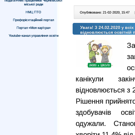
педагогічних працівників Чернігівської
міської ради
НМЦ ПТО
Опубліковано: 21-02-2020, 15:47
|
Профорієнтаційний портал
Увага! З 24.02.2020 у всі
Портал «Моя кар’єра»
відновлюється освітній 
Youtube-канал управління освіти
З
за
ос
канікули закі
відновлюється з 
Рішення прийнято
здобувачів осв
одужали. Стано
хворіти 11,4% від