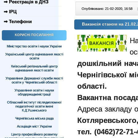
⇒ Реєстрація в ДНЗ
Опубліковано: 21-02-2020, 16:58
|
⇒ ІРЦ
⇒ Телефони
Вакансія станом на 21.02.
КОРИСНІ ПОСИЛАННЯ
На
Міністерство освіти і науки України
ос
Український центр оцінювання якості
освіти
дошкільний нач
Київський регіональний центр
оцінювання якості освіти
Чернігівської мі
Управління Державної служби якості
освіти у Чернігівській області
області.
Управління освіти і науки
облдержадміністрації
Вакантна посада
Обласний інститут післядипломної
педагогічної освіти імені
Адреса закладу о
К.Д.Ушинського
Котляревського,
Чернігівська міська рада
Асоціація міст України
тел.
(0462)72-71-
Центр професійного розвитку