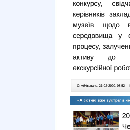
конкурсу, свід
керівників закла
музеїв щодо в
середовища у ф
процесу, залучен
активу до кр
екскурсійної роб
Опубліковано: 21-02-2020, 08:52
|
«А сотню вже зустріли н
2
Ч