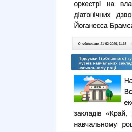
оркестрі на вл
діатонічних дзв
Йоганесса Брамс
Опубліковано: 21-02-2020, 11:35
|
Підсумки І (обласного) т
музеїв навчальних заклад
навчальному році
Н
В
ек
закладів «Край,
навчальному роц